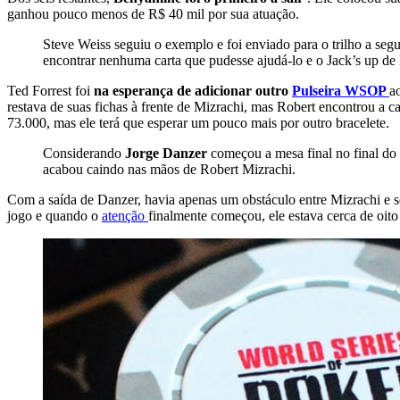
ganhou pouco menos de R$ 40 mil por sua atuação.
Steve Weiss seguiu o exemplo e foi enviado para o trilho a se
encontrar nenhuma carta que pudesse ajudá-lo e o Jack’s up de
Ted Forrest foi
na esperança de adicionar outro
Pulseira WSOP
a
restava de suas fichas à frente de Mizrachi, mas Robert encontrou a c
73.000, mas ele terá que esperar um pouco mais por outro bracelete.
Considerando
Jorge Danzer
começou a mesa final no final do
acabou caindo nas mãos de Robert Mizrachi.
Com a saída de Danzer, havia apenas um obstáculo entre Mizrachi e 
jogo e quando o
atenção
finalmente começou, ele estava cerca de oito