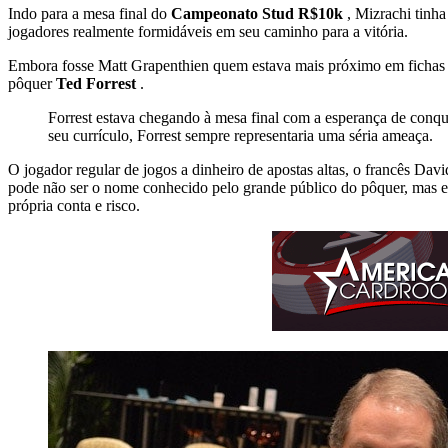
Indo para a mesa final do
Campeonato Stud R$10k
, Mizrachi tinh
jogadores realmente formidáveis ​​em seu caminho para a vitória.
Embora fosse Matt Grapenthien quem estava mais próximo em fichas d
pôquer
Ted Forrest
.
Forrest estava chegando à mesa final com a esperança de conqui
seu currículo, Forrest sempre representaria uma séria ameaça.
O jogador regular de jogos a dinheiro de apostas altas, o francês Da
pode não ser o nome conhecido pelo grande público do pôquer, mas est
própria conta e risco.