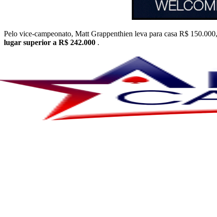
Pelo vice-campeonato, Matt Grappenthien leva para casa R$ 150.000,
lugar superior a R$ 242.000
.