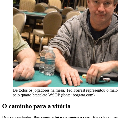
De todos os jogadores na mesa, Ted Forrest representou o maio
pelo quarto bracelete WSOP (fonte: borgata.com)
O caminho para a vitória
Dos seis restantes,
Benyamine foi o primeiro a sair
. Ele colocou su