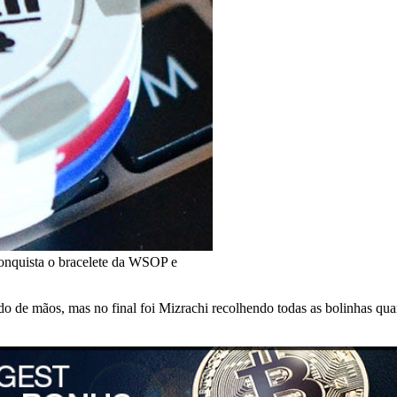
conquista o bracelete da WSOP e
ndo de mãos, mas no final foi Mizrachi recolhendo todas as bolinhas q