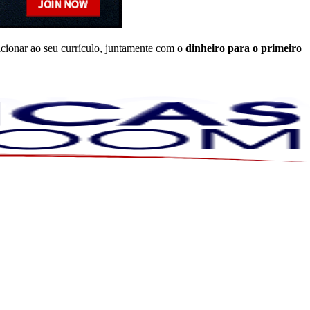
cionar ao seu currículo, juntamente com o
dinheiro para o primeiro