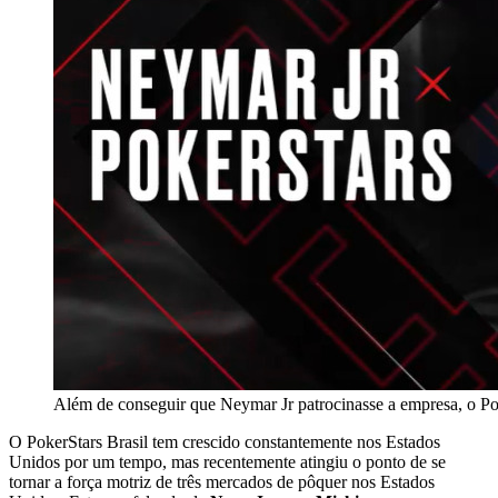
Além de conseguir que Neymar Jr patrocinasse a empresa, o P
O PokerStars Brasil tem crescido constantemente nos Estados
Unidos por um tempo, mas recentemente atingiu o ponto de se
tornar a força motriz de três mercados de pôquer nos Estados