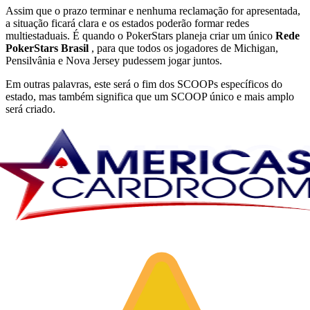
Assim que o prazo terminar e nenhuma reclamação for apresentada,
a situação ficará clara e os estados poderão formar redes
multiestaduais. É quando o PokerStars planeja criar um único
Rede
PokerStars Brasil
, para que todos os jogadores de Michigan,
Pensilvânia e Nova Jersey pudessem jogar juntos.
Em outras palavras, este será o fim dos SCOOPs específicos do
estado, mas também significa que um SCOOP único e mais amplo
será criado.