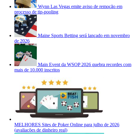
Wynn Las Vegas emite aviso de remoção em
processo de tip-pooling
Maine Sports Betting será lançado em novembro
de 2026
Main Event da WSOP 2026 quebra recordes com
mais de 10.000 inscritos
MELHORES Sites de Poker Online para julho de 2026
(avaliações de dinheiro real)