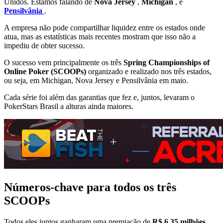
Unidos. Estamos falando de
Nova Jersey
,
Michigan
, e
Pensilvânia
.
A empresa não pode compartilhar liquidez entre os estados onde
atua, mas as estatísticas mais recentes mostram que isso não a
impediu de obter sucesso.
O sucesso vem principalmente os três
Spring Championships of
Online Poker (SCOOPs)
organizado e realizado nos três estados,
ou seja, em Michigan, Nova Jersey e Pensilvânia em maio.
Cada série foi além das garantias que fez e, juntos, levaram o
PokerStars Brasil a alturas ainda maiores.
Números-chave para todos os três
SCOOPs
Todos eles juntos ganharam uma premiação de
R$ 6,35 milhões
.