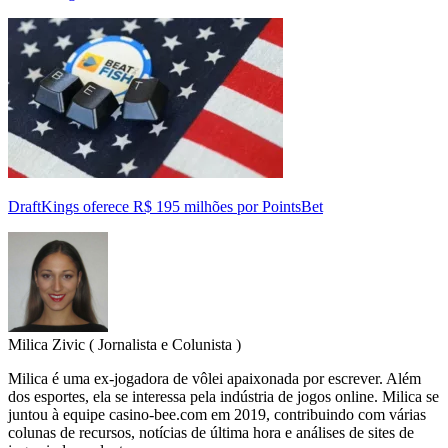
DraftKings oferece R$ 195 milhões por PointsBet
Milica Zivic
(
Jornalista e Colunista
)
Milica é uma ex-jogadora de vôlei apaixonada por escrever. Além
dos esportes, ela se interessa pela indústria de jogos online. Milica se
juntou à equipe casino-bee.com em 2019, contribuindo com várias
colunas de recursos, notícias de última hora e análises de sites de