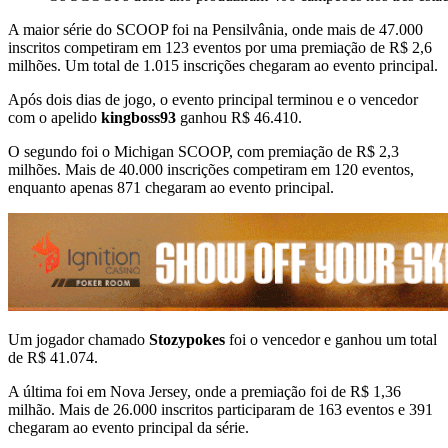
A maior série do SCOOP foi na Pensilvânia, onde mais de 47.000
inscritos competiram em 123 eventos por uma premiação de R$ 2,6
milhões. Um total de 1.015 inscrições chegaram ao evento principal.
Após dois dias de jogo, o evento principal terminou e o vencedor
com o apelido
kingboss93
ganhou R$ 46.410.
O segundo foi o Michigan SCOOP, com premiação de R$ 2,3
milhões. Mais de 40.000 inscrições competiram em 120 eventos,
enquanto apenas 871 chegaram ao evento principal.
Um jogador chamado
Stozypokes
foi o vencedor e ganhou um total
de R$ 41.074.
A última foi em Nova Jersey, onde a premiação foi de R$ 1,36
milhão. Mais de 26.000 inscritos participaram de 163 eventos e 391
chegaram ao evento principal da série.