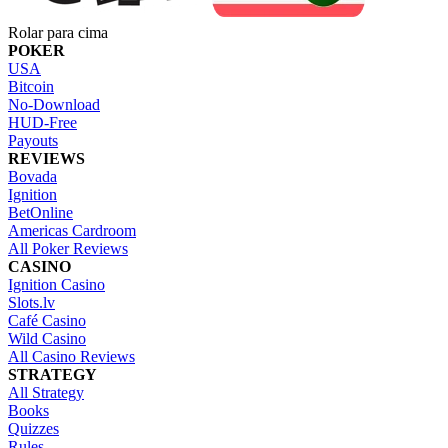
Rolar para cima
POKER
USA
Bitcoin
No-Download
HUD-Free
Payouts
REVIEWS
Bovada
Ignition
BetOnline
Americas Cardroom
All Poker Reviews
CASINO
Ignition Casino
Slots.lv
Café Casino
Wild Casino
All Casino Reviews
STRATEGY
All Strategy
Books
Quizzes
Rules