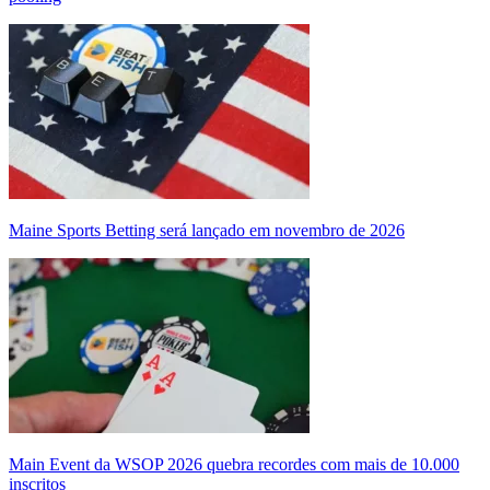
Maine Sports Betting será lançado em novembro de 2026
Main Event da WSOP 2026 quebra recordes com mais de 10.000
inscritos