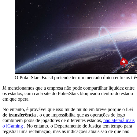
O PokerStars Brasil pretende ter um mercado único entre os trê
Já mencionamos que a empresa não pode compartilhar liquidez entre
os estados, com cada site do PokerStars bloqueado dentro do estado
em que opera.
No entanto, é provável que isso mude muito em breve porque o
Lei
de transferência
, o que impossibilita que as operações de jogo
combinem pools de jogadores de diferentes estados,
não afetará mais
o iGaming
. No entanto, o Departamento de Justiça tem tempo para
registrar uma reclamação, mas as indicações atuais são de que não.