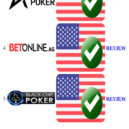
4
REVIEW
5
REVIEW