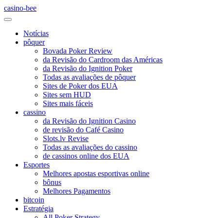
casino-bee
Notícias
pôquer
Bovada Poker Review
da Revisão do Cardroom das Américas
da Revisão do Ignition Poker
Todas as avaliações de pôquer
Sites de Poker dos EUA
Sites sem HUD
Sites mais fáceis
cassino
da Revisão do Ignition Casino
de revisão do Café Casino
Slots.lv Revise
Todas as avaliações do cassino
de cassinos online dos EUA
Esportes
Melhores apostas esportivas online
bônus
Melhores Pagamentos
bitcoin
Estratégia
All Poker Strategy