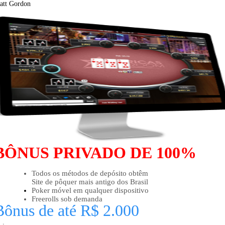
att Gordon
BÔNUS PRIVADO DE 100%
Todos os métodos de depósito obtêm
Site de pôquer mais antigo dos Brasil
Poker móvel em qualquer dispositivo
Freerolls sob demanda
Bônus de até R$ 2.000