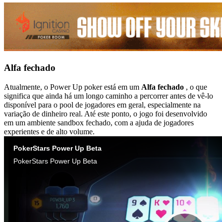
Alfa fechado
Atualmente, o Power Up poker está em um
Alfa fechado
, o que
significa que ainda há um longo caminho a percorrer antes de vê-lo
disponível para o pool de jogadores em geral, especialmente na
variação de dinheiro real. Até este ponto, o jogo foi desenvolvido
em um ambiente sandbox fechado, com a ajuda de jogadores
experientes e de alto volume.