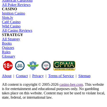
Americas Cardroom
All Poker Reviews
CASINO
Ignition Casino
Slots.lv
Café Casino
Wild Casino
All Casino Reviews
STRATEGY
All Strategy
Books
Quizzes
Rules
Glossary
About
|
Contact
|
Privacy
|
Terms of Service
|
Sitemap
All content is copyright © 2005-2026
casino-bee.com
. This website
is for entertainment and educational purposes only. No gambling
takes place on this website. Content may not be used to violate local,
state, federal, or international law.