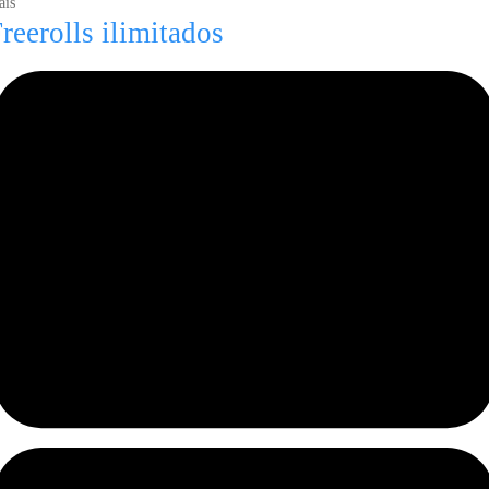
ais
reerolls ilimitados