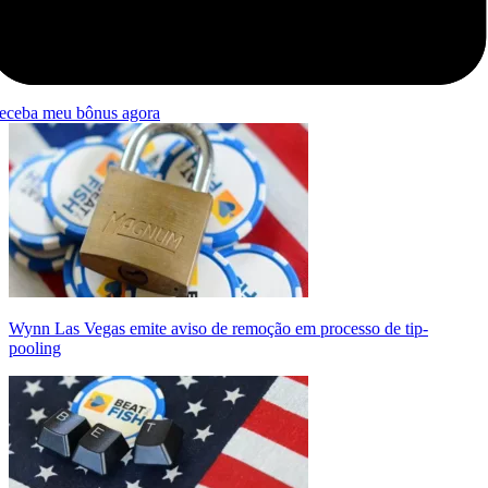
eceba meu bônus agora
Wynn Las Vegas emite aviso de remoção em processo de tip-
pooling