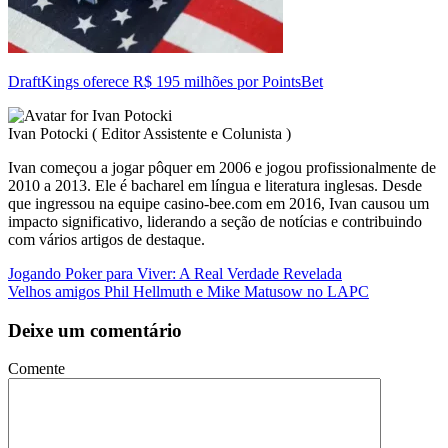
DraftKings oferece R$ 195 milhões por PointsBet
Ivan Potocki
(
Editor Assistente e Colunista
)
Ivan começou a jogar pôquer em 2006 e jogou profissionalmente de
2010 a 2013. Ele é bacharel em língua e literatura inglesas. Desde
que ingressou na equipe casino-bee.com em 2016, Ivan causou um
impacto significativo, liderando a seção de notícias e contribuindo
com vários artigos de destaque.
Jogando Poker para Viver: A Real Verdade Revelada
Velhos amigos Phil Hellmuth e Mike Matusow no LAPC
Deixe um comentário
Comente