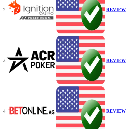
2
REVIEW
3
REVIEW
4
REVIEW