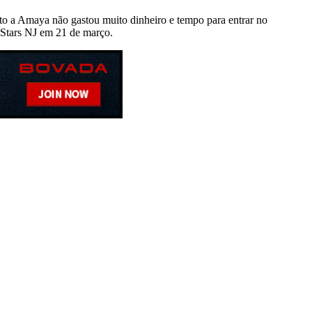
o a Amaya não gastou muito dinheiro e tempo para entrar no
rStars NJ em 21 de março.