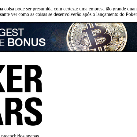
a coisa pode ser presumida com certeza: uma empresa tão grande quant
ressante ver como as coisas se desenvolverão após o lançamento do Poke
s preenchidos apenas