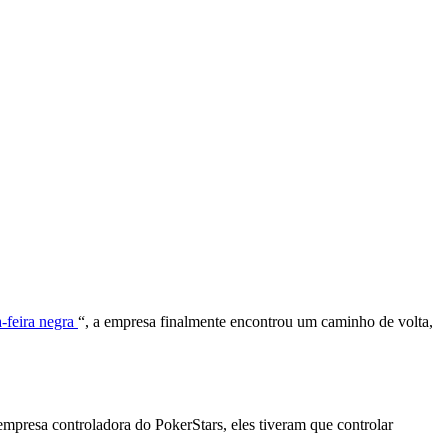
-feira negra
“, a empresa finalmente encontrou um caminho de volta,
presa controladora do PokerStars, eles tiveram que controlar