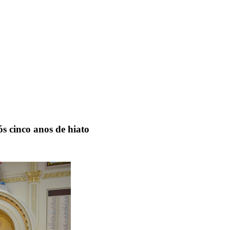
s cinco anos de hiato