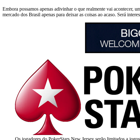
Embora possamos apenas adivinhar o que realmente vai acontecer, um
mercado dos Brasil apenas para deixar as coisas ao acaso. Será inte
Os jogadores do PokerStars New Jersey serão limitados a jogo