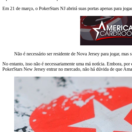
Em 21 de março, o PokerStars NJ abrirá suas portas apenas para jog
Não é necessário ser residente de Nova Jersey para jogar, mas s
No entanto, isso não é necessariamente uma má notícia. Embora, por
PokerStars New Jersey entrar no mercado, não há dúvida de que Amay