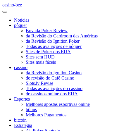
casino-bee
Notícias
pôquer
Bovada Poker Review
da Revisão do Cardroom das Américas
da Revisão do Ignition Poker
Todas as avaliações de pôquer
Sites de Poker dos EUA
Sites sem HUD
Sites mais fáceis
cassino
da Revisão do Ignition Casino
de revisão do Café Casino
Slots.lv Revise
Todas as avaliações do cassino
de cassinos online dos EUA
Esportes
Melhores apostas esportivas online
bônus
Melhores Pagamentos
bitcoin
Estratégia
All Poker Strategy