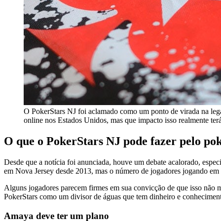
O PokerStars NJ foi aclamado como um ponto de virada na leg
online nos Estados Unidos, mas que impacto isso realmente ter
O que o PokerStars NJ pode fazer pelo pok
Desde que a notícia foi anunciada, houve um debate acalorado, espe
em Nova Jersey desde 2013, mas o número de jogadores jogando em sit
Alguns jogadores parecem firmes em sua convicção de que isso não m
PokerStars como um divisor de águas que tem dinheiro e conheciment
Amaya deve ter um plano