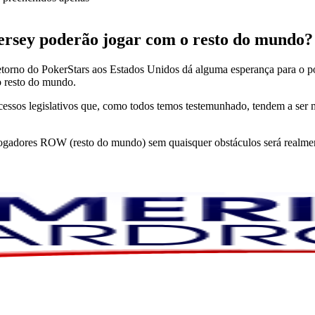
ersey poderão jogar com o resto do mundo?
 retorno do PokerStars aos Estados Unidos dá alguma esperança para o 
o resto do mundo.
cessos legislativos que, como todos temos testemunhado, tendem a ser 
jogadores ROW (resto do mundo) sem quaisquer obstáculos será realment