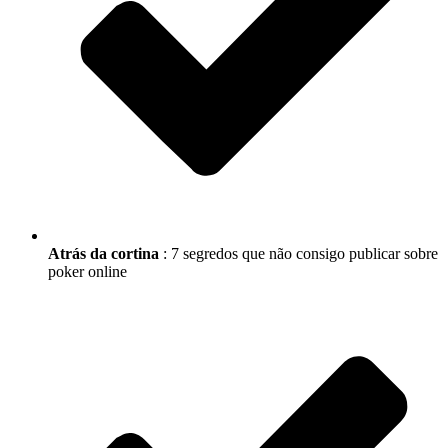
Atrás da cortina
: 7 segredos que não consigo publicar sobre
poker online