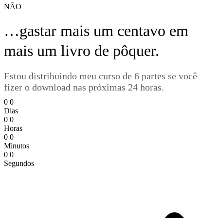
NÃO
…gastar mais um centavo em
mais um livro de pôquer.
Estou distribuindo meu curso de 6 partes se você
fizer o download nas próximas 24 horas.
0
0
Dias
0
0
Horas
0
0
Minutos
0
0
Segundos