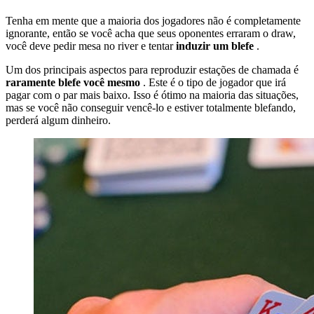
Tenha em mente que a maioria dos jogadores não é completamente
ignorante, então se você acha que seus oponentes erraram o draw,
você deve pedir mesa no river e tentar
induzir um blefe
.
Um dos principais aspectos para reproduzir estações de chamada é
raramente blefe você mesmo
. Este é o tipo de jogador que irá
pagar com o par mais baixo. Isso é ótimo na maioria das situações,
mas se você não conseguir vencê-lo e estiver totalmente blefando,
perderá algum dinheiro.