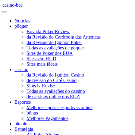
casino-bee
Notícias
pôquer
Bovada Poker Review
da Revisão do Cardroom das Américas
da Revisão do Ignition Poker
Todas as avaliações de pôquer
Sites de Poker dos EUA
Sites sem HUD
Sites mais fáceis
cassino
da Revisão do Ignition Casino
de revisão do Café Casino
Slots.lv Revise
Todas as avaliações do cassino
de cassinos online dos EUA
Esportes
Melhores apostas esportivas online
bônus
Melhores Pagamentos
bitcoin
Estratégia
All Poker Strategy