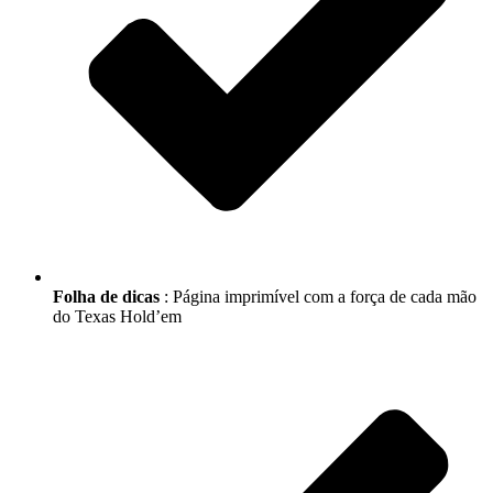
Folha de dicas
: Página imprimível com a força de cada mão
do Texas Hold’em