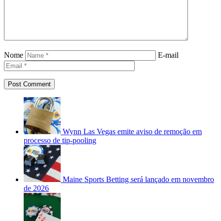
Nome
E-mail
Wynn Las Vegas emite aviso de remoção em
processo de tip-pooling
Maine Sports Betting será lançado em novembro
de 2026