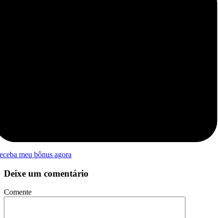
eceba meu bônus agora
Deixe um comentário
Comente