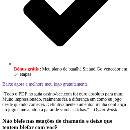
Bônus grátis
: Meu plano de batalha Sit and Go vencedor em
14 etapas
Baixe agora e melhore meu jogo gratuitamente
“Todo o PDF no guia casino-bee.com foi ouro absoluto para mim.
Muito impressionado, realmente fez a diferença em como eu jogo
desde quando comecei. Definitivamente aumentou minha confiança
no jogo e me ajudou a parar de vomitar fichas.” –
Dylan Walsh
Não blefe nas estações de chamada e deixe que
tentem blefar com você