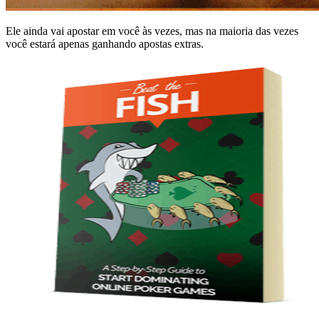
Ele ainda vai apostar em você às vezes, mas na maioria das vezes
você estará apenas ganhando apostas extras.