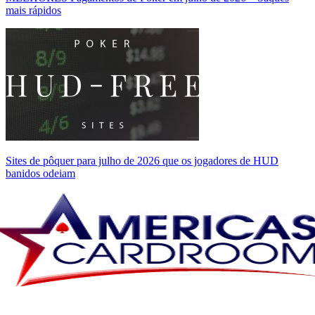
mais rápidos
Sites de pôquer para julho de 2026 que os jogadores de HUD
banidos odeiam