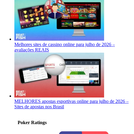
Melhores sites de cassino online para julho de 2026 –
avaliações REAIS
MELHORES apostas esportivas online para julho de 2026 –
Sites de apostas nos Brasil
Poker Ratings