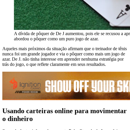
A dívida de pôquer de De J aumentou, pois ele se recusou a apr
abordou o pôquer como um puro jogo de azar.
Aqueles mais próximos da situação afirmam que o treinador de tênis
nunca foi um grande jogador e via o pôquer como mais um jogo de
azar. De J. não tinha interesse em aprender nenhuma estratégia por
trás do jogo, o que reflete claramente em seus resultados.
Usando carteiras online para movimentar
o dinheiro