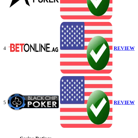
4
REVIEW
5
REVIEW