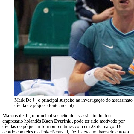
Mark De J., o principal suspeito na investigação do assassinato
dívida de pôquer (fonte: nos.nl)
Marcos de J
., o principal suspeito do assassinato do rico
empresário holandês
Koen Everink
, pode ter sido motivado por
dívidas de pôquer, informou o nltimes.com em 28 de março. De
acordo com eles e o PokerNews.nl, De J. devia milhares de euros à