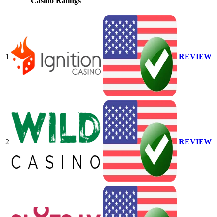
Casino Ratings
1
REVIEW
2
REVIEW