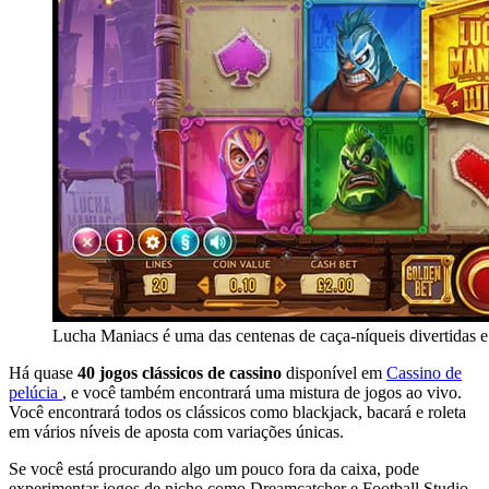
Lucha Maniacs é uma das centenas de caça-níqueis divertidas e
Há quase
40 jogos clássicos de cassino
disponível em
Cassino de
pelúcia
, e você também encontrará uma mistura de jogos ao vivo.
Você encontrará todos os clássicos como blackjack, bacará e roleta
em vários níveis de aposta com variações únicas.
Se você está procurando algo um pouco fora da caixa, pode
experimentar jogos de nicho como Dreamcatcher e Football Studio.