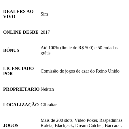
DEALERS AO
Sim
VIVO
ONLINE DESDE
2017
Até 100% (limite de R$ 500) e 50 rodadas
BÔNUS
grátis
LICENCIADO
Comissão de jogos de azar do Reino Unido
POR
PROPRIETÁRIO
Nektan
LOCALIZAÇÃO
Gibraltar
Mais de 200 slots, Video Poker, Raspadinhas,
JOGOS
Roleta, Blackjack, Dream Catcher, Baccarat,