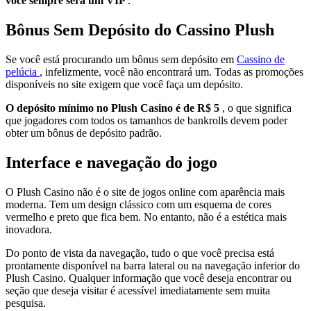
você sempre será um VIP
.
Bônus Sem Depósito do Cassino Plush
Se você está procurando um bônus sem depósito em
Cassino de
pelúcia
, infelizmente, você não encontrará um. Todas as promoções
disponíveis no site exigem que você faça um depósito.
O depósito mínimo no Plush Casino é de R$ 5
, o que significa
que jogadores com todos os tamanhos de bankrolls devem poder
obter um bônus de depósito padrão.
Interface e navegação do jogo
O Plush Casino não é o site de jogos online com aparência mais
moderna. Tem um design clássico com um esquema de cores
vermelho e preto que fica bem. No entanto, não é a estética mais
inovadora.
Do ponto de vista da navegação, tudo o que você precisa está
prontamente disponível na barra lateral ou na navegação inferior do
Plush Casino. Qualquer informação que você deseja encontrar ou
seção que deseja visitar é acessível imediatamente sem muita
pesquisa.