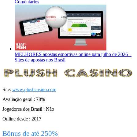
Comentários
MELHORES apostas esportivas online para julho de 2026 –
Sites de apostas nos Brasil
Site:
www.plushcasino.com
Avaliação geral
:
78%
Jogadores dos Brasil
:
Não
Online desde
:
2017
Bônus de até 250%