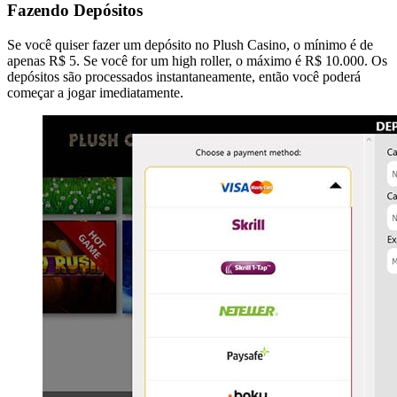
Fazendo Depósitos
Se você quiser fazer um depósito no Plush Casino, o mínimo é de
apenas R$ 5. Se você for um high roller, o máximo é R$ 10.000. Os
depósitos são processados ​​instantaneamente, então você poderá
começar a jogar imediatamente.