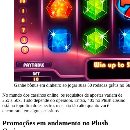
Ganhe bônus em dinheiro ao jogar suas 50 rodadas grátis no St
No mundo dos cassinos online, os requisitos de apostas variam de
25x a 50x. Tudo depende do operador. Então, 40x no Plush Casino
está no topo fim do espectro, mas não tão alto quanto você
encontraria em alguns cassinos.
Promoções em andamento no Plush