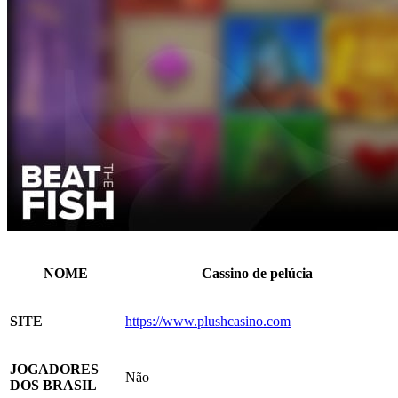
NOME
Cassino de pelúcia
SITE
https://www.plushcasino.com
JOGADORES
Não
DOS BRASIL