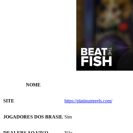
NOME
SITE
https://platinumreels.com/
JOGADORES DOS BRASIL
Sim
DEALERS AO VIVO
Não