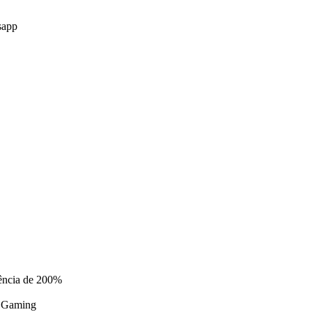
sapp
dência de 200%
e Gaming