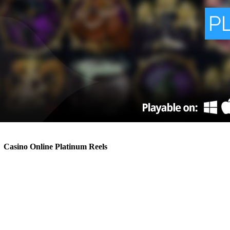
Casino Online Platinum Reels