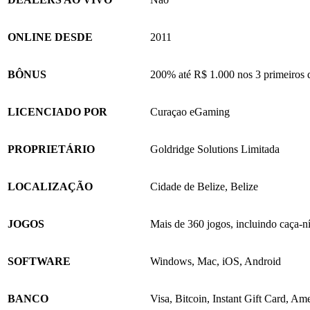
ONLINE DESDE
2011
BÔNUS
200% até R$ 1.000 nos 3 primeiros d
LICENCIADO POR
Curaçao eGaming
PROPRIETÁRIO
Goldridge Solutions Limitada
LOCALIZAÇÃO
Cidade de Belize, Belize
JOGOS
Mais de 360 ​​jogos, incluindo caça-
SOFTWARE
Windows, Mac, iOS, Android
BANCO
Visa, Bitcoin, Instant Gift Card, Am