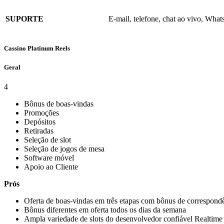
SUPORTE
E-mail, telefone, chat ao vivo, What
Cassino Platinum Reels
Geral
4
Bônus de boas-vindas
Promoções
Depósitos
Retiradas
Seleção de slot
Seleção de jogos de mesa
Software móvel
Apoio ao Cliente
Prós
Oferta de boas-vindas em três etapas com bônus de correspon
Bônus diferentes em oferta todos os dias da semana
Ampla variedade de slots do desenvolvedor confiável Realtim