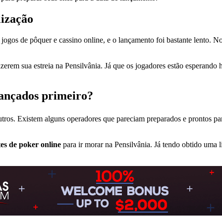
lização
s jogos de pôquer e cassino online, e o lançamento foi bastante lento. 
zerem sua estreia na Pensilvânia. Já que os jogadores estão esperando 
lançados primeiro?
tros. Existem alguns operadores que pareciam preparados e prontos pa
tes de poker online
para ir morar na Pensilvânia. Já tendo obtido uma