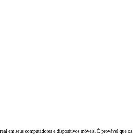
o real em seus computadores e dispositivos móveis. É provável que os