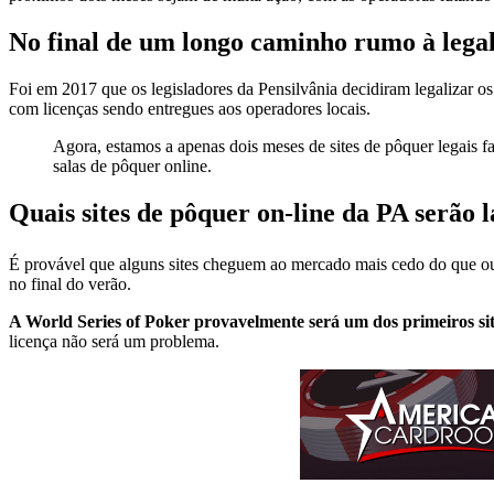
No final de um longo caminho rumo à lega
Foi em 2017 que os legisladores da Pensilvânia decidiram legalizar o
com licenças sendo entregues aos operadores locais.
Agora, estamos a apenas dois meses de sites de pôquer legais fa
salas de pôquer online.
Quais sites de pôquer on-line da PA serão 
É provável que alguns sites cheguem ao mercado mais cedo do que ou
no final do verão.
A World Series of Poker provavelmente será um dos primeiros si
licença não será um problema.