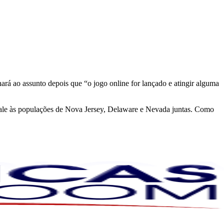
á ao assunto depois que “o jogo online for lançado e atingir alguma
ivale às populações de Nova Jersey, Delaware e Nevada juntas. Como