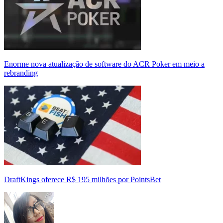
Enorme nova atualização de software do ACR Poker em meio a
rebranding
DraftKings oferece R$ 195 milhões por PointsBet