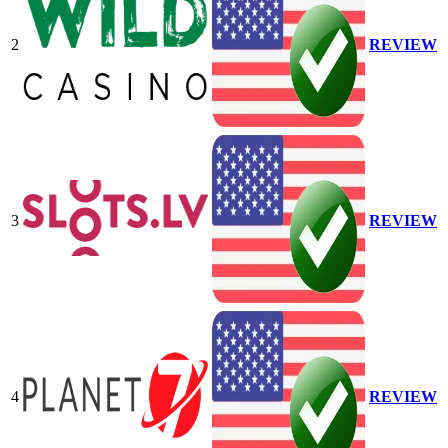
2
REVIEW
3
REVIEW
4
REVIEW