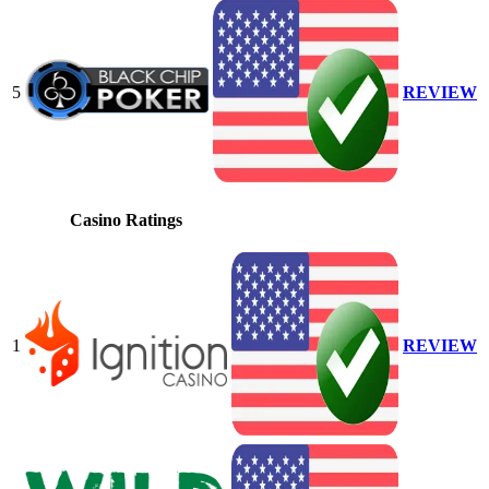
5
REVIEW
Casino Ratings
1
REVIEW