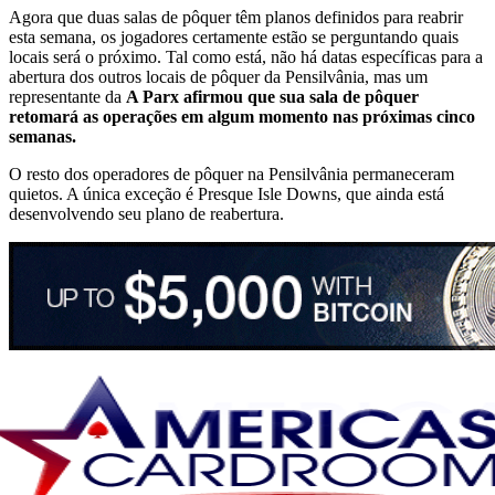
Agora que duas salas de pôquer têm planos definidos para reabrir
esta semana, os jogadores certamente estão se perguntando quais
locais será o próximo. Tal como está, não há datas específicas para a
abertura dos outros locais de pôquer da Pensilvânia, mas um
representante da
A Parx afirmou que sua sala de pôquer
retomará as operações em algum momento nas próximas cinco
semanas.
O resto dos operadores de pôquer na Pensilvânia permaneceram
quietos. A única exceção é Presque Isle Downs, que ainda está
desenvolvendo seu plano de reabertura.