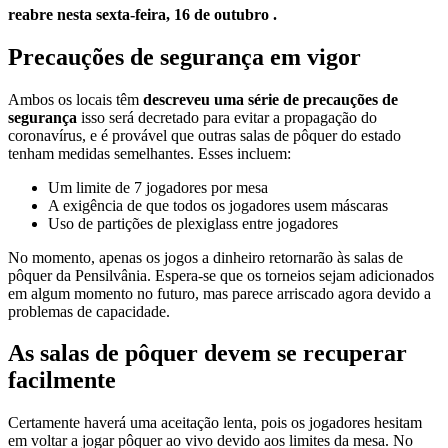
reabre nesta sexta-feira, 16 de outubro
.
Precauções de segurança em vigor
Ambos os locais têm
descreveu uma série de precauções de
segurança
isso será decretado para evitar a propagação do
coronavírus, e é provável que outras salas de pôquer do estado
tenham medidas semelhantes. Esses incluem:
Um limite de 7 jogadores por mesa
A exigência de que todos os jogadores usem máscaras
Uso de partições de plexiglass entre jogadores
No momento, apenas os jogos a dinheiro retornarão às salas de
pôquer da Pensilvânia. Espera-se que os torneios sejam adicionados
em algum momento no futuro, mas parece arriscado agora devido a
problemas de capacidade.
As salas de pôquer devem se recuperar
facilmente
Certamente haverá uma aceitação lenta, pois os jogadores hesitam
em voltar a jogar pôquer ao vivo devido aos limites da mesa. No