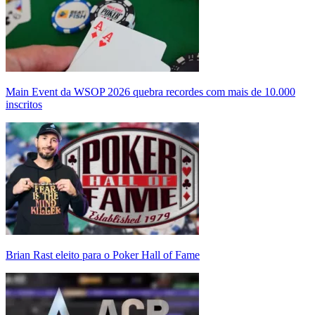
Main Event da WSOP 2026 quebra recordes com mais de 10.000
inscritos
Brian Rast eleito para o Poker Hall of Fame