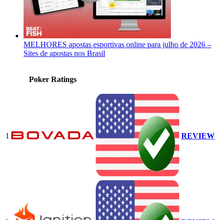
MELHORES apostas esportivas online para julho de 2026 –
Sites de apostas nos Brasil
Poker Ratings
1
REVIEW