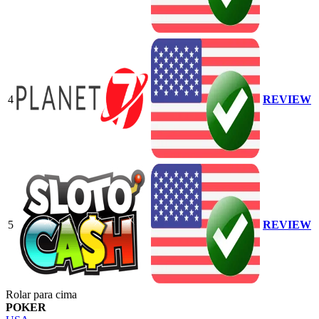
4
REVIEW
5
REVIEW
Rolar para cima
POKER