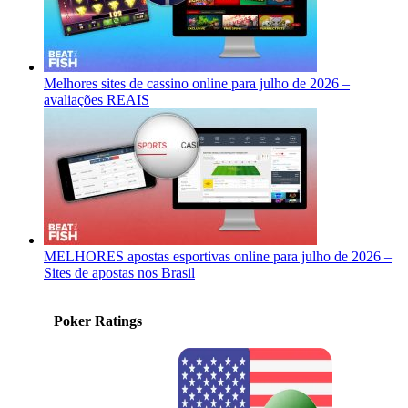
Melhores sites de cassino online para julho de 2026 –
avaliações REAIS
MELHORES apostas esportivas online para julho de 2026 –
Sites de apostas nos Brasil
Poker Ratings