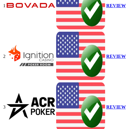
1
REVIEW
2
REVIEW
3
REVIEW