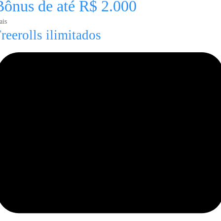
Bônus de até R$ 2.000
ais
reerolls ilimitados