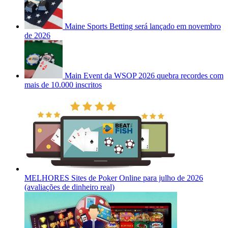
Maine Sports Betting será lançado em novembro
de 2026
Main Event da WSOP 2026 quebra recordes com
mais de 10.000 inscritos
MELHORES Sites de Poker Online para julho de 2026
(avaliações de dinheiro real)