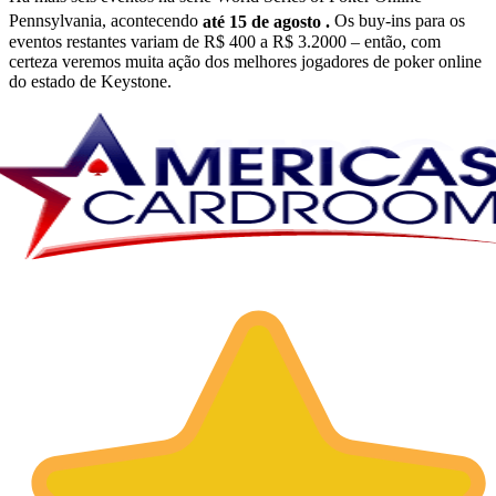
Pennsylvania, acontecendo
até 15 de agosto
.
Os buy-ins para os
eventos restantes variam de R$ 400 a R$ 3.2000 – então, com
certeza veremos muita ação dos melhores jogadores de poker online
do estado de Keystone.