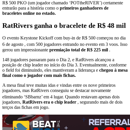
R$ 500 PKO (um jogador chamado ‘POTtheRIVER’) certamente
entrarão para a história como o
primeiros ganhadores de
braceletes online no estado.
RatRivers ganha o bracelete de R$ 48 mil
O evento Keystone Kickoff com buy-in de R$ 500 começou no dia
6 de agosto
, com 500 jogadores entrando no evento em 3 voos. Isso
gerou um impressionante
premiação total de R$ 225 mil
.
148 jogadores passaram para o Dia 2, e RatRivers alcançou a
posição de chip leader no início do Dia 3. Eventualmente, conforme
o field foi diminuindo, eles mantiveram a liderança e
chegou à mesa
final como o jogador com mais fichas.
A mesa final teve muitas idas e vindas entre os nove primeiros
jogadores, mas RatRivers conseguiu se destacar novamente
eliminando ‘SBbarnz’ em 4
lugar. Quando restavam apenas dois
jogadores,
RatRivers era o chip leader
, segurando mais de dois
terços das fichas em jogo.