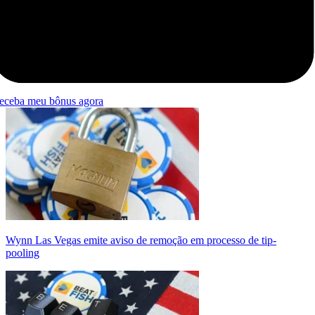
eceba meu bônus agora
Wynn Las Vegas emite aviso de remoção em processo de tip-
pooling