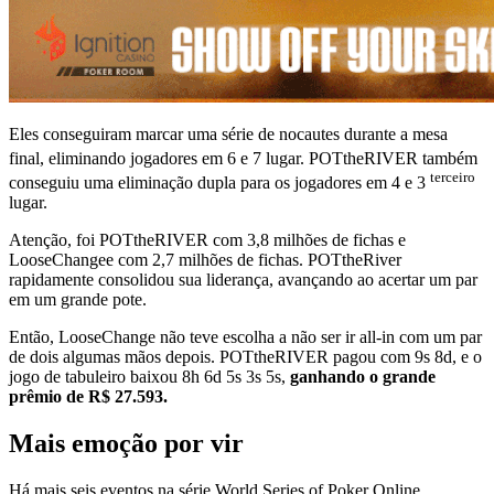
Eles conseguiram marcar uma série de nocautes durante a mesa
final, eliminando jogadores em 6
e 7
lugar. POTtheRIVER também
terceiro
conseguiu uma eliminação dupla para os jogadores em 4
e 3
lugar.
Atenção, foi POTtheRIVER com 3,8 milhões de fichas e
LooseChangee com 2,7 milhões de fichas. POTtheRiver
rapidamente consolidou sua liderança, avançando ao acertar um par
em um grande pote.
Então, LooseChange não teve escolha a não ser ir all-in com um par
de dois algumas mãos depois. POTtheRIVER pagou com 9s 8d, e o
jogo de tabuleiro baixou 8h 6d 5s 3s 5s,
ganhando o grande
prêmio de R$ 27.593.
Mais emoção por vir
Há mais seis eventos na série World Series of Poker Online