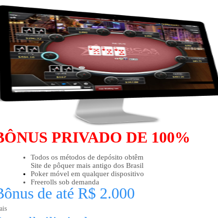
BÔNUS PRIVADO DE 100%
Todos os métodos de depósito obtêm
Site de pôquer mais antigo dos Brasil
Poker móvel em qualquer dispositivo
Freerolls sob demanda
Bônus de até R$ 2.000
ais