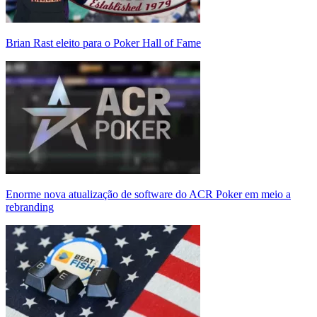
Brian Rast eleito para o Poker Hall of Fame
Enorme nova atualização de software do ACR Poker em meio a
rebranding