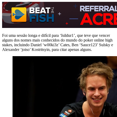
Foi uma sessão longa e difícil para ‘Isildur1’, que teve que vencer
alguns dos nomes mais conhecidos do mundo do poker online high
stakes, incluindo Daniel ‘w00ki3z’ Cates, Ben ‘Sauce123’ Sulsky e
Alexander ‘joiso’ Kostritsyin, para citar apenas alguns.