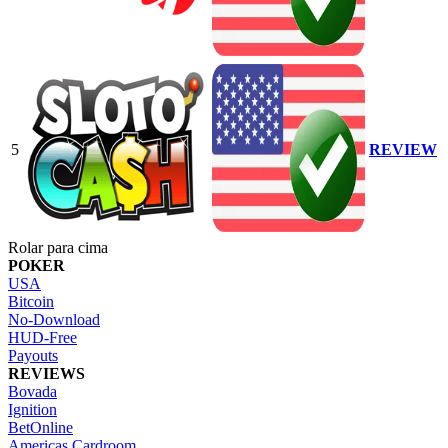
5
REVIEW
Rolar para cima
POKER
USA
Bitcoin
No-Download
HUD-Free
Payouts
REVIEWS
Bovada
Ignition
BetOnline
Americas Cardroom