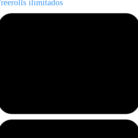
reerolls ilimitados