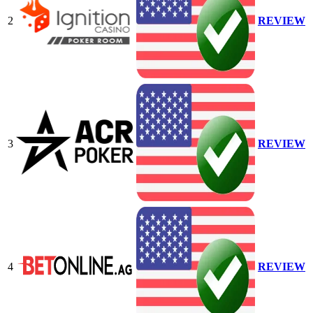
2
REVIEW
3
REVIEW
4
REVIEW