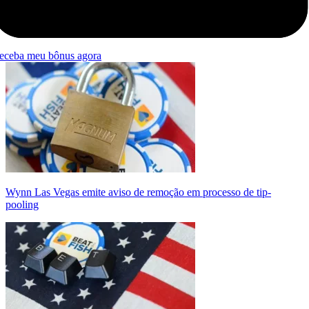
eceba meu bônus agora
Wynn Las Vegas emite aviso de remoção em processo de tip-
pooling