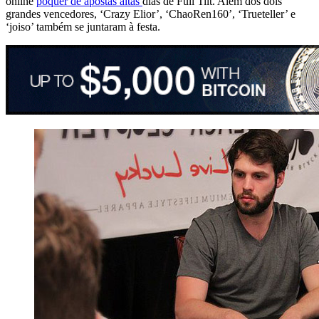
online
pôquer de apostas altas
dias de Full Tilt. Além dos dois
grandes vencedores, ‘Crazy Elior’, ‘ChaoRen160’, ‘Trueteller’ e
‘joiso’ também se juntaram à festa.