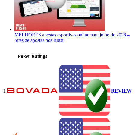
MELHORES apostas esportivas online para julho de 2026 –
Sites de apostas nos Brasil
Poker Ratings
1
REVIEW