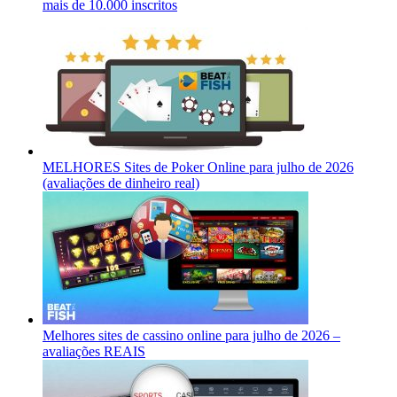
mais de 10.000 inscritos
MELHORES Sites de Poker Online para julho de 2026
(avaliações de dinheiro real)
Melhores sites de cassino online para julho de 2026 –
avaliações REAIS