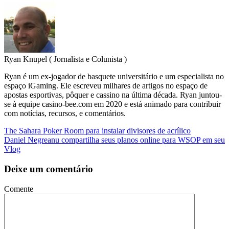
Ryan Knupel
(
Jornalista e Colunista
)
Ryan é um ex-jogador de basquete universitário e um especialista no
espaço iGaming. Ele escreveu milhares de artigos no espaço de
apostas esportivas, pôquer e cassino na última década. Ryan juntou-
se à equipe casino-bee.com em 2020 e está animado para contribuir
com notícias, recursos, e comentários.
The Sahara Poker Room para instalar divisores de acrílico
Daniel Negreanu compartilha seus planos online para WSOP em seu
Vlog
Deixe um comentário
Comente