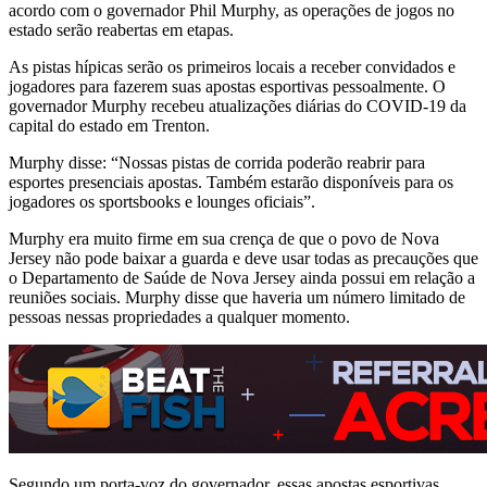
acordo com o governador Phil Murphy, as operações de jogos no
estado serão reabertas em etapas.
As pistas hípicas serão os primeiros locais a receber convidados e
jogadores para fazerem suas apostas esportivas pessoalmente. O
governador Murphy recebeu atualizações diárias do COVID-19 da
capital do estado em Trenton.
Murphy disse: “Nossas pistas de corrida poderão reabrir para
esportes presenciais apostas. Também estarão disponíveis para os
jogadores os sportsbooks e lounges oficiais”.
Murphy era muito firme em sua crença de que o povo de Nova
Jersey não pode baixar a guarda e deve usar todas as precauções que
o Departamento de Saúde de Nova Jersey ainda possui em relação a
reuniões sociais. Murphy disse que haveria um número limitado de
pessoas nessas propriedades a qualquer momento.
Segundo um porta-voz do governador, essas apostas esportivas