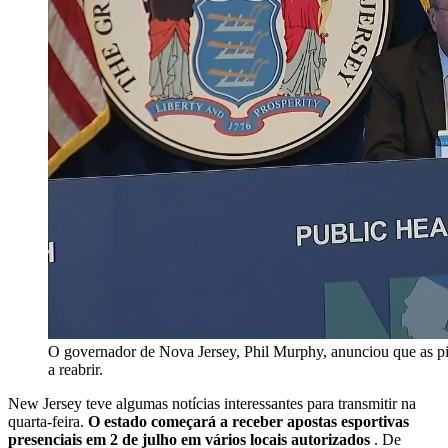
O governador de Nova Jersey, Phil Murphy, anunciou que as pi
a reabrir.
New Jersey teve algumas notícias interessantes para transmitir na
quarta-feira.
O estado começará a receber apostas esportivas
presenciais em 2 de julho em vários locais autorizados
. De