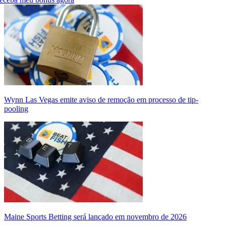
Wynn Las Vegas emite aviso de remoção em processo de tip-
pooling
Maine Sports Betting será lançado em novembro de 2026