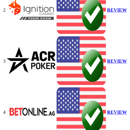
2
REVIEW
3
REVIEW
4
REVIEW