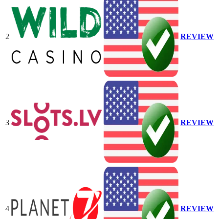
2
REVIEW
3
REVIEW
4
REVIEW