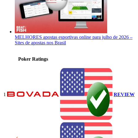
MELHORES apostas esportivas online para julho de 2026 –
Sites de apostas nos Brasil
Poker Ratings
1
REVIEW