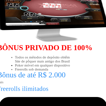
BÔNUS PRIVADO DE 100%
Todos os métodos de depósito obtêm
Site de pôquer mais antigo dos Brasil
Poker móvel em qualquer dispositivo
Freerolls sob demanda
Bônus de até R$ 2.000
ais
reerolls ilimitados