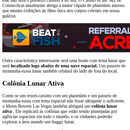
este não será o primeiro cassino a ter um. O Casino of the Sky de
Connecticut atualmente abriga a maior cúpula de planetário interno
que mostra exibições de fibra ótica dos corpos celestes em nossa
galáxia.
Outra característica interessante será uma boate com tema lunar que
será
localizado logo abaixo de uma nave espacial.
Um passeio de
montanha-russa lunar também orbitará do lado de fora do local.
Colônia Lunar Ativa
Como se um resort-cassino com um planetário e um passeio de
montanha-russa com tema espacial não fosse ultrajante o suficiente,
o Moon Resorts Las Vegas também abrigará um
colônia lunar
ativa
. Ele replicará as colônias que estão sendo planejadas por
agências espaciais em todo o mundo, e os visitantes poderão
explorar a área usando um buggy lunar.