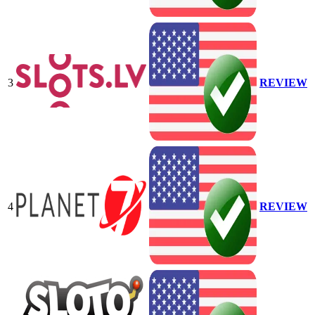
3
REVIEW
4
REVIEW