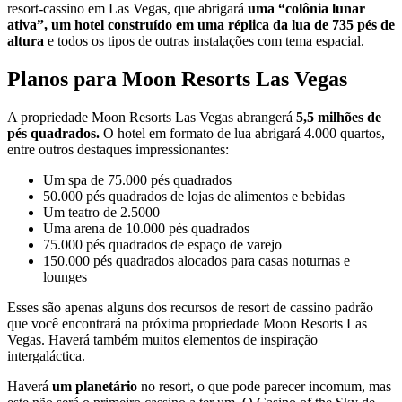
resort-cassino em Las Vegas, que abrigará
uma “colônia lunar
ativa”, um hotel construído em uma réplica da lua de 735 pés de
altura
e todos os tipos de outras instalações com tema espacial.
Planos para Moon Resorts Las Vegas
A propriedade Moon Resorts Las Vegas abrangerá
5,5 milhões de
pés quadrados.
O hotel em formato de lua abrigará 4.000 quartos,
entre outros destaques impressionantes:
Um spa de 75.000 pés quadrados
50.000 pés quadrados de lojas de alimentos e bebidas
Um teatro de 2.5000
Uma arena de 10.000 pés quadrados
75.000 pés quadrados de espaço de varejo
150.000 pés quadrados alocados para casas noturnas e
lounges
Esses são apenas alguns dos recursos de resort de cassino padrão
que você encontrará na próxima propriedade Moon Resorts Las
Vegas. Haverá também muitos elementos de inspiração
intergaláctica.
Haverá
um planetário
no resort, o que pode parecer incomum, mas