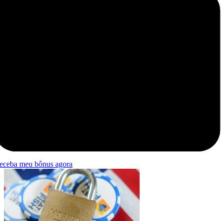
eceba meu bônus agora