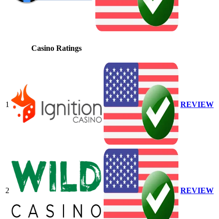
Casino Ratings
1
REVIEW
2
REVIEW