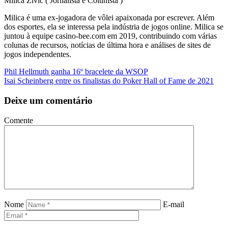
Milica Zivic
(
Jornalista e Colunista
)
Milica é uma ex-jogadora de vôlei apaixonada por escrever. Além
dos esportes, ela se interessa pela indústria de jogos online. Milica se
juntou à equipe casino-bee.com em 2019, contribuindo com várias
colunas de recursos, notícias de última hora e análises de sites de
jogos independentes.
Phil Hellmuth ganha 16º bracelete da WSOP
Isai Scheinberg entre os finalistas do Poker Hall of Fame de 2021
Deixe um comentário
Comente
Nome
E-mail