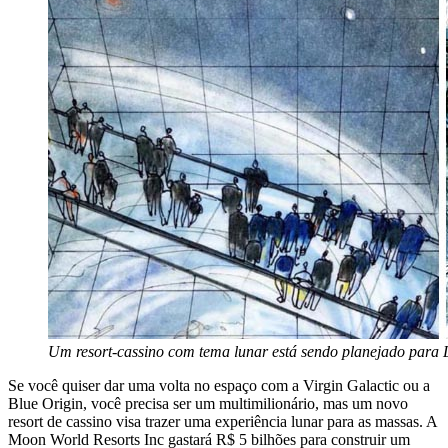
Um resort-cassino com tema lunar está sendo planejado para 
Se você quiser dar uma volta no espaço com a Virgin Galactic ou a
Blue Origin, você precisa ser um multimilionário, mas um novo
resort de cassino visa trazer uma experiência lunar para as massas. A
Moon World Resorts Inc gastará R$ 5 bilhões para construir um