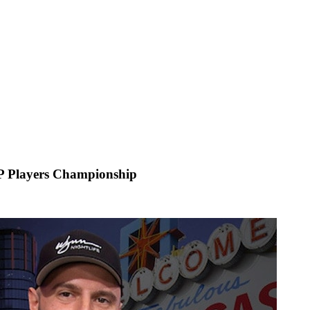
SOP Players Championship