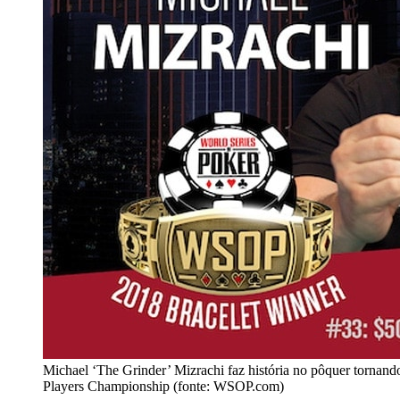
Michael ‘The Grinder’ Mizrachi faz história no pôquer tornand
Players Championship (fonte: WSOP.com)