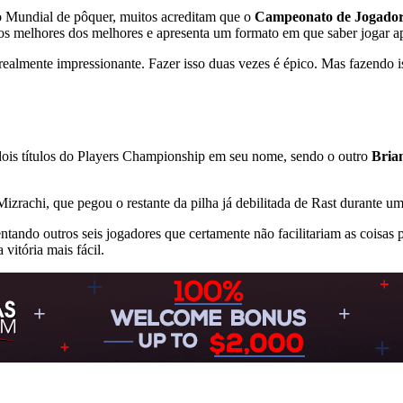
 Mundial de pôquer, muitos acreditam que o
Campeonato de Jogador
 melhores dos melhores e apresenta um formato em que saber jogar ap
almente impressionante. Fazer isso duas vezes é épico. Mas fazendo is
dois títulos do Players Championship em seu nome, sendo o outro
Bria
zrachi, que pegou o restante da pilha já debilitada de Rast durante u
entando outros seis jogadores que certamente não facilitariam as coisas 
vitória mais fácil.