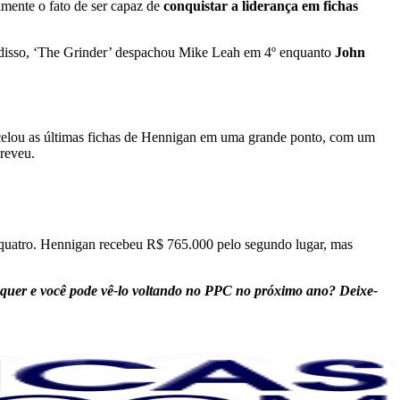
almente o fato de ser capaz de
conquistar a liderança em fichas
is disso, ‘The Grinder’ despachou Mike Leah em 4º enquanto
John
ncelou as últimas fichas de Hennigan em uma grande ponto, com um
creveu.
 quatro. Hennigan recebeu R$ 765.000 pelo segundo lugar, mas
ôquer e você pode vê-lo voltando no PPC no próximo ano? Deixe-