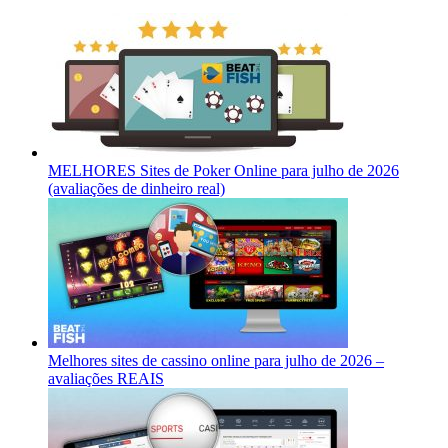
MELHORES Sites de Poker Online para julho de 2026
(avaliações de dinheiro real)
Melhores sites de cassino online para julho de 2026 –
avaliações REAIS