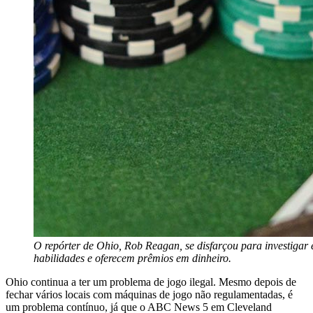
O repórter de Ohio, Rob Reagan, se disfarçou para investiga
habilidades e oferecem prêmios em dinheiro.
Ohio continua a ter um problema de jogo ilegal. Mesmo depois de
fechar vários locais com máquinas de jogo não regulamentadas, é
um problema contínuo, já que o ABC News 5 em Cleveland