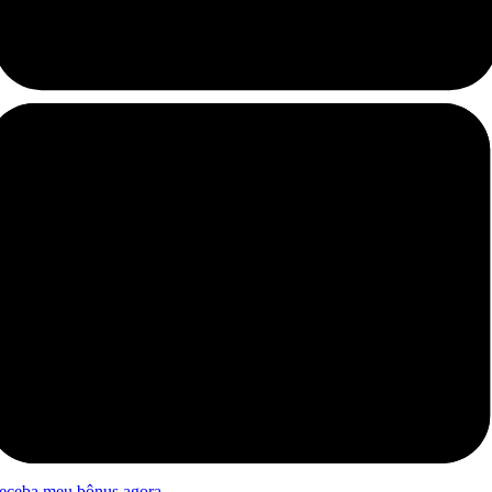
eceba meu bônus agora