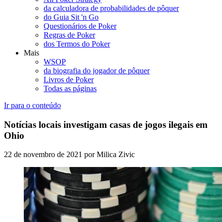
da calculadora de probabilidades de pôquer
do Guia Sit 'n Go
Questionários de Poker
Regras de Poker
dos Termos do Poker
Mais
WSOP
da biografia do jogador de pôquer
Livros de Poker
Todas as páginas
Ir para o conteúdo
Notícias locais investigam casas de jogos ilegais em
Ohio
22 de novembro de 2021
por
Milica Zivic