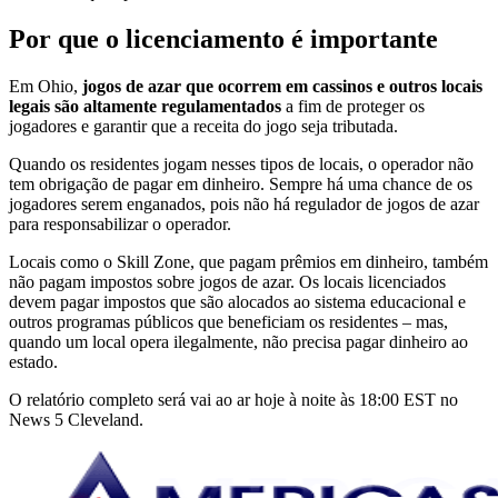
Por que o licenciamento é importante
Em Ohio,
jogos de azar que ocorrem em cassinos e outros locais
legais são altamente regulamentados
a fim de proteger os
jogadores e garantir que a receita do jogo seja tributada.
Quando os residentes jogam nesses tipos de locais, o operador não
tem obrigação de pagar em dinheiro. Sempre há uma chance de os
jogadores serem enganados, pois não há regulador de jogos de azar
para responsabilizar o operador.
Locais como o Skill Zone, que pagam prêmios em dinheiro, também
não pagam impostos sobre jogos de azar. Os locais licenciados
devem pagar impostos que são alocados ao sistema educacional e
outros programas públicos que beneficiam os residentes – mas,
quando um local opera ilegalmente, não precisa pagar dinheiro ao
estado.
O relatório completo será vai ao ar hoje à noite às 18:00 EST no
News 5 Cleveland.