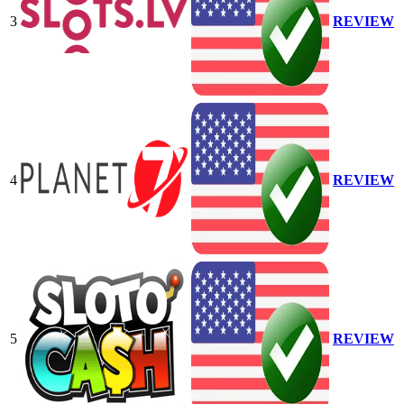
3
REVIEW
4
REVIEW
5
REVIEW