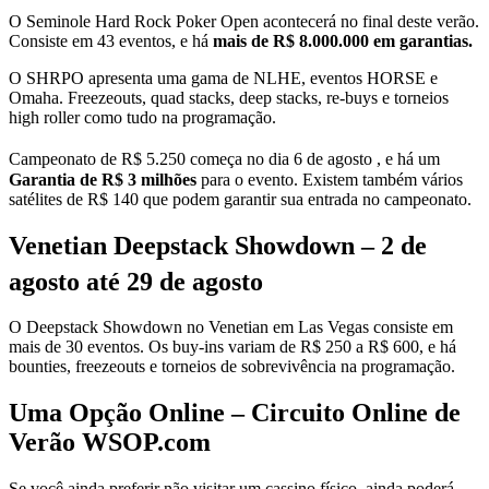
O Seminole Hard Rock Poker Open acontecerá no final deste verão.
Consiste em 43 eventos, e há
mais de R$ 8.000.000 em garantias.
O SHRPO apresenta uma gama de NLHE, eventos HORSE e
Omaha. Freezeouts, quad stacks, deep stacks, re-buys e torneios
high roller como tudo na programação.
Campeonato de R$ 5.250 começa no dia 6 de agosto
, e há um
Garantia de R$ 3 milhões
para o evento. Existem também vários
satélites de R$ 140 que podem garantir sua entrada no campeonato.
Venetian Deepstack Showdown – 2 de
agosto
até 29 de agosto
O Deepstack Showdown no Venetian em Las Vegas consiste em
mais de 30 eventos. Os buy-ins variam de R$ 250 a R$ 600, e há
bounties, freezeouts e torneios de sobrevivência na programação.
Uma Opção Online – Circuito Online de
Verão WSOP.com
Se você ainda preferir não visitar um cassino físico, ainda poderá