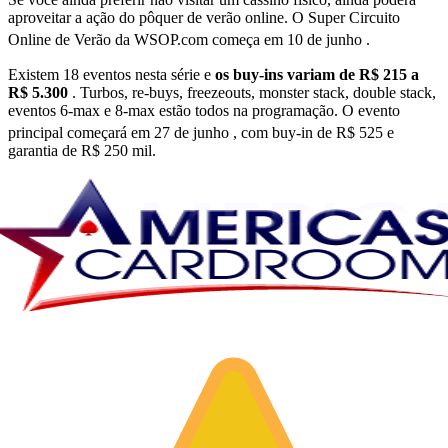
aproveitar a ação do pôquer de verão online. O Super Circuito
Online de Verão da WSOP.com começa em 10 de junho
.
Existem 18 eventos nesta série e
os buy-ins variam de R$ 215 a
R$ 5.300
. Turbos, re-buys, freezeouts, monster stack, double stack,
eventos 6-max e 8-max estão todos na programação. O evento
principal começará em 27 de junho
, com buy-in de R$ 525 e
garantia de R$ 250 mil.