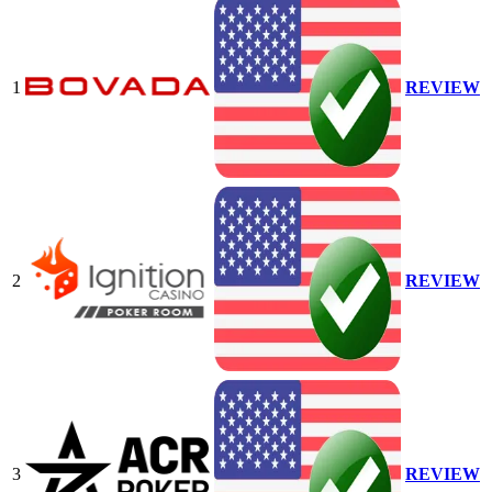
1
REVIEW
2
REVIEW
3
REVIEW