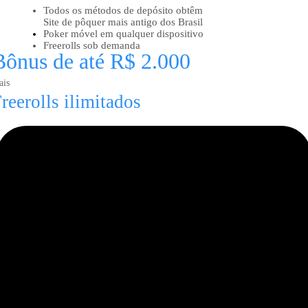
Todos os métodos de depósito obtêm
Site de pôquer mais antigo dos Brasil
Poker móvel em qualquer dispositivo
Freerolls sob demanda
Bônus de até R$ 2.000
ais
reerolls ilimitados