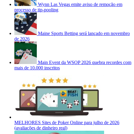
Wynn Las Vegas emite aviso de remoção em
processo de tip-pooling
Maine Sports Betting será lançado em novembro
de 2026
Main Event da WSOP 2026 quebra recordes com
mais de 10.000 inscritos
MELHORES Sites de Poker Online para julho de 2026
(avaliações de dinheiro real)