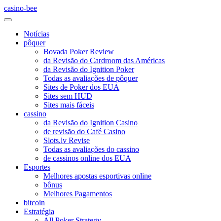
casino-bee
Notícias
pôquer
Bovada Poker Review
da Revisão do Cardroom das Américas
da Revisão do Ignition Poker
Todas as avaliações de pôquer
Sites de Poker dos EUA
Sites sem HUD
Sites mais fáceis
cassino
da Revisão do Ignition Casino
de revisão do Café Casino
Slots.lv Revise
Todas as avaliações do cassino
de cassinos online dos EUA
Esportes
Melhores apostas esportivas online
bônus
Melhores Pagamentos
bitcoin
Estratégia
All Poker Strategy