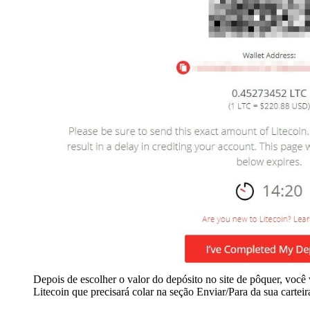
Depois de escolher o valor do depósito no site de pôquer, você 
Litecoin que precisará colar na seção Enviar/Para da sua carteir