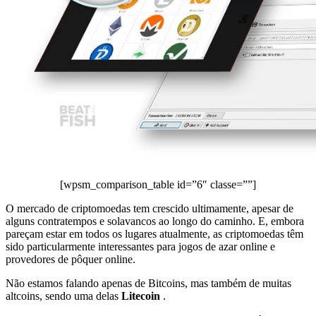
[wpsm_comparison_table id=”6″ classe=””]
O mercado de criptomoedas tem crescido ultimamente, apesar de
alguns contratempos e solavancos ao longo do caminho. E, embora
pareçam estar em todos os lugares atualmente, as criptomoedas têm
sido particularmente interessantes para jogos de azar online e
provedores de pôquer online.
Não estamos falando apenas de Bitcoins, mas também de muitas
altcoins, sendo uma delas
Litecoin
.