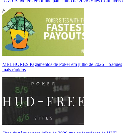
NÃO Baixe Poker Online para Julho de 2026 (Sites Confiáveis)
MELHORES Pagamentos de Poker em julho de 2026 – Saques
mais rápidos