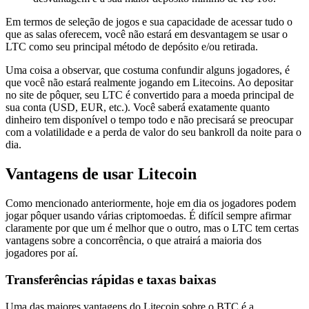
Em termos de seleção de jogos e sua capacidade de acessar tudo o
que as salas oferecem, você não estará em desvantagem se usar o
LTC como seu principal método de depósito e/ou retirada.
Uma coisa a observar, que costuma confundir alguns jogadores, é
que você não estará realmente jogando em Litecoins. Ao depositar
no site de pôquer, seu LTC é convertido para a moeda principal de
sua conta (USD, EUR, etc.). Você saberá exatamente quanto
dinheiro tem disponível o tempo todo e não precisará se preocupar
com a volatilidade e a perda de valor do seu bankroll da noite para o
dia.
Vantagens de usar Litecoin
Como mencionado anteriormente, hoje em dia os jogadores podem
jogar pôquer usando várias criptomoedas. É difícil sempre afirmar
claramente por que um é melhor que o outro, mas o LTC tem certas
vantagens sobre a concorrência, o que atrairá a maioria dos
jogadores por aí.
Transferências rápidas e taxas baixas
Uma das maiores vantagens do Litecoin sobre o BTC é a