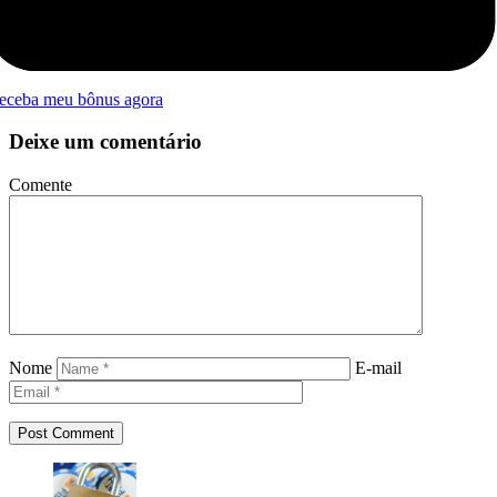
eceba meu bônus agora
Deixe um comentário
Comente
Nome
E-mail