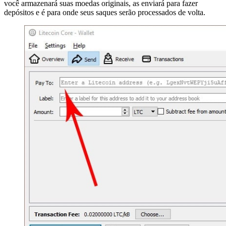
você armazenará suas moedas originais, as enviará para fazer
depósitos e é para onde seus saques serão processados ​​de volta.