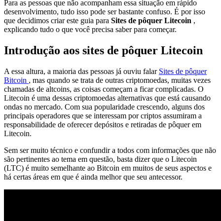
Para as pessoas que não acompanham essa situação em rápido
desenvolvimento, tudo isso pode ser bastante confuso. É por isso
que decidimos criar este guia para
Sites de pôquer Litecoin
,
explicando tudo o que você precisa saber para começar.
Introdução aos sites de pôquer Litecoin
A essa altura, a maioria das pessoas já ouviu falar
Sites de pôquer
Bitcoin
, mas quando se trata de outras criptomoedas, muitas vezes
chamadas de altcoins, as coisas começam a ficar complicadas. O
Litecoin é uma dessas criptomoedas alternativas que está causando
ondas no mercado. Com sua popularidade crescendo, alguns dos
principais operadores que se interessam por criptos assumiram a
responsabilidade de oferecer depósitos e retiradas de pôquer em
Litecoin.
Sem ser muito técnico e confundir a todos com informações que não
são pertinentes ao tema em questão, basta dizer que o Litecoin
(LTC) é muito semelhante ao Bitcoin em muitos de seus aspectos e
há certas áreas em que é ainda melhor que seu antecessor.