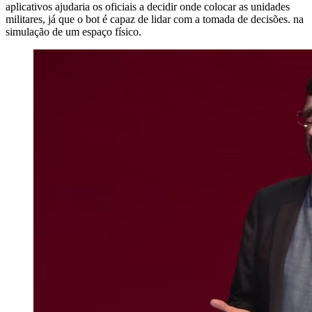
aplicativos ajudaria os oficiais a decidir onde colocar as unidades
militares, já que o bot é capaz de lidar com a tomada de decisões. na
simulação de um espaço físico.