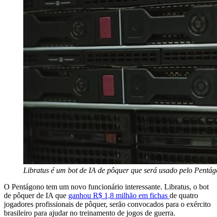
Libratus é um bot de IA de pôquer que será usado pelo Pentág
O Pentágono tem um novo funcionário interessante. Libratus, o bot
de pôquer de IA que
ganhou R$ 1,8 milhão em fichas
de quatro
jogadores profissionais de pôquer, serão convocados para o exército
brasileiro para ajudar no treinamento de jogos de guerra.