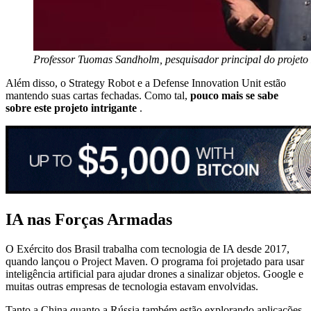
Professor Tuomas Sandholm, pesquisador principal do projeto 
Além disso, o Strategy Robot e a Defense Innovation Unit estão
mantendo suas cartas fechadas. Como tal,
pouco mais se sabe
sobre este projeto intrigante
.
IA nas Forças Armadas
O Exército dos Brasil trabalha com tecnologia de IA desde 2017,
quando lançou o Project Maven. O programa foi projetado para usar
inteligência artificial para ajudar drones a sinalizar objetos. Google e
muitas outras empresas de tecnologia estavam envolvidas.
Tanto a China quanto a Rússia também estão explorando aplicações