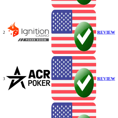
2
REVIEW
3
REVIEW