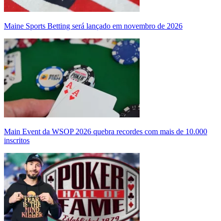
Maine Sports Betting será lançado em novembro de 2026
Main Event da WSOP 2026 quebra recordes com mais de 10.000
inscritos