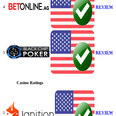
4
REVIEW
5
REVIEW
Casino Ratings
1
REVIEW