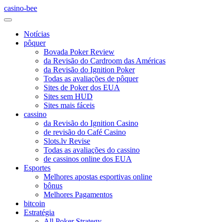
casino-bee
Notícias
pôquer
Bovada Poker Review
da Revisão do Cardroom das Américas
da Revisão do Ignition Poker
Todas as avaliações de pôquer
Sites de Poker dos EUA
Sites sem HUD
Sites mais fáceis
cassino
da Revisão do Ignition Casino
de revisão do Café Casino
Slots.lv Revise
Todas as avaliações do cassino
de cassinos online dos EUA
Esportes
Melhores apostas esportivas online
bônus
Melhores Pagamentos
bitcoin
Estratégia
All Poker Strategy