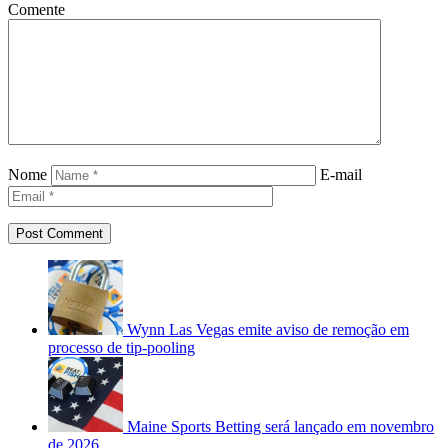
Comente
Nome
E-mail
Wynn Las Vegas emite aviso de remoção em
processo de tip-pooling
Maine Sports Betting será lançado em novembro
de 2026