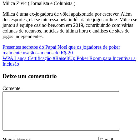
Milica Zivic
(
Jornalista e Colunista
)
Milica é uma ex-jogadora de vôlei apaixonada por escrever. Além
dos esportes, ela se interessa pela indústria de jogos online. Milica se
juntou à equipe casino-bee.com em 2019, contribuindo com várias
colunas de recursos, notícias de última hora e análises de sites de
jogos independentes.
Presentes secretos do Papai Noel que os jogadores de poker
realmente usarão – menos de R$ 20
WPA Lança Certificação #RaiseItUp Poker Room para Incentivar a
Inclusão
Deixe um comentário
Comente
Nome
E-mail