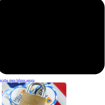
eceba meu bônus agora