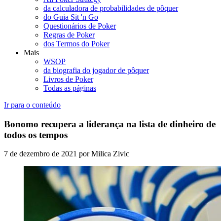
da calculadora de probabilidades de pôquer
do Guia Sit 'n Go
Questionários de Poker
Regras de Poker
dos Termos do Poker
Mais
WSOP
da biografia do jogador de pôquer
Livros de Poker
Todas as páginas
Ir para o conteúdo
Bonomo recupera a liderança na lista de dinheiro de
todos os tempos
7 de dezembro de 2021
por
Milica Zivic