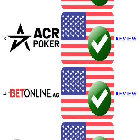
3
REVIEW
4
REVIEW