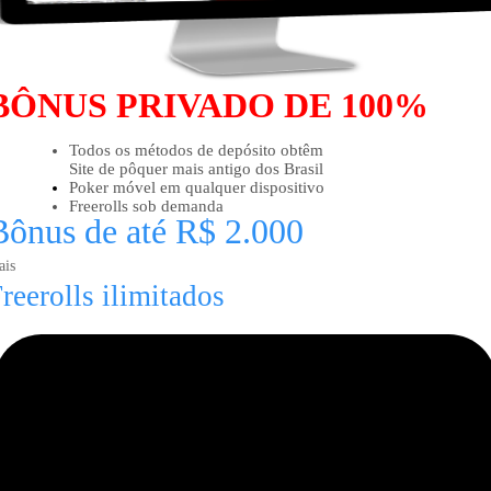
BÔNUS PRIVADO DE 100%
Todos os métodos de depósito obtêm
Site de pôquer mais antigo dos Brasil
Poker móvel em qualquer dispositivo
Freerolls sob demanda
Bônus de até R$ 2.000
ais
reerolls ilimitados