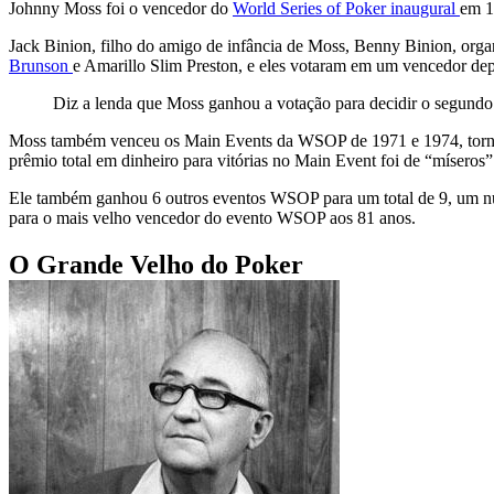
Johnny Moss foi o vencedor do
World Series of Poker inaugural
em 1
Jack Binion, filho do amigo de infância de Moss, Benny Binion, orga
Brunson
e Amarillo Slim Preston, e eles votaram em um vencedor dep
Diz a lenda que Moss ganhou a votação para decidir o segundo
Moss também venceu os Main Events da WSOP de 1971 e 1974, tornando
prêmio total em dinheiro para vitórias no Main Event foi de “míseros
Ele também ganhou 6 outros eventos WSOP para um total de 9, um núm
para o mais velho vencedor do evento WSOP aos 81 anos.
O Grande Velho do Poker