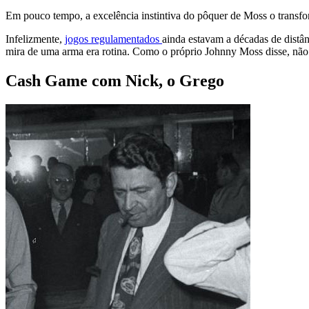
Em pouco tempo, a excelência instintiva do pôquer de Moss o transf
Infelizmente,
jogos regulamentados
ainda estavam a décadas de distân
mira de uma arma era rotina. Como o próprio Johnny Moss disse, não 
Cash Game com Nick, o Grego