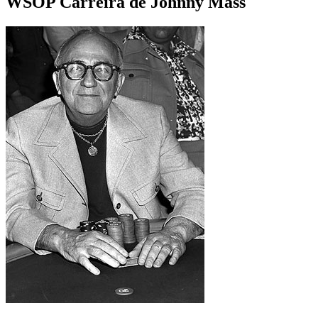
WSOP Carreira de Johnny Mass