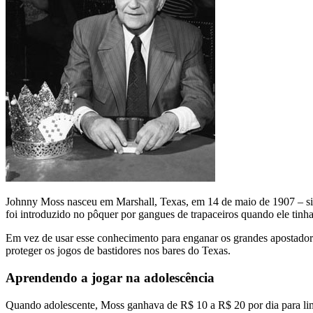
Johnny Moss nasceu em Marshall, Texas, em 14 de maio de 1907 – sim,
foi introduzido no pôquer por gangues de trapaceiros quando ele tinh
Em vez de usar esse conhecimento para enganar os grandes apostadore
proteger os jogos de bastidores nos bares do Texas.
Aprendendo a jogar na adolescência
Quando adolescente, Moss ganhava de R$ 10 a R$ 20 por dia para limp