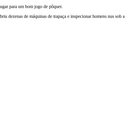
lugar para um bom jogo de pôquer.
cobriu dezenas de máquinas de trapaça e inspecionar homens nus sob a