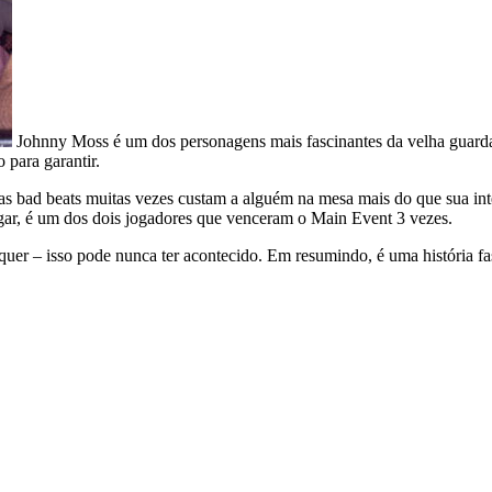
Johnny Moss é um dos personagens mais fascinantes da velha guarda 
 para garantir.
s bad beats muitas vezes custam a alguém na mesa mais do que sua int
gar, é um dos dois jogadores que venceram o Main Event 3 vezes.
er – isso pode nunca ter acontecido. Em resumindo, é uma história fas