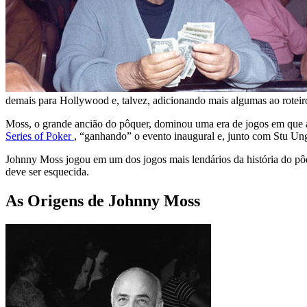
demais para Hollywood e, talvez, adicionando mais algumas ao roteiro
Moss, o grande ancião do pôquer, dominou uma era de jogos em que a
Series of Poker
, “ganhando” o evento inaugural e, junto com Stu Un
Johnny Moss jogou em um dos jogos mais lendários da história do pôqu
deve ser esquecida.
As Origens de Johnny Moss