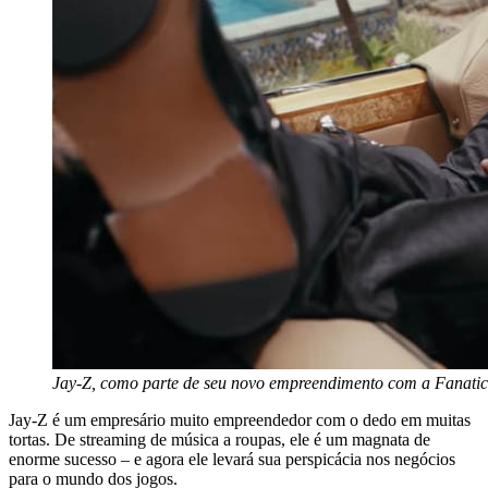
Jay-Z, como parte de seu novo empreendimento com a Fanatics,
Jay-Z é um empresário muito empreendedor com o dedo em muitas
tortas. De streaming de música a roupas, ele é um magnata de
enorme sucesso – e agora ele levará sua perspicácia nos negócios
para o mundo dos jogos.