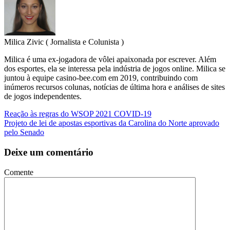
Milica Zivic
(
Jornalista e Colunista
)
Milica é uma ex-jogadora de vôlei apaixonada por escrever. Além
dos esportes, ela se interessa pela indústria de jogos online. Milica se
juntou à equipe casino-bee.com em 2019, contribuindo com
inúmeros recursos colunas, notícias de última hora e análises de sites
de jogos independentes.
Reação às regras do WSOP 2021 COVID-19
Projeto de lei de apostas esportivas da Carolina do Norte aprovado
pelo Senado
Deixe um comentário
Comente