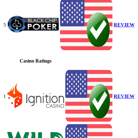
5
REVIEW
Casino Ratings
1
REVIEW