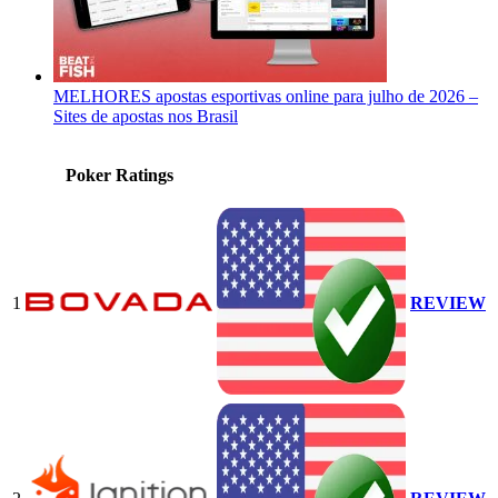
MELHORES apostas esportivas online para julho de 2026 –
Sites de apostas nos Brasil
Poker Ratings
1
REVIEW