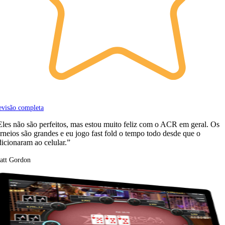
evisão completa
Eles não são perfeitos, mas estou muito feliz com o ACR em geral. Os
orneios são grandes e eu jogo fast fold o tempo todo desde que o
dicionaram ao celular.”
att Gordon