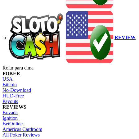
5
REVIEW
Rolar para cima
POKER
USA
Bitcoin
No-Download
HUD-Free
Payouts
REVIEWS
Bovada
Ignition
BetOnline
Americas Cardroom
All Poker Reviews