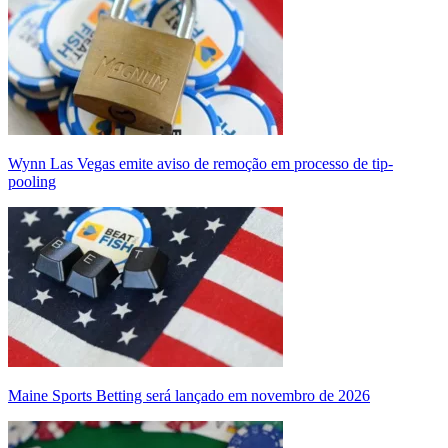
Wynn Las Vegas emite aviso de remoção em processo de tip-
pooling
Maine Sports Betting será lançado em novembro de 2026