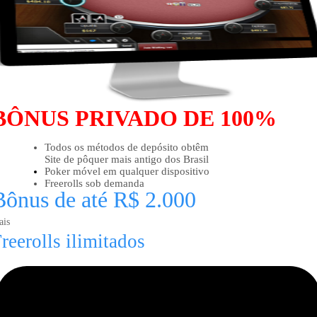
BÔNUS PRIVADO DE 100%
Todos os métodos de depósito obtêm
Site de pôquer mais antigo dos Brasil
Poker móvel em qualquer dispositivo
Freerolls sob demanda
Bônus de até R$ 2.000
ais
reerolls ilimitados