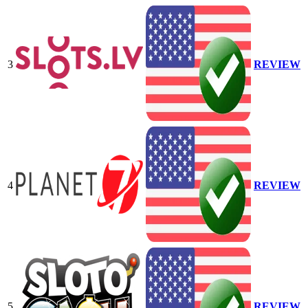
3
REVIEW
4
REVIEW
5
REVIEW