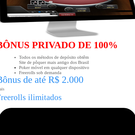
BÔNUS PRIVADO DE 100%
Todos os métodos de depósito obtêm
Site de pôquer mais antigo dos Brasil
Poker móvel em qualquer dispositivo
Freerolls sob demanda
Bônus de até R$ 2.000
ais
reerolls ilimitados