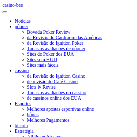
casino-bee
Notícias
pôquer
Bovada Poker Review
da Revisão do Cardroom das Américas
da Revisão do Ignition Poker
Todas as avaliações de pôquer
Sites de Poker dos EUA
Sites sem HUD
Sites mais fáceis
cassino
da Revisão do Ignition Casino
de revisão do Café Casino
Slots.lv Revise
Todas as avaliações do cassino
de cassinos online dos EUA
Esportes
Melhores apostas esportivas online
bônus
Melhores Pagamentos
bitcoin
Estratégia
All Poker Strategy