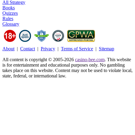
All Strategy
Books
Quizzes
Rules
Glossary
About
|
Contact
|
Privacy
|
Terms of Service
|
Sitemap
All content is copyright © 2005-2026
casino-bee.com
. This website
is for entertainment and educational purposes only. No gambling
takes place on this website. Content may not be used to violate local,
state, federal, or international law.