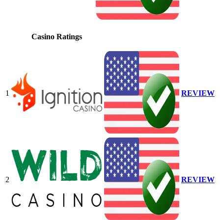
Casino Ratings
1
REVIEW
2
REVIEW