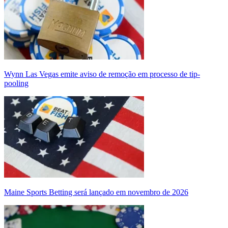
Wynn Las Vegas emite aviso de remoção em processo de tip-
pooling
Maine Sports Betting será lançado em novembro de 2026