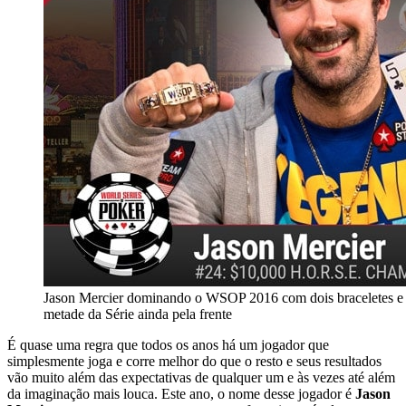
Jason Mercier dominando o WSOP 2016 com dois braceletes e
metade da Série ainda pela frente
É quase uma regra que todos os anos há um jogador que
simplesmente joga e corre melhor do que o resto e seus resultados
vão muito além das expectativas de qualquer um e às vezes até além
da imaginação mais louca. Este ano, o nome desse jogador é
Jason