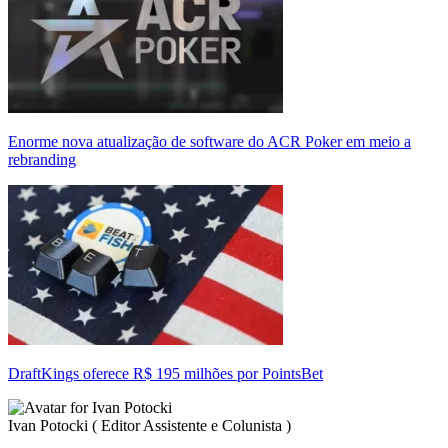
Enorme nova atualização de software do ACR Poker em meio a
rebranding
DraftKings oferece R$ 195 milhões por PointsBet
Ivan Potocki
(
Editor Assistente e Colunista
)