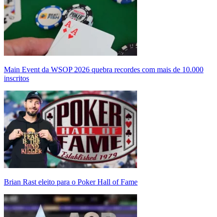
Main Event da WSOP 2026 quebra recordes com mais de 10.000
inscritos
Brian Rast eleito para o Poker Hall of Fame