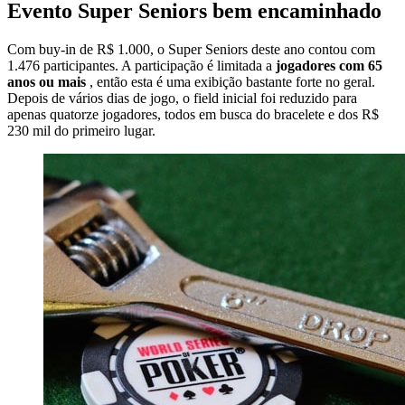
Evento Super Seniors bem encaminhado
Com buy-in de R$ 1.000, o Super Seniors deste ano contou com
1.476 participantes. A participação é limitada a
jogadores com 65
anos ou mais
, então esta é uma exibição bastante forte no geral.
Depois de vários dias de jogo, o field inicial foi reduzido para
apenas quatorze jogadores, todos em busca do bracelete e dos R$
230 mil do primeiro lugar.