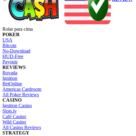
Rolar para cima
POKER
USA
Bitcoin
No-Download
HUD-Free
Payouts
REVIEWS
Bovada
Ignition
BetOnline
Americas Cardroom
All Poker Reviews
CASINO
Ignition Casino
Slots.lv
Café Casino
Wild Casino
All Casino Reviews
STRATEGY