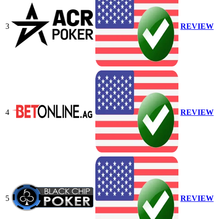
3
REVIEW
4
REVIEW
5
REVIEW