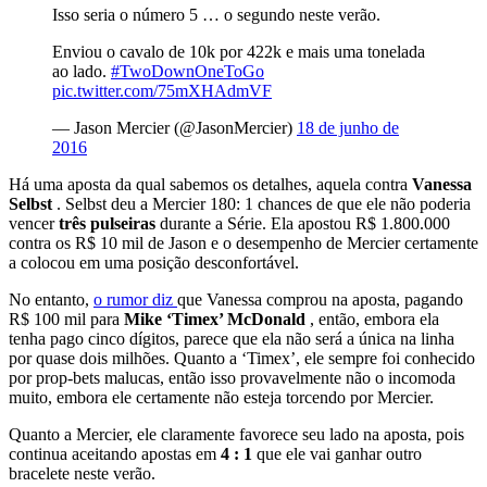
Isso seria o número 5 … o segundo neste verão.
Enviou o cavalo de 10k por 422k e mais uma tonelada
ao lado.
#TwoDownOneToGo
pic.twitter.com/75mXHAdmVF
— Jason Mercier (@JasonMercier)
18 de junho de
2016
Há uma aposta da qual sabemos os detalhes, aquela contra
Vanessa
Selbst
. Selbst deu a Mercier 180: 1 chances de que ele não poderia
vencer
três pulseiras
durante a Série. Ela apostou R$ 1.800.000
contra os R$ 10 mil de Jason e o desempenho de Mercier certamente
a colocou em uma posição desconfortável.
No entanto,
o rumor diz
que Vanessa comprou na aposta, pagando
R$ 100 mil para
Mike ‘Timex’ McDonald
, então, embora ela
tenha pago cinco dígitos, parece que ela não será a única na linha
por quase dois milhões. Quanto a ‘Timex’, ele sempre foi conhecido
por prop-bets malucas, então isso provavelmente não o incomoda
muito, embora ele certamente não esteja torcendo por Mercier.
Quanto a Mercier, ele claramente favorece seu lado na aposta, pois
continua aceitando apostas em
4 : 1
que ele vai ganhar outro
bracelete neste verão.