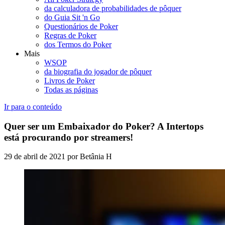
da calculadora de probabilidades de pôquer
do Guia Sit 'n Go
Questionários de Poker
Regras de Poker
dos Termos do Poker
Mais
WSOP
da biografia do jogador de pôquer
Livros de Poker
Todas as páginas
Ir para o conteúdo
Quer ser um Embaixador do Poker? A Intertops
está procurando por streamers!
29 de abril de 2021
por
Betânia H