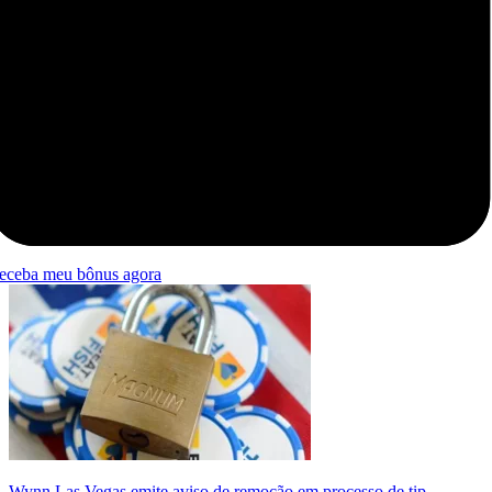
eceba meu bônus agora
Wynn Las Vegas emite aviso de remoção em processo de tip-