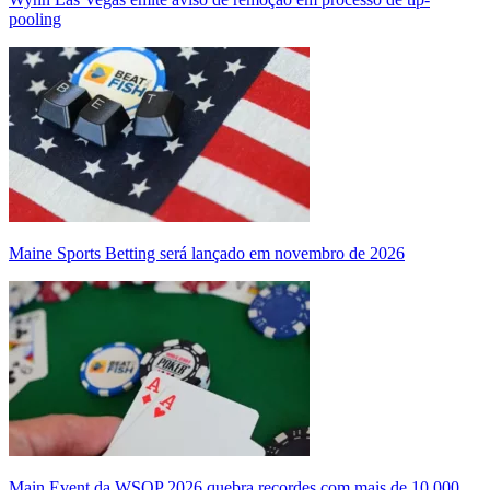
pooling
Maine Sports Betting será lançado em novembro de 2026
Main Event da WSOP 2026 quebra recordes com mais de 10.000