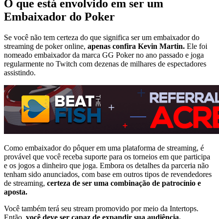
O que está envolvido em ser um
Embaixador do Poker
Se você não tem certeza do que significa ser um embaixador do
streaming de poker online,
apenas confira Kevin Martin.
Ele foi
nomeado embaixador da marca GG Poker no ano passado e joga
regularmente no Twitch com dezenas de milhares de espectadores
assistindo.
Como embaixador do pôquer em uma plataforma de streaming, é
provável que você receba suporte para os torneios em que participa
e os jogos a dinheiro que joga. Embora os detalhes da parceria não
tenham sido anunciados, com base em outros tipos de revendedores
de streaming,
certeza de ser uma combinação de patrocínio e
aposta.
Você também terá seu stream promovido por meio da Intertops.
Então,
você deve ser capaz de expandir sua audiência.