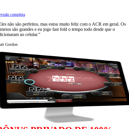
evisão completa
Eles não são perfeitos, mas estou muito feliz com o ACR em geral. Os
orneios são grandes e eu jogo fast fold o tempo todo desde que o
dicionaram ao celular.”
att Gordon