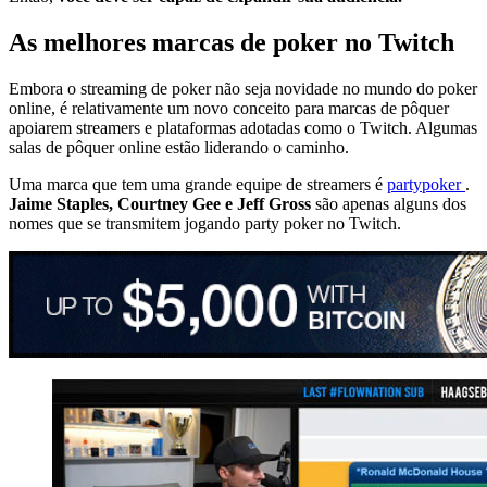
As melhores marcas de poker no Twitch
Embora o streaming de poker não seja novidade no mundo do poker
online, é relativamente um novo conceito para marcas de pôquer
apoiarem streamers e plataformas adotadas como o Twitch. Algumas
salas de pôquer online estão liderando o caminho.
Uma marca que tem uma grande equipe de streamers é
partypoker
.
Jaime Staples, Courtney Gee e Jeff Gross
são apenas alguns dos
nomes que se transmitem jogando party poker no Twitch.