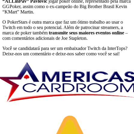
“ALLinPav” Pavlovic
jogar poker online, representado pela marca
GGPoker, assim como o ex-campeão do Big Brother Brasil Kevin
“KMart” Martin.
O PokerStars é outra marca que faz um ótimo trabalho ao usar o
Twitch em todo o seu potencial. Além de patrocinar streamers, a
marca de poker também
transmite seus maiores eventos online
–
com comentários adicionais de Joe Stapleton.
Você se candidatará para ser um embaixador Twitch da InterTops?
Deixe-nos um comentário e deixe-nos saber como você se sai!