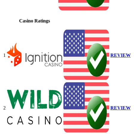
Casino Ratings
1
REVIEW
2
REVIEW