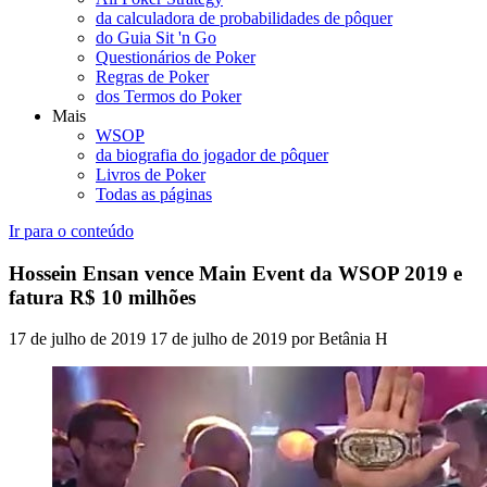
da calculadora de probabilidades de pôquer
do Guia Sit 'n Go
Questionários de Poker
Regras de Poker
dos Termos do Poker
Mais
WSOP
da biografia do jogador de pôquer
Livros de Poker
Todas as páginas
Ir para o conteúdo
Hossein Ensan vence Main Event da WSOP 2019 e
fatura R$ 10 milhões
17 de julho de 2019
17 de julho de 2019
por
Betânia H