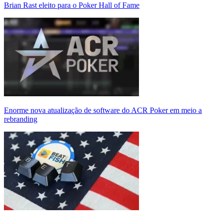
Brian Rast eleito para o Poker Hall of Fame
Enorme nova atualização de software do ACR Poker em meio a
rebranding