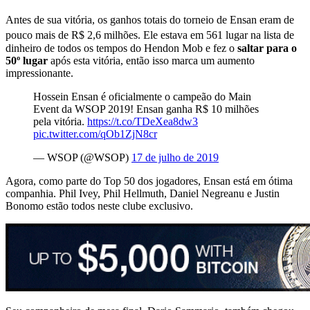
Antes de sua vitória, os ganhos totais do torneio de Ensan eram de
pouco mais de R$ 2,6 milhões. Ele estava em 561
lugar na lista de
dinheiro de todos os tempos do Hendon Mob e fez o
saltar para o
50º lugar
após esta vitória, então isso marca um aumento
impressionante.
Hossein Ensan é oficialmente o campeão do Main
Event da WSOP 2019! Ensan ganha R$ 10 milhões
pela vitória.
https://t.co/TDeXea8dw3
pic.twitter.com/qOb1ZjN8cr
— WSOP (@WSOP)
17 de julho de 2019
Agora, como parte do Top 50 dos jogadores, Ensan está em ótima
companhia. Phil Ivey, Phil Hellmuth, Daniel Negreanu e Justin
Bonomo estão todos neste clube exclusivo.