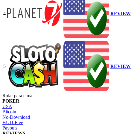
4
REVIEW
5
REVIEW
Rolar para cima
POKER
USA
Bitcoin
No-Download
HUD-Free
Payouts
REVIEWS