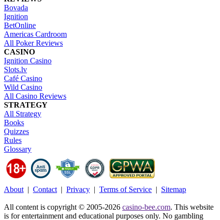
Bovada
Ignition
BetOnline
Americas Cardroom
All Poker Reviews
CASINO
Ignition Casino
Slots.lv
Café Casino
Wild Casino
All Casino Reviews
STRATEGY
All Strategy
Books
Quizzes
Rules
Glossary
About
|
Contact
|
Privacy
|
Terms of Service
|
Sitemap
All content is copyright © 2005-2026
casino-bee.com
. This website
is for entertainment and educational purposes only. No gambling