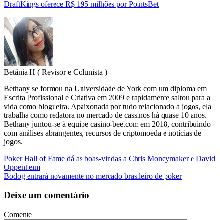
DraftKings oferece R$ 195 milhões por PointsBet
Betânia H
(
Revisor e Colunista
)
Bethany se formou na Universidade de York com um diploma em
Escrita Profissional e Criativa em 2009 e rapidamente saltou para a
vida como blogueira. Apaixonada por tudo relacionado a jogos, ela
trabalha como redatora no mercado de cassinos há quase 10 anos.
Bethany juntou-se à equipe casino-bee.com em 2018, contribuindo
com análises abrangentes, recursos de criptomoeda e notícias de
jogos.
Poker Hall of Fame dá as boas-vindas a Chris Moneymaker e David
Oppenheim
Bodog entrará novamente no mercado brasileiro de poker
Deixe um comentário
Comente