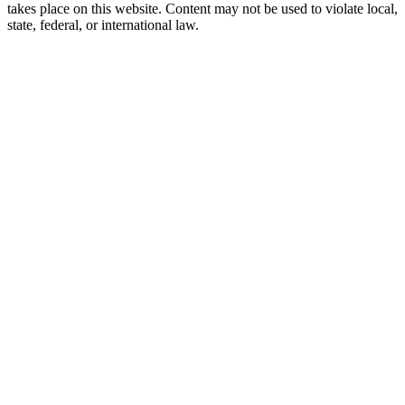
takes place on this website. Content may not be used to violate local,
state, federal, or international law.