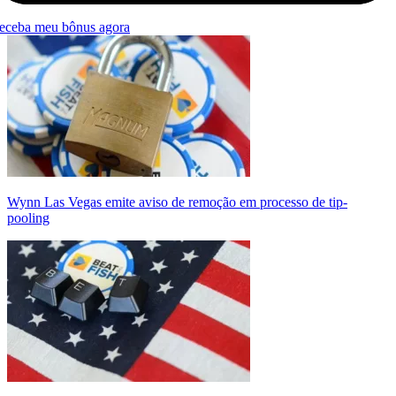
eceba meu bônus agora
Wynn Las Vegas emite aviso de remoção em processo de tip-
pooling