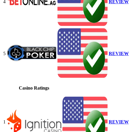
4
REVIEW
5
REVIEW
Casino Ratings
1
REVIEW