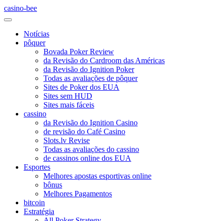
casino-bee
Notícias
pôquer
Bovada Poker Review
da Revisão do Cardroom das Américas
da Revisão do Ignition Poker
Todas as avaliações de pôquer
Sites de Poker dos EUA
Sites sem HUD
Sites mais fáceis
cassino
da Revisão do Ignition Casino
de revisão do Café Casino
Slots.lv Revise
Todas as avaliações do cassino
de cassinos online dos EUA
Esportes
Melhores apostas esportivas online
bônus
Melhores Pagamentos
bitcoin
Estratégia
All Poker Strategy