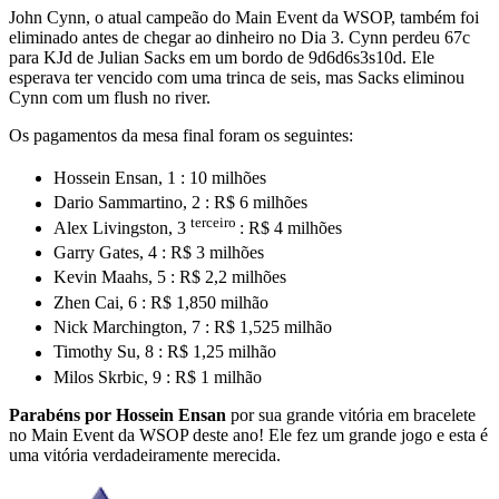
John Cynn, o atual campeão do Main Event da WSOP, também foi
eliminado antes de chegar ao dinheiro no Dia 3. Cynn perdeu 67c
para KJd de Julian Sacks em um bordo de 9d6d6s3s10d. Ele
esperava ter vencido com uma trinca de seis, mas Sacks eliminou
Cynn com um flush no river.
Os pagamentos da mesa final foram os seguintes:
Hossein Ensan, 1
: 10 milhões
Dario Sammartino, 2
: R$ 6 milhões
terceiro
Alex Livingston, 3
: R$ 4 milhões
Garry Gates, 4
: R$ 3 milhões
Kevin Maahs, 5
: R$ 2,2 milhões
Zhen Cai, 6
: R$ 1,850 milhão
Nick Marchington, 7
: R$ 1,525 milhão
Timothy Su, 8
: R$ 1,25 milhão
Milos Skrbic, 9
: R$ 1 milhão
Parabéns por Hossein Ensan
por sua grande vitória em bracelete
no Main Event da WSOP deste ano! Ele fez um grande jogo e esta é
uma vitória verdadeiramente merecida.