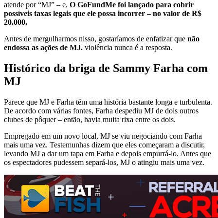
atende por “MJ” – e,
O GoFundMe foi lançado para cobrir
possíveis taxas legais que ele possa incorrer – no valor de R$
20.000.
Antes de mergulharmos nisso, gostaríamos de enfatizar que
não
endossa as ações de MJ.
violência nunca é a resposta.
Histórico da briga de Sammy Farha com
MJ
Parece que MJ e Farha têm uma história bastante longa e turbulenta.
De acordo com várias fontes, Farha despediu MJ de dois outros
clubes de pôquer – então, havia muita rixa entre os dois.
Empregado em um novo local, MJ se viu negociando com Farha
mais uma vez. Testemunhas dizem que eles começaram a discutir,
levando MJ a dar um tapa em Farha e depois empurrá-lo. Antes que
os espectadores pudessem separá-los, MJ o atingiu mais uma vez.