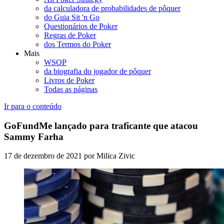
da calculadora de probabilidades de pôquer
do Guia Sit 'n Go
Questionários de Poker
Regras de Poker
dos Termos do Poker
Mais
WSOP
da biografia do jogador de pôquer
Livros de Poker
Todas as páginas
Ir para o conteúdo
GoFundMe lançado para traficante que atacou
Sammy Farha
17 de dezembro de 2021
por
Milica Zivic