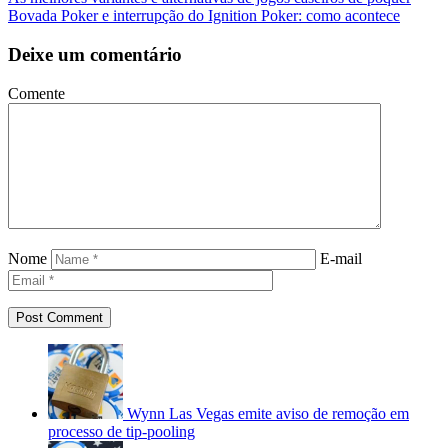
Bovada Poker e interrupção do Ignition Poker: como acontece
Deixe um comentário
Comente
Nome
E-mail
Wynn Las Vegas emite aviso de remoção em
processo de tip-pooling