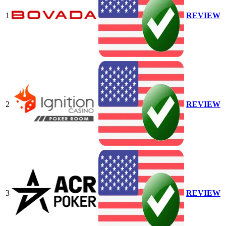
1
REVIEW
2
REVIEW
3
REVIEW