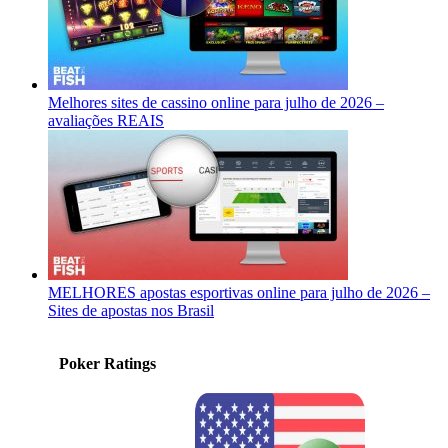
Melhores sites de cassino online para julho de 2026 –
avaliações REAIS
MELHORES apostas esportivas online para julho de 2026 –
Sites de apostas nos Brasil
Poker Ratings