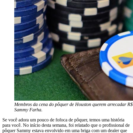
Membros da cena do pôquer de Houston querem arrecadar R$ 2
Sammy Farha.
Se você adora um pouco de fofoca de pôquer, temos uma história
para você. No início desta semana, foi relatado que o profissional de
pôquer Sammy estava envolvido em uma briga com um dealer que