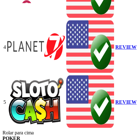
4
REVIEW
5
REVIEW
Rolar para cima
POKER