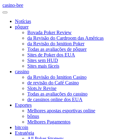
casino-bee
Notícias
pôquer
Bovada Poker Review
da Revisão do Cardroom das Américas
da Revisão do Ignition Poker
Todas as avaliações de pôquer
Sites de Poker dos EUA
Sites sem HUD
Sites mais fáceis
cassino
da Revisão do Ignition Casino
de revisão do Café Casino
Slots.lv Revise
Todas as avaliações do cassino
de cassinos online dos EUA
Esportes
Melhores apostas esportivas online
bônus
Melhores Pagamentos
bitcoin
Estratégia
All Poker Strategy