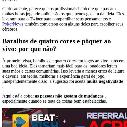
Curiosamente, parece que os profissionais hardcore que passam
muitas horas jogando online são os que menos gostam da ideia. Eles
levaram para o Twitter para compartilhar seus pensamentos e
PokerNews
também conversou com alguns deles para escolher seus
cérebros.
Baralhos de quatro cores e pôquer ao
vivo: por que não?
À primeira vista, baralhos de quatro cores em jogos ao vivo parecem
uma boa ideia. Eles tornariam mais fácil para os jogadores lerem
suas mãos e cartas comunitárias. Isso levaria a menos erros de leitura
e deveria, em teoria, melhorar a experiência geral de jogo.
Independentemente disso, a sugestão foi aceita
muita negatividade
.
Aqui está a coisa:
as pessoas não gostam de mudanças
,
especialmente quando se trata de coisas bem estabelecidas.