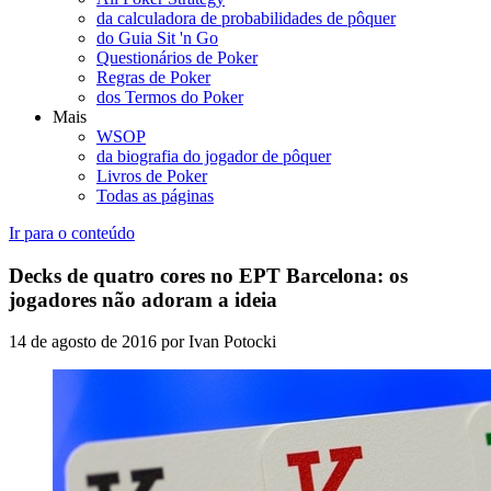
da calculadora de probabilidades de pôquer
do Guia Sit 'n Go
Questionários de Poker
Regras de Poker
dos Termos do Poker
Mais
WSOP
da biografia do jogador de pôquer
Livros de Poker
Todas as páginas
Ir para o conteúdo
Decks de quatro cores no EPT Barcelona: os
jogadores não adoram a ideia
14 de agosto de 2016
por
Ivan Potocki