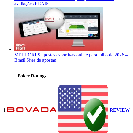
avaliações REAIS
MELHORES apostas esportivas online para julho de 2026 –
Brasil Sites de apostas
Poker Ratings
1
REVIEW