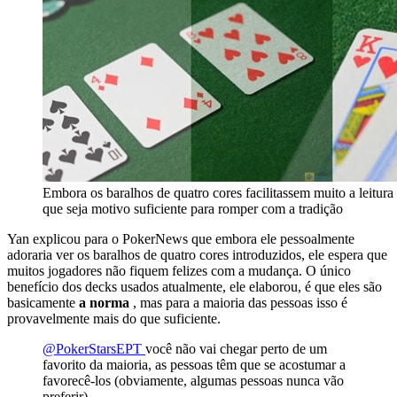
Embora os baralhos de quatro cores facilitassem muito a leitura
que seja motivo suficiente para romper com a tradição
Yan explicou para o PokerNews que embora ele pessoalmente
adoraria ver os baralhos de quatro cores introduzidos, ele espera que
muitos jogadores não fiquem felizes com a mudança. O único
benefício dos decks usados ​​atualmente, ele elaborou, é que eles são
basicamente
a norma
, mas para a maioria das pessoas isso é
provavelmente mais do que suficiente.
@PokerStarsEPT
você não vai chegar perto de um
favorito da maioria, as pessoas têm que se acostumar a
favorecê-los (obviamente, algumas pessoas nunca vão
preferir)