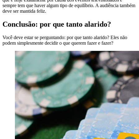
sempre tem que haver algum tipo de equilíbrio. A audiência também
deve ser mantida feliz.
Conclusão: por que tanto alarido?
Você deve estar se perguntando: por que tanto alarido? Eles não
podem simplesmente decidir o que querem fazer e fazer?