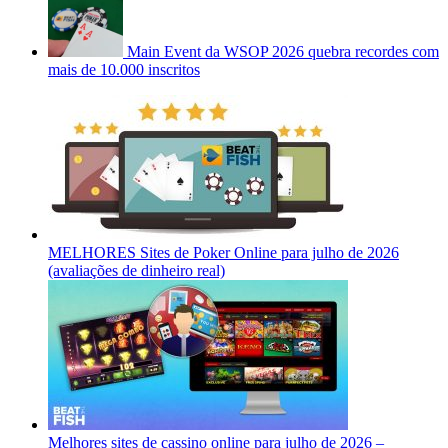
Main Event da WSOP 2026 quebra recordes com
mais de 10.000 inscritos
MELHORES Sites de Poker Online para julho de 2026
(avaliações de dinheiro real)
Melhores sites de cassino online para julho de 2026 –