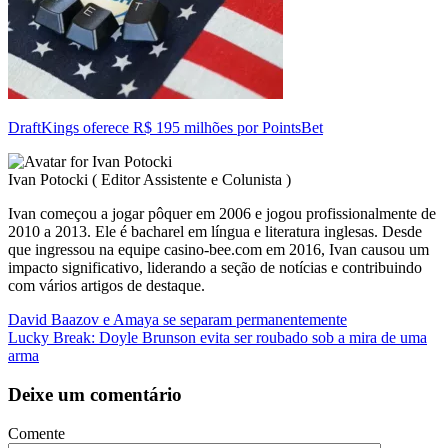
DraftKings oferece R$ 195 milhões por PointsBet
Ivan Potocki
(
Editor Assistente e Colunista
)
Ivan começou a jogar pôquer em 2006 e jogou profissionalmente de
2010 a 2013. Ele é bacharel em língua e literatura inglesas. Desde
que ingressou na equipe casino-bee.com em 2016, Ivan causou um
impacto significativo, liderando a seção de notícias e contribuindo
com vários artigos de destaque.
David Baazov e Amaya se separam permanentemente
Lucky Break: Doyle Brunson evita ser roubado sob a mira de uma
arma
Deixe um comentário
Comente