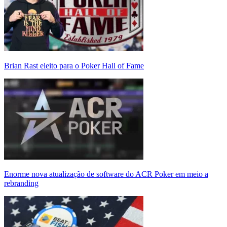
Brian Rast eleito para o Poker Hall of Fame
Enorme nova atualização de software do ACR Poker em meio a
rebranding