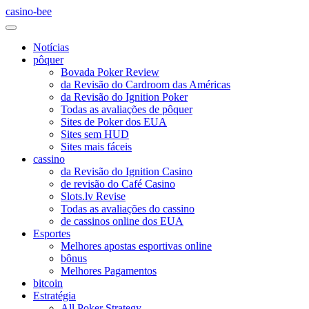
casino-bee
Notícias
pôquer
Bovada Poker Review
da Revisão do Cardroom das Américas
da Revisão do Ignition Poker
Todas as avaliações de pôquer
Sites de Poker dos EUA
Sites sem HUD
Sites mais fáceis
cassino
da Revisão do Ignition Casino
de revisão do Café Casino
Slots.lv Revise
Todas as avaliações do cassino
de cassinos online dos EUA
Esportes
Melhores apostas esportivas online
bônus
Melhores Pagamentos
bitcoin
Estratégia
All Poker Strategy