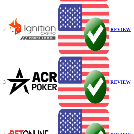
2
REVIEW
3
REVIEW