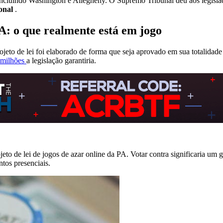
incluindo Washington e Allegheny. O Supremo Tribunal deu aos legislad
ional
.
PA: o que realmente está em jogo
jeto de lei foi elaborado de forma que seja aprovado em sua totalidad
 milhões
a legislação garantiria.
ojeto de lei de jogos de azar online da PA. Votar contra significaria u
tos presenciais.