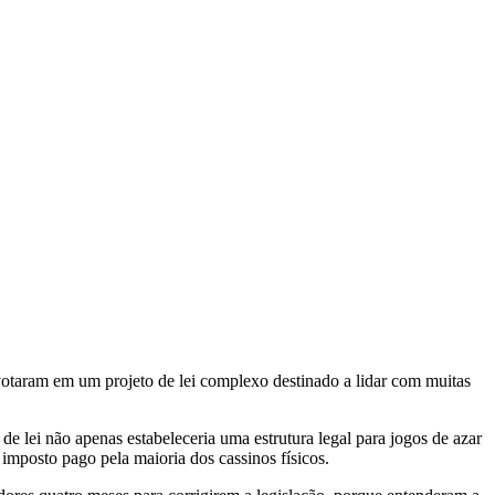
otaram em um projeto de lei complexo destinado a lidar com muitas
e lei não apenas estabeleceria uma estrutura legal para jogos de azar
 imposto pago pela maioria dos cassinos físicos.