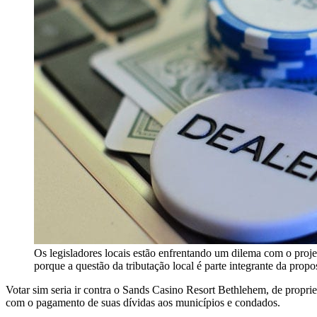
Os legisladores locais estão enfrentando um dilema com o proje
porque a questão da tributação local é parte integrante da propo
Votar sim seria ir contra o Sands Casino Resort Bethlehem, de propr
com o pagamento de suas dívidas aos municípios e condados.