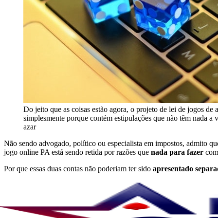
Do jeito que as coisas estão agora, o projeto de lei de jogos de
simplesmente porque contém estipulações que não têm nada a v
azar
Não sendo advogado, político ou especialista em impostos, admito que 
jogo online PA está sendo retida por razões que
nada para fazer
com 
Por que essas duas contas não poderiam ter sido
apresentado separ