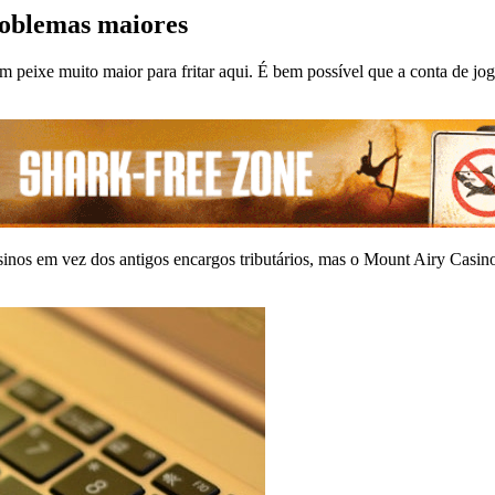
roblemas maiores
m peixe muito maior para fritar aqui. É bem possível que a conta de j
sinos em vez dos antigos encargos tributários, mas o Mount Airy Casi