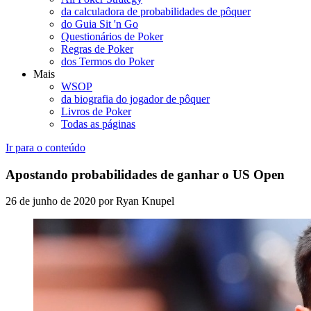
da calculadora de probabilidades de pôquer
do Guia Sit 'n Go
Questionários de Poker
Regras de Poker
dos Termos do Poker
Mais
WSOP
da biografia do jogador de pôquer
Livros de Poker
Todas as páginas
Ir para o conteúdo
Apostando probabilidades de ganhar o US Open
26 de junho de 2020
por
Ryan Knupel