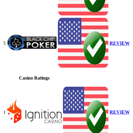
5
REVIEW
Casino Ratings
1
REVIEW