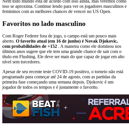
Nem todo mundo está de acordo com isso ainda, mas veremos como
isso se aproxima. Continue lendo para ver os jogadores masculinos e
femininos com as melhores chances de vencer no US Open.
Favoritos no lado masculino
Com Roger Federer fora de jogo, o campo está um pouco mais
aberto.
O favorito atual (em 16 de junho) é Novak Djokovic,
com probabilidades de +152
. A maneira como ele dominou nos
últimos anos sugere que ele tem uma grande chance de sair com o
título em Flushing. Ele deve ser mais do que capaz de jogar em alto
nível sem torcedores.
Apesar de seu recente teste COVID-19 positivo, o torneio não está
programado para começar até 24 de agosto, com as partidas da
primeira fase começando uma semana depois. Djokovic é um
jogador de todos os tempos e é justamente o favorito.