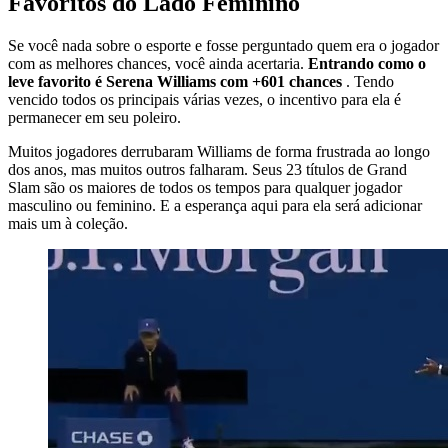
Favoritos do Lado Feminino
Se você nada sobre o esporte e fosse perguntado quem era o jogador
com as melhores chances, você ainda acertaria.
Entrando como o
leve favorito é Serena Williams com +601 chances
. Tendo
vencido todos os principais várias vezes, o incentivo para ela é
permanecer em seu poleiro.
Muitos jogadores derrubaram Williams de forma frustrada ao longo
dos anos, mas muitos outros falharam. Seus 23 títulos de Grand
Slam são os maiores de todos os tempos para qualquer jogador
masculino ou feminino. E a esperança aqui para ela será adicionar
mais um à coleção.