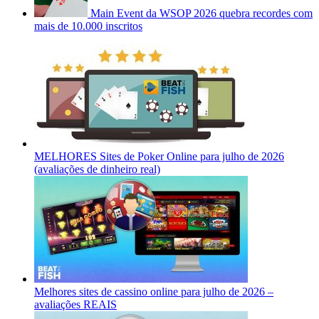
Main Event da WSOP 2026 quebra recordes com
mais de 10.000 inscritos
MELHORES Sites de Poker Online para julho de 2026
(avaliações de dinheiro real)
Melhores sites de cassino online para julho de 2026 –
avaliações REAIS