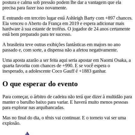
postura e calma sob pressão podem lhe dar a vantagem que ela
precisa para fazer isso novamente.
E entrando em terceiro lugar está Ashleigh Barty com +897 chances.
Ela venceu o Aberto da França em 2019 e espera adicionar mais
hardware à sua estante de troféus. O jogador de 24 anos certamente
está bem preparado para ter sucesso.
A brasileira teve outras exibições fantásticas em majors no ano
passado e, com sorte, a dispensa não a afetou negativamente.
Uma aposta azarão a ser feita aqui seria apostar em Naomi Osaka, a
quarta favorita com chances de +990. E se você espera o
inesperado, a adolescente Coco Gauff é +1883 ganhar.
O que esperar do evento
Para começar, o árbitro de cadeira não terá que dizer à multidão para
manter o barulho baixo para variar. E haverá muito menos pessoas
para explorar nas arquibancadas.
Mas no final do dia, o tênis vai continuar. E o torneio vai ser uma
explosão.