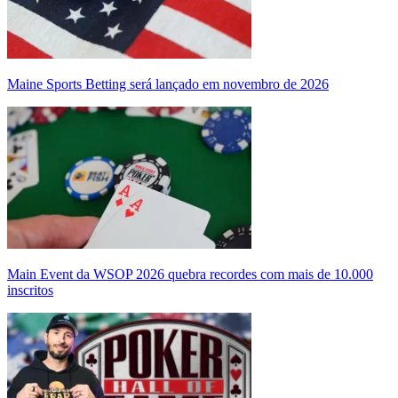
Maine Sports Betting será lançado em novembro de 2026
Main Event da WSOP 2026 quebra recordes com mais de 10.000
inscritos