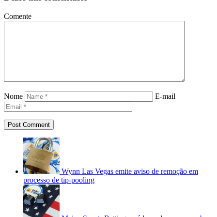
Comente
Nome
E-mail
Wynn Las Vegas emite aviso de remoção em
processo de tip-pooling