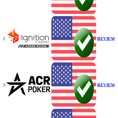
2
REVIEW
3
REVIEW