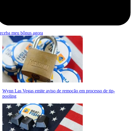
eceba meu bônus agora
Wynn Las Vegas emite aviso de remoção em processo de tip-
pooling