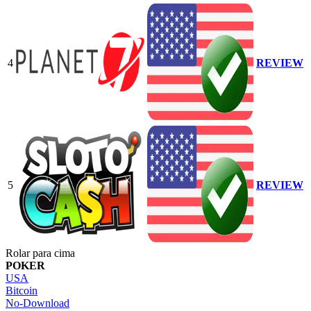
4
REVIEW
5
REVIEW
Rolar para cima
POKER
USA
Bitcoin
No-Download