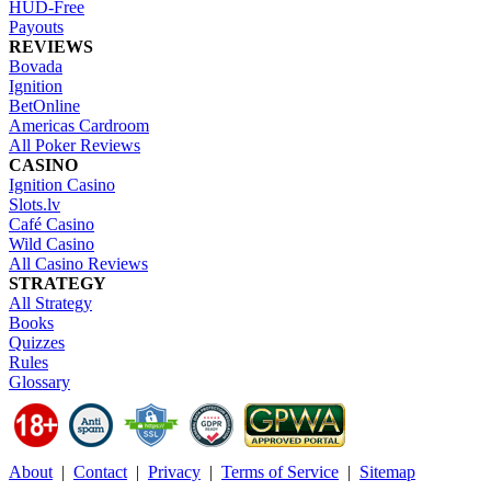
HUD-Free
Payouts
REVIEWS
Bovada
Ignition
BetOnline
Americas Cardroom
All Poker Reviews
CASINO
Ignition Casino
Slots.lv
Café Casino
Wild Casino
All Casino Reviews
STRATEGY
All Strategy
Books
Quizzes
Rules
Glossary
About
|
Contact
|
Privacy
|
Terms of Service
|
Sitemap