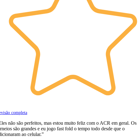
evisão completa
Eles não são perfeitos, mas estou muito feliz com o ACR em geral. Os
orneios são grandes e eu jogo fast fold o tempo todo desde que o
dicionaram ao celular.”