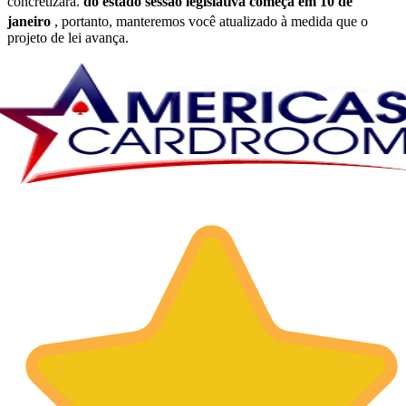
concretizará.
do estado sessão legislativa começa em 10 de
janeiro
, portanto, manteremos você atualizado à medida que o
projeto de lei avança.