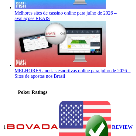
Melhores sites de cassino online para julho de 2026 –
avaliações REAIS
MELHORES apostas esportivas online para julho de 2026 –
Sites de apostas nos Brasil
Poker Ratings
1
REVIEW