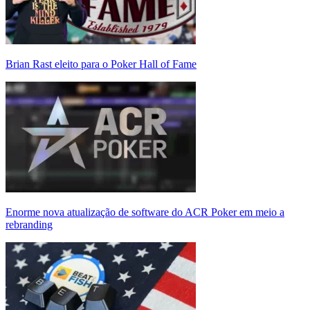
Brian Rast eleito para o Poker Hall of Fame
Enorme nova atualização de software do ACR Poker em meio a
rebranding