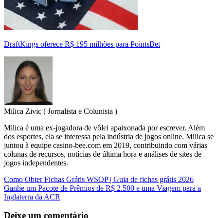
DraftKings oferece R$ 195 milhões para PointsBet
Milica Zivic
(
Jornalista e Colunista
)
Milica é uma ex-jogadora de vôlei apaixonada por escrever. Além
dos esportes, ela se interessa pela indústria de jogos online. Milica se
juntou à equipe casino-bee.com em 2019, contribuindo com várias
colunas de recursos, notícias de última hora e análises de sites de
jogos independentes.
Como Obter Fichas Grátis WSOP | Guia de fichas grátis 2026
Ganhe um Pacote de Prêmios de R$ 2.500 e uma Viagem para a
Inglaterra da ACR
Deixe um comentário