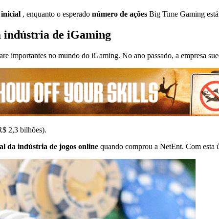
inicial
, enquanto o esperado
número de ações
Big Time Gaming está 
 indústria de iGaming
ftware importantes no mundo do iGaming. No ano passado, a empresa su
$ 2,3 bilhões).
bal da indústria de jogos online
quando comprou a NetEnt. Com esta úl