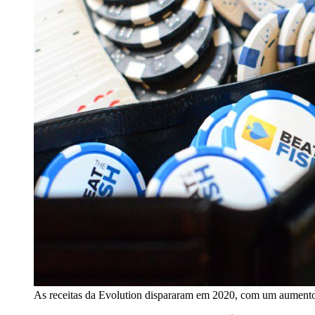
As receitas da Evolution dispararam em 2020, com um aumento 