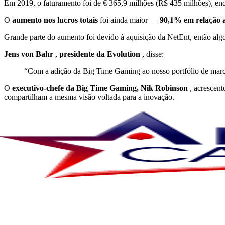
Em 2019, o faturamento foi de € 365,9 milhões (R$ 435 milhões), e
O
aumento nos lucros totais
foi ainda maior —
90,1% em relação 
Grande parte do aumento foi devido à aquisição da NetEnt, então a
Jens von Bahr
,
presidente da Evolution
, disse:
“Com a adição da Big Time Gaming ao nosso portfólio de marcas
O
executivo-chefe da Big Time Gaming, Nik Robinson
, acrescen
compartilham a mesma visão voltada para a inovação.