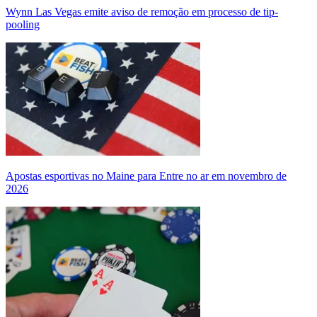
Wynn Las Vegas emite aviso de remoção em processo de tip-
pooling
Apostas esportivas no Maine para Entre no ar em novembro de
2026