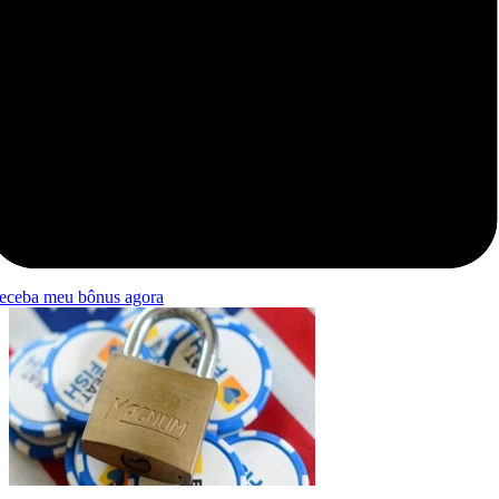
eceba meu bônus agora