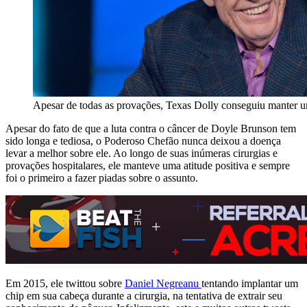
Apesar de todas as provações, Texas Dolly conseguiu manter um
Apesar do fato de que a luta contra o câncer de Doyle Brunson tem
sido longa e tediosa, o Poderoso Chefão nunca deixou a doença
levar a melhor sobre ele. Ao longo de suas inúmeras cirurgias e
provações hospitalares, ele manteve uma atitude positiva e sempre
foi o primeiro a fazer piadas sobre o assunto.
Em 2015, ele twittou sobre
Daniel Negreanu
tentando implantar um
chip em sua cabeça durante a cirurgia, na tentativa de extrair seu