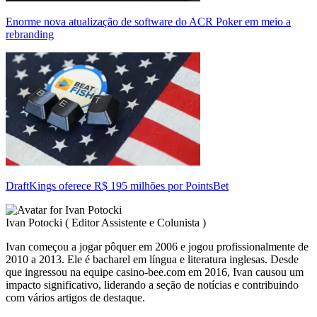
Enorme nova atualização de software do ACR Poker em meio a
rebranding
DraftKings oferece R$ 195 milhões por PointsBet
Ivan Potocki
(
Editor Assistente e Colunista
)
Ivan começou a jogar pôquer em 2006 e jogou profissionalmente de
2010 a 2013. Ele é bacharel em língua e literatura inglesas. Desde
que ingressou na equipe casino-bee.com em 2016, Ivan causou um
impacto significativo, liderando a seção de notícias e contribuindo
com vários artigos de destaque.