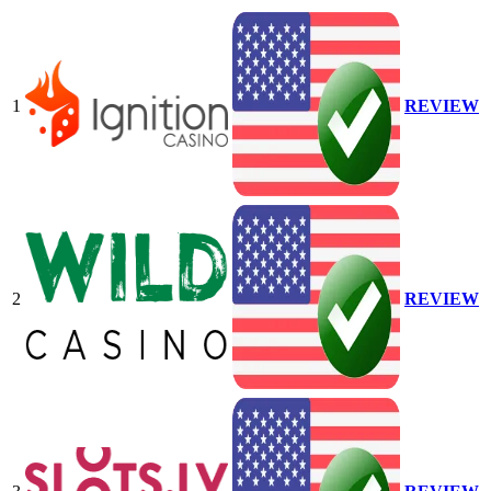
1
REVIEW
2
REVIEW