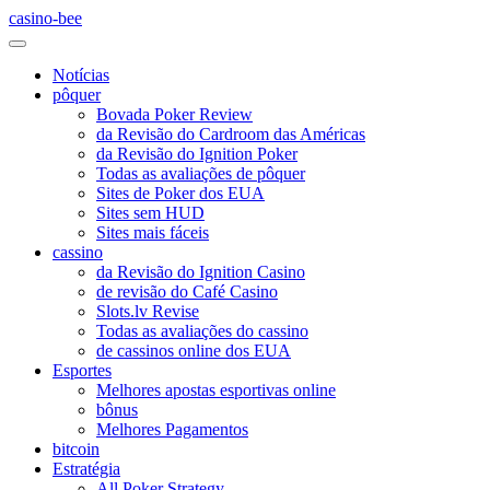
casino-bee
Notícias
pôquer
Bovada Poker Review
da Revisão do Cardroom das Américas
da Revisão do Ignition Poker
Todas as avaliações de pôquer
Sites de Poker dos EUA
Sites sem HUD
Sites mais fáceis
cassino
da Revisão do Ignition Casino
de revisão do Café Casino
Slots.lv Revise
Todas as avaliações do cassino
de cassinos online dos EUA
Esportes
Melhores apostas esportivas online
bônus
Melhores Pagamentos
bitcoin
Estratégia
All Poker Strategy