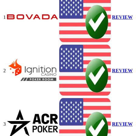
1
REVIEW
2
REVIEW
3
REVIEW