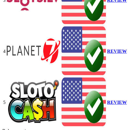
3
REVIEW
4
REVIEW
5
REVIEW