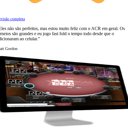
evisão completa
Eles não são perfeitos, mas estou muito feliz com o ACR em geral. Os
orneios são grandes e eu jogo fast fold o tempo todo desde que o
dicionaram ao celular.”
att Gordon