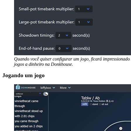
Quando você quiser configurar um jogo, ficará impressionado 
jogos a dinheiro na Donkhouse.
Jogando um jogo