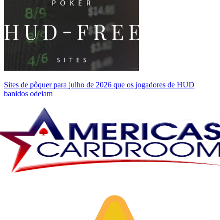
Sites de pôquer para julho de 2026 que os jogadores de HUD
banidos odeiam