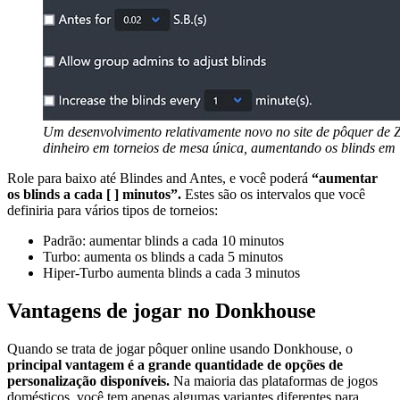
Um desenvolvimento relativamente novo no site de pôquer de 
dinheiro em torneios de mesa única, aumentando os blinds em i
Role para baixo até Blindes and Antes, e você poderá
“aumentar
os blinds a cada [ ] minutos”.
Estes são os intervalos que você
definiria para vários tipos de torneios:
Padrão: aumentar blinds a cada 10 minutos
Turbo: aumenta os blinds a cada 5 minutos
Hiper-Turbo aumenta blinds a cada 3 minutos
Vantagens de jogar no Donkhouse
Quando se trata de jogar pôquer online usando Donkhouse, o
principal vantagem é a grande quantidade de opções de
personalização disponíveis.
Na maioria das plataformas de jogos
domésticos, você tem apenas algumas variantes diferentes para