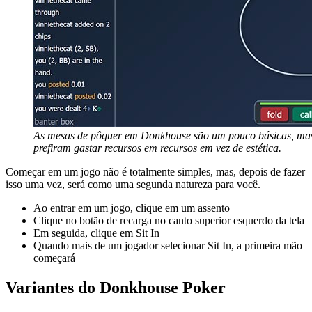
As mesas de pôquer em Donkhouse são um pouco básicas, mas
prefiram gastar recursos em recursos em vez de estética.
Começar em um jogo não é totalmente simples, mas, depois de fazer
isso uma vez, será como uma segunda natureza para você.
Ao entrar em um jogo, clique em um assento
Clique no botão de recarga no canto superior esquerdo da tela
Em seguida, clique em Sit In
Quando mais de um jogador selecionar Sit In, a primeira mão
começará
Variantes do Donkhouse Poker