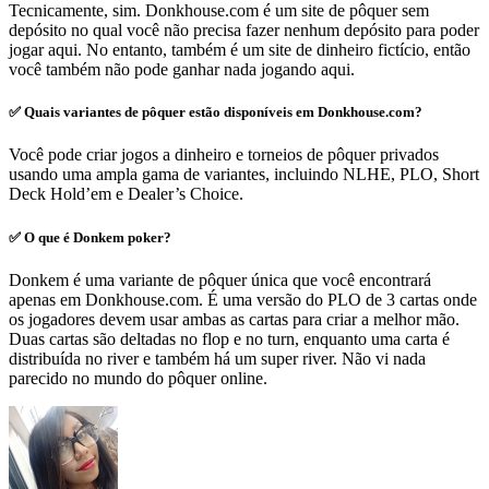
Tecnicamente, sim. Donkhouse.com é um site de pôquer sem
depósito no qual você não precisa fazer nenhum depósito para poder
jogar aqui. No entanto, também é um site de dinheiro fictício, então
você também não pode ganhar nada jogando aqui.
✅ Quais variantes de pôquer estão disponíveis em Donkhouse.com?
Você pode criar jogos a dinheiro e torneios de pôquer privados
usando uma ampla gama de variantes, incluindo NLHE, PLO, Short
Deck Hold’em e Dealer’s Choice.
✅ O que é Donkem poker?
Donkem é uma variante de pôquer única que você encontrará
apenas em Donkhouse.com. É uma versão do PLO de 3 cartas onde
os jogadores devem usar ambas as cartas para criar a melhor mão.
Duas cartas são deltadas no flop e no turn, enquanto uma carta é
distribuída no river e também há um super river. Não vi nada
parecido no mundo do pôquer online.