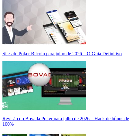
Sites de Poker Bitcoin para julho de 2026 – O Guia Definitivo
Revisão do Bovada Poker para julho de 2026 – Hack de bônus de
100%