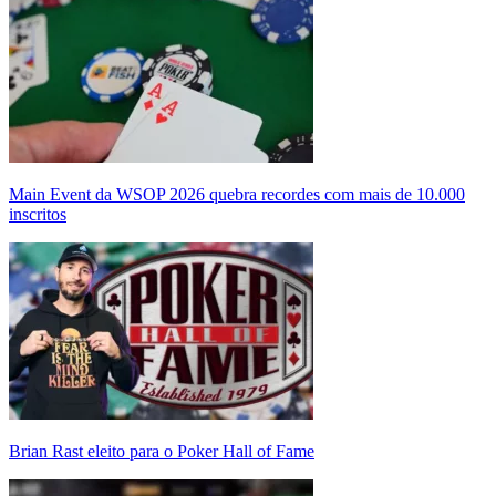
Main Event da WSOP 2026 quebra recordes com mais de 10.000
inscritos
Brian Rast eleito para o Poker Hall of Fame