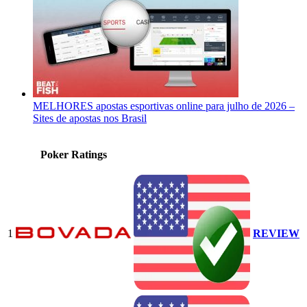
MELHORES apostas esportivas online para julho de 2026 –
Sites de apostas nos Brasil
Poker Ratings
1
REVIEW