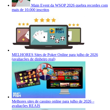
Main Event da WSOP 2026 quebra recordes com
mais de 10.000 inscritos
MELHORES Sites de Poker Online para julho de 2026
(avaliações de dinheiro real)
Melhores sites de cassino online para julho de 2026 –
avaliações REAIS