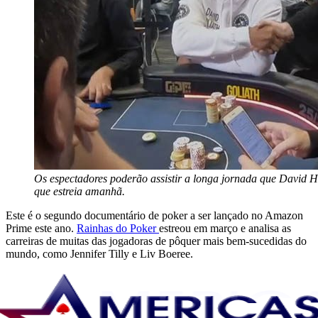
Os espectadores poderão assistir a longa jornada que David
que estreia amanhã.
Este é o segundo documentário de poker a ser lançado no Amazon
Prime este ano.
Rainhas do Poker
estreou em março e analisa as
carreiras de muitas das jogadoras de pôquer mais bem-sucedidas do
mundo, como Jennifer Tilly e Liv Boeree.