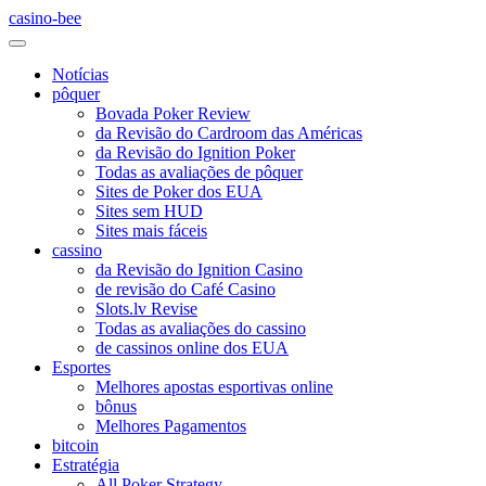
casino-bee
Notícias
pôquer
Bovada Poker Review
da Revisão do Cardroom das Américas
da Revisão do Ignition Poker
Todas as avaliações de pôquer
Sites de Poker dos EUA
Sites sem HUD
Sites mais fáceis
cassino
da Revisão do Ignition Casino
de revisão do Café Casino
Slots.lv Revise
Todas as avaliações do cassino
de cassinos online dos EUA
Esportes
Melhores apostas esportivas online
bônus
Melhores Pagamentos
bitcoin
Estratégia
All Poker Strategy