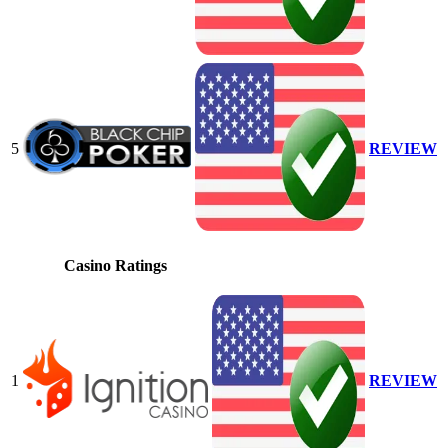
5
REVIEW
Casino Ratings
1
REVIEW