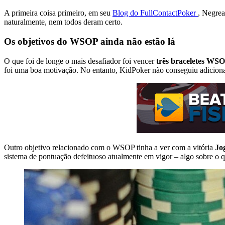
A primeira coisa primeiro, em seu
Blog do FullContactPoker
, Negrea
naturalmente, nem todos deram certo.
Os objetivos do WSOP ainda não estão lá
O que foi de longe o mais desafiador foi vencer
três braceletes WS
foi uma boa motivação. No entanto, KidPoker não conseguiu adiciona
Outro objetivo relacionado com o WSOP tinha a ver com a vitória
Jo
sistema de pontuação defeituoso atualmente em vigor – algo sobre o q