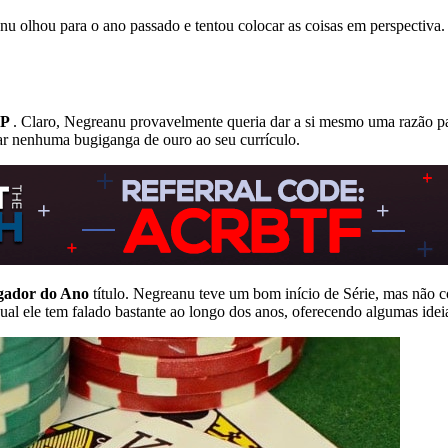
nu olhou para o ano passado e tentou colocar as coisas em perspectiv
OP
. Claro, Negreanu provavelmente queria dar a si mesmo uma razão pa
r nenhuma bugiganga de ouro ao seu currículo.
gador do Ano
título. Negreanu teve um bom início de Série, mas não 
ual ele tem falado bastante ao longo dos anos, oferecendo algumas idei