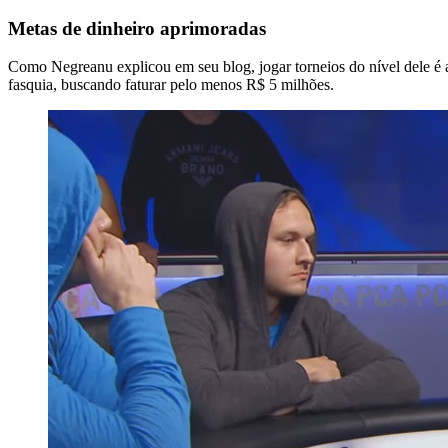
Metas de dinheiro aprimoradas
Como Negreanu explicou em seu blog, jogar torneios do nível dele é a
fasquia, buscando faturar pelo menos R$ 5 milhões.