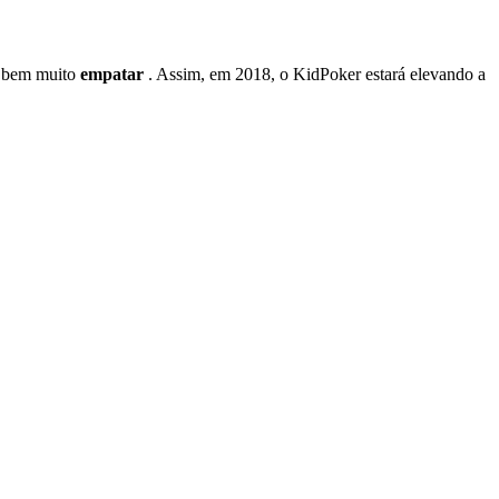
ar bem muito
empatar
. Assim, em 2018, o KidPoker estará elevando a