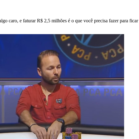
lgo caro, e faturar R$ 2,5 milhões é o que você precisa fazer para fic