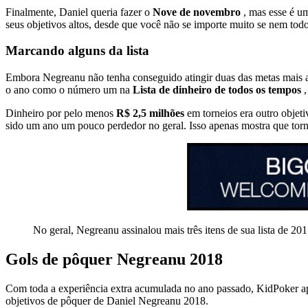
Finalmente, Daniel queria fazer o
Nove de novembro
, mas esse é u
seus objetivos altos, desde que você não se importe muito se nem todo
Marcando alguns da lista
Embora Negreanu não tenha conseguido atingir duas das metas mais am
o ano como o número um na
Lista de dinheiro de todos os tempos
Dinheiro por pelo menos
R$ 2,5 milhões
em torneios era outro objet
sido um ano um pouco perdedor no geral. Isso apenas mostra que torn
No geral, Negreanu assinalou mais três itens de sua lista de 20
Gols de pôquer Negreanu 2018
Com toda a experiência extra acumulada no ano passado, KidPoker ap
objetivos de pôquer de Daniel Negreanu 2018.