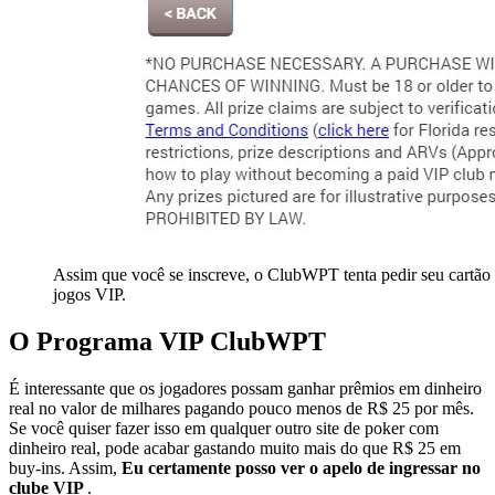
Assim que você se inscreve, o ClubWPT tenta pedir seu cartão d
jogos VIP.
O Programa VIP ClubWPT
É interessante que os jogadores possam ganhar prêmios em dinheiro
real no valor de milhares pagando pouco menos de R$ 25 por mês.
Se você quiser fazer isso em qualquer outro site de poker com
dinheiro real, pode acabar gastando muito mais do que R$ 25 em
buy-ins. Assim,
Eu certamente posso ver o apelo de ingressar no
clube VIP
.