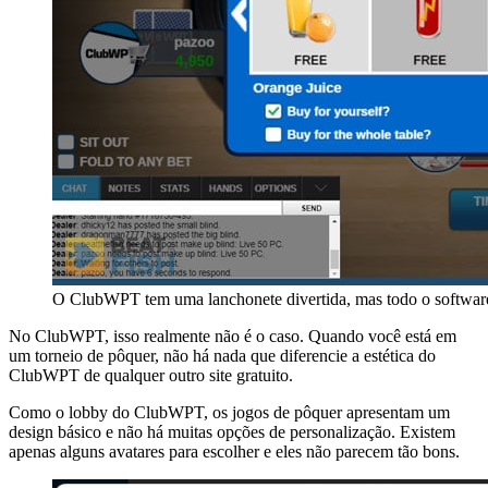
O ClubWPT tem uma lanchonete divertida, mas todo o software
No ClubWPT, isso realmente não é o caso. Quando você está em
um torneio de pôquer, não há nada que diferencie a estética do
ClubWPT de qualquer outro site gratuito.
Como o lobby do ClubWPT, os jogos de pôquer apresentam um
design básico e não há muitas opções de personalização. Existem
apenas alguns avatares para escolher e eles não parecem tão bons.