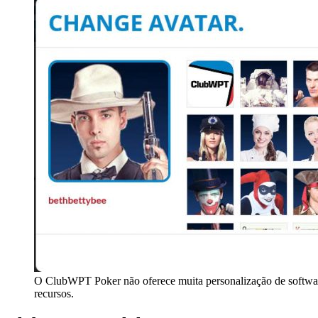
O ClubWPT Poker não oferece muita personalização de softwar
recursos.