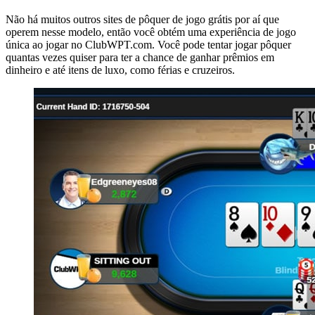
Não há muitos outros sites de pôquer de jogo grátis por aí que
operem nesse modelo, então você obtém uma experiência de jogo
única ao jogar no ClubWPT.com. Você pode tentar jogar pôquer
quantas vezes quiser para ter a chance de ganhar prêmios em
dinheiro e até itens de luxo, como férias e cruzeiros.