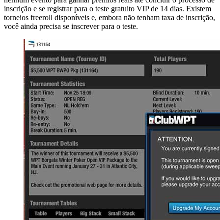
inscrição e se registrar para o teste gratuito VIP de 14 dias. Existem
torneios freeroll disponíveis e, embora não tenham taxa de inscrição,
você ainda precisa se inscrever para o teste.