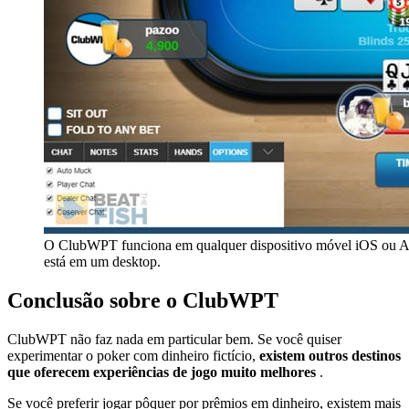
O ClubWPT funciona em qualquer dispositivo móvel iOS ou An
está em um desktop.
Conclusão sobre o ClubWPT
ClubWPT não faz nada em particular bem. Se você quiser
experimentar o poker com dinheiro fictício,
existem outros destinos
que oferecem experiências de jogo muito melhores
.
Se você preferir jogar pôquer por prêmios em dinheiro, existem mais