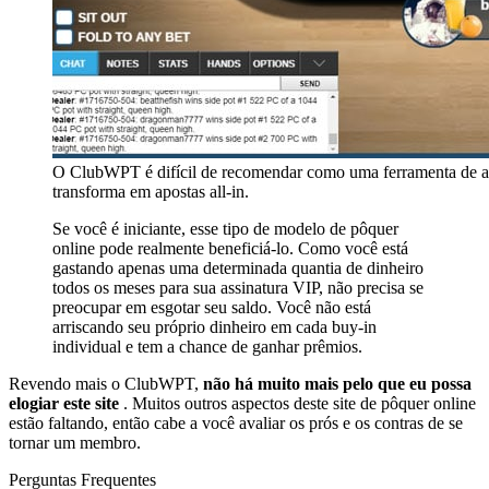
O ClubWPT é difícil de recomendar como uma ferramenta de a
transforma em apostas all-in.
Se você é iniciante, esse tipo de modelo de pôquer
online pode realmente beneficiá-lo. Como você está
gastando apenas uma determinada quantia de dinheiro
todos os meses para sua assinatura VIP, não precisa se
preocupar em esgotar seu saldo. Você não está
arriscando seu próprio dinheiro em cada buy-in
individual e tem a chance de ganhar prêmios.
Revendo mais o ClubWPT,
não há muito mais pelo que eu possa
elogiar este site
. Muitos outros aspectos deste site de pôquer online
estão faltando, então cabe a você avaliar os prós e os contras de se
tornar um membro.
Perguntas Frequentes