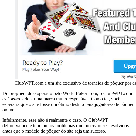
ClubWPT.com é um site exclusivo de torneios de pôquer por as
De propriedade e operado pelo World Poker Tour, o ClubWPT.com
está associado a uma marca muito respeitável. Como tal, você
esperaria que o site fosse um ótimo destino para jogadores de pôquer
online.
Infelizmente, esse não é realmente o caso. O ClubWPT
definitivamente tem muitos problemas que precisam ser resolvidos
antes que o modelo de pôquer do site seja um sucesso.