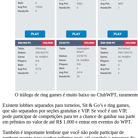
O tráfego de ring games é muito baixo no ClubWPT, raramente 
Existem lobbies separados para torneios, Sit & Go’s e ring games,
que são separados por seções gratuitas e VIP. Se você é um VIP,
pode participar de competições para ter a chance de ganhar sua parte
em prêmios no valor de até R$ 1.000 e entrar em eventos do WPT.
Também é importante lembrar que você não pode participar de
nenhum evento para ganhar prêmios reais até concluir o processo de