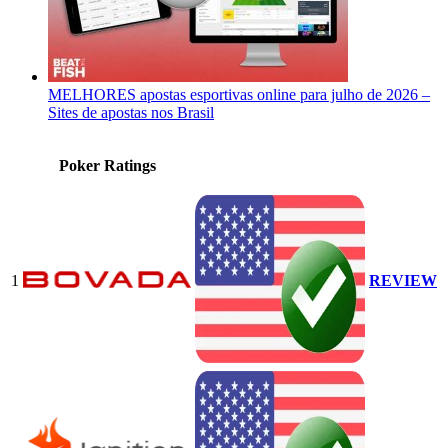
MELHORES apostas esportivas online para julho de 2026 –
Sites de apostas nos Brasil
Poker Ratings
1
REVIEW