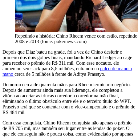
Repetindo a história: Chino Rheem vence com estilo, repetind
2008 e 2013 (fonte: pokernews.com)
Depois que Diaz bateu na grade, foi a vez de Chino desferir o
primeiro dos dois golpes finais, mandando Richard Ledger ao cage
para receber o prêmio de R$ 311 mil. Com esse nocaute, ele
aumentou seu stack para 8,6 milhões, entrando na
palco de mano a
mano
cerca de 5 milhões à frente de Aditya Prasetyo.
Demorou cerca de quarenta mãos para Rheem terminar o negócio.
Depois de aumentar ainda mais sua liderança, ele completou a
vitória ao acertar as trincas corredor a corredor na mão final,
eliminando o último obstáculo entre ele e o terceiro título do WPT.
Prasetyo terá que se contentar com o vice-campeonato e o prêmio de
R$ 484 mil.
Com essa conquista, Chino Rheem conquista não apenas o prêmio
de R$ 705 mil, mas também seu lugar entre as lendas do poker. O
que ele conseguiu não é pouca coisa, como evidenciado por apenas