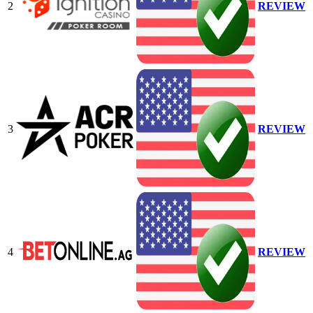
2
REVIEW
3
REVIEW
4
REVIEW