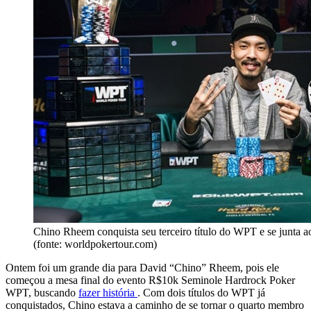
Chino Rheem conquista seu terceiro título do WPT e se junta ao
(fonte: worldpokertour.com)
Ontem foi um grande dia para David “Chino” Rheem, pois ele
começou a mesa final do evento R$10k Seminole Hardrock Poker
WPT, buscando
fazer história
. Com dois títulos do WPT já
conquistados, Chino estava a caminho de se tornar o quarto membro