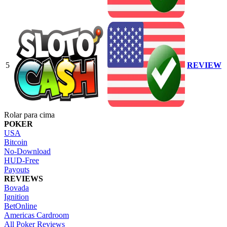
5
REVIEW
Rolar para cima
POKER
USA
Bitcoin
No-Download
HUD-Free
Payouts
REVIEWS
Bovada
Ignition
BetOnline
Americas Cardroom
All Poker Reviews