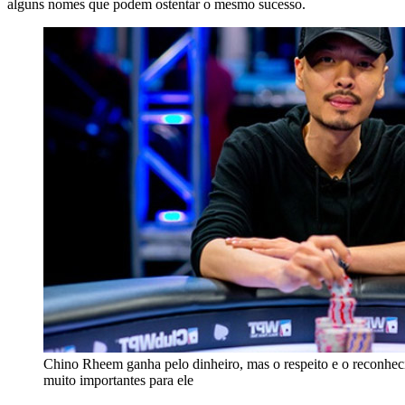
alguns nomes que podem ostentar o mesmo sucesso.
Chino Rheem ganha pelo dinheiro, mas o respeito e o reconhe
muito importantes para ele