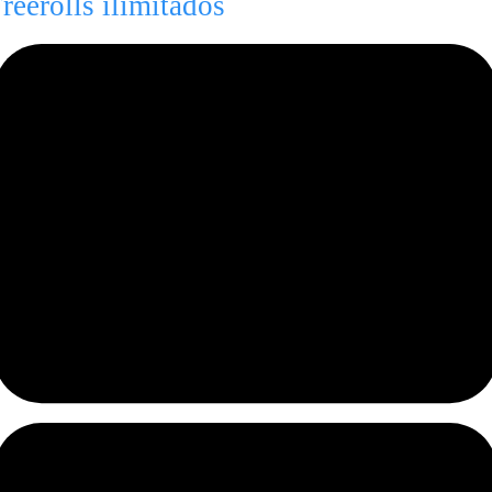
reerolls ilimitados