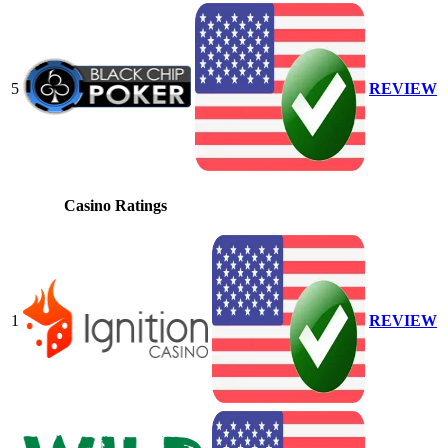
5
REVIEW
Casino Ratings
1
REVIEW