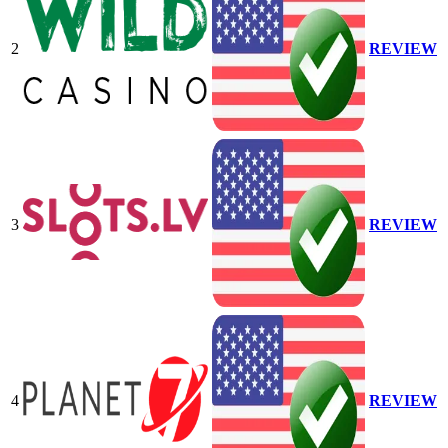
2
REVIEW
3
REVIEW
4
REVIEW