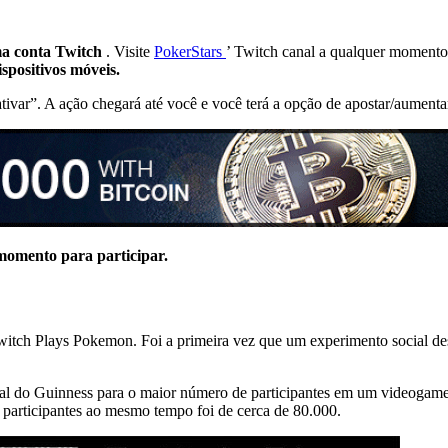
ma conta Twitch
. Visite
PokerStars
’ Twitch canal a qualquer momento 
ispositivos móveis.
tivar”. A ação chegará até você e você terá a opção de apostar/aumentar,
momento para participar.
Twitch Plays Pokemon. Foi a primeira vez que um experimento social de
l do Guinness para o maior número de participantes em um videogame o
 participantes ao mesmo tempo foi de cerca de 80.000.