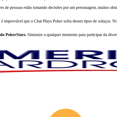
ares de pessoas estão tomando decisões por um personagem, muitos obs
é improvável que o Chat Plays Poker sofra desses tipos de soluços. No 
 do PokerStars.
Sintonize a qualquer momento para participar da divers