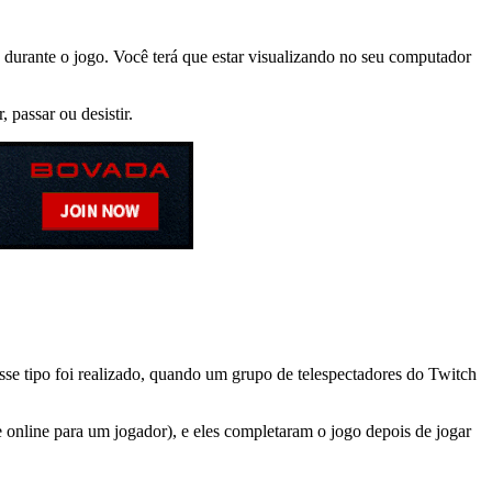
durante o jogo. Você terá que estar visualizando no seu computador
 passar ou desistir.
sse tipo foi realizado, quando um grupo de telespectadores do Twitch
nline para um jogador), e eles completaram o jogo depois de jogar