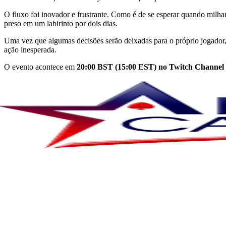
O fluxo foi inovador e frustrante. Como é de se esperar quando milh
preso em um labirinto por dois dias.
Uma vez que algumas decisões serão deixadas para o próprio jogador, 
ação inesperada.
O evento acontece em
20:00 BST (15:00 EST) no Twitch Channel