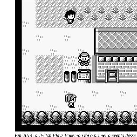
Em 2014, o Twitch Plays Pokemon foi o primeiro evento desse 