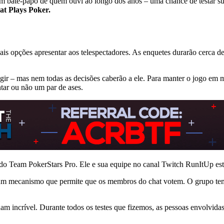
em bate-papo de quem ouvi ao longo dos anos – uma chance de testar s
at Plays Poker.
ais opções apresentar aos telespectadores. As enquetes durarão cerca 
agir – mas nem todas as decisões caberão a ele. Para manter o jogo em
tar ou não um par de ases.
o Team PokerStars Pro. Ele e sua equipe no canal Twitch RunItUp estã
 um mecanismo que permite que os membros do chat votem. O grupo tem
am incrível. Durante todos os testes que fizemos, as pessoas envolvidas