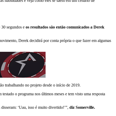
uas habilidades e veja como eles se saem em um cenário de
de 30 segundos e
os resultados são então comunicados a Derek
 movimento, Derek decidirá por conta própria o que fazer em algumas
o trabalhando no projeto desde o início de 2019.
 testado o programa nos últimos meses e tem visto uma resposta
 disseram: ‘Uau, isso é muito divertido!’”,
diz Somerville.