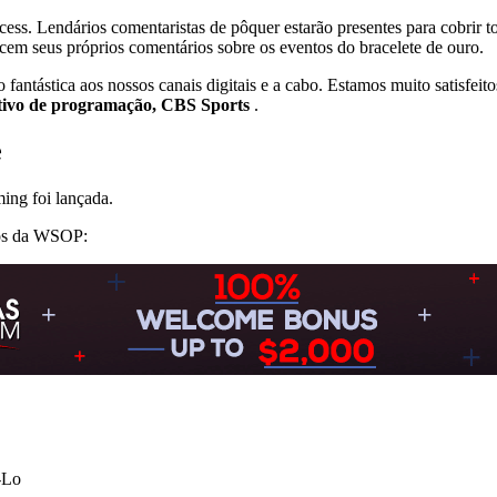
ess. Lendários comentaristas de pôquer estarão presentes para cobrir
em seus próprios comentários sobre os eventos do bracelete de ouro.
 fantástica aos nossos canais digitais e a cabo. Estamos muito satisfeit
utivo de programação, CBS Sports
.
e
ming foi lançada.
ivos da WSOP:
-Lo