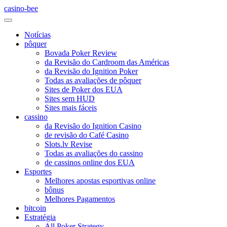
casino-bee
Notícias
pôquer
Bovada Poker Review
da Revisão do Cardroom das Américas
da Revisão do Ignition Poker
Todas as avaliações de pôquer
Sites de Poker dos EUA
Sites sem HUD
Sites mais fáceis
cassino
da Revisão do Ignition Casino
de revisão do Café Casino
Slots.lv Revise
Todas as avaliações do cassino
de cassinos online dos EUA
Esportes
Melhores apostas esportivas online
bônus
Melhores Pagamentos
bitcoin
Estratégia
All Poker Strategy