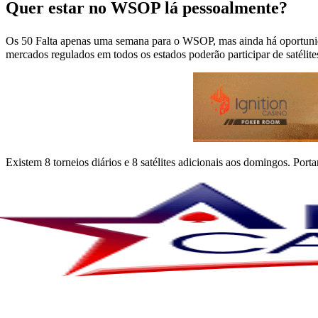
Quer estar no WSOP lá pessoalmente?
Os 50
Falta apenas uma semana para o WSOP, mas ainda há oportunid
mercados regulados em todos os estados poderão participar de satélites
Existem 8 torneios diários e 8 satélites adicionais aos domingos. P