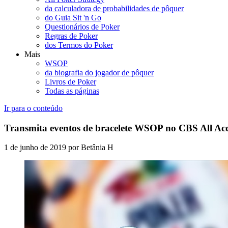
da calculadora de probabilidades de pôquer
do Guia Sit 'n Go
Questionários de Poker
Regras de Poker
dos Termos do Poker
Mais
WSOP
da biografia do jogador de pôquer
Livros de Poker
Todas as páginas
Ir para o conteúdo
Transmita eventos de bracelete WSOP no CBS All Acc
1 de junho de 2019
por
Betânia H