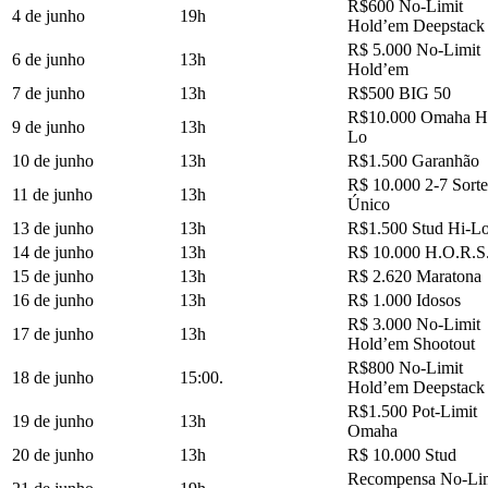
R$600 No-Limit
4 de junho
19h
Hold’em Deepstack
R$ 5.000 No-Limit
6 de junho
13h
Hold’em
7 de junho
13h
R$500 BIG 50
R$10.000 Omaha H
9 de junho
13h
Lo
10 de junho
13h
R$1.500 Garanhão
R$ 10.000 2-7 Sorte
11 de junho
13h
Único
13 de junho
13h
R$1.500 Stud Hi-L
14 de junho
13h
R$ 10.000 H.O.R.S
15 de junho
13h
R$ 2.620 Maratona
16 de junho
13h
R$ 1.000 Idosos
R$ 3.000 No-Limit
17 de junho
13h
Hold’em Shootout
R$800 No-Limit
18 de junho
15:00.
Hold’em Deepstack
R$1.500 Pot-Limit
19 de junho
13h
Omaha
20 de junho
13h
R$ 10.000 Stud
Recompensa No-Lim