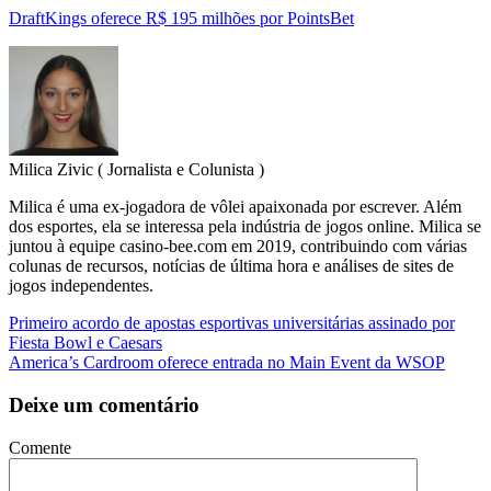
DraftKings oferece R$ 195 milhões por PointsBet
Milica Zivic
(
Jornalista e Colunista
)
Milica é uma ex-jogadora de vôlei apaixonada por escrever. Além
dos esportes, ela se interessa pela indústria de jogos online. Milica se
juntou à equipe casino-bee.com em 2019, contribuindo com várias
colunas de recursos, notícias de última hora e análises de sites de
jogos independentes.
Primeiro acordo de apostas esportivas universitárias assinado por
Fiesta Bowl e Caesars
America’s Cardroom oferece entrada no Main Event da WSOP
Deixe um comentário
Comente