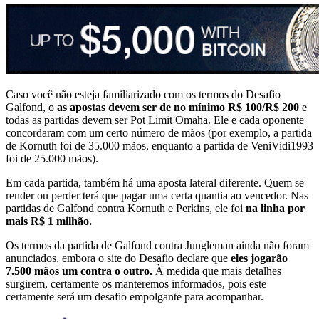
Caso você não esteja familiarizado com os termos do Desafio
Galfond, o
as apostas devem ser de no mínimo R$ 100/R$ 200
e
todas as partidas devem ser Pot Limit Omaha. Ele e cada oponente
concordaram com um certo número de mãos (por exemplo, a partida
de Kornuth foi de 35.000 mãos, enquanto a partida de VeniVidi1993
foi de 25.000 mãos).
Em cada partida, também há uma aposta lateral diferente. Quem se
render ou perder terá que pagar uma certa quantia ao vencedor. Nas
partidas de Galfond contra Kornuth e Perkins, ele foi
na linha por
mais R$ 1 milhão.
Os termos da partida de Galfond contra Jungleman ainda não foram
anunciados, embora o site do Desafio declare que
eles jogarão
7.500 mãos um contra o outro.
À medida que mais detalhes
surgirem, certamente os manteremos informados, pois este
certamente será um desafio empolgante para acompanhar.