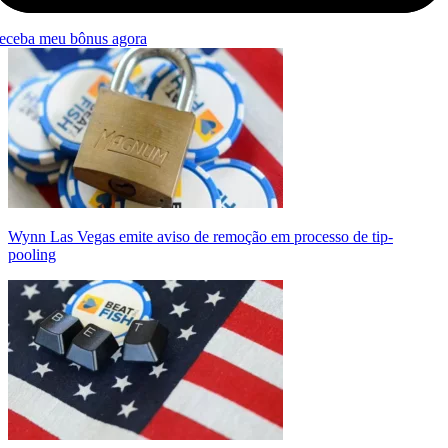
eceba meu bônus agora
Wynn Las Vegas emite aviso de remoção em processo de tip-
pooling