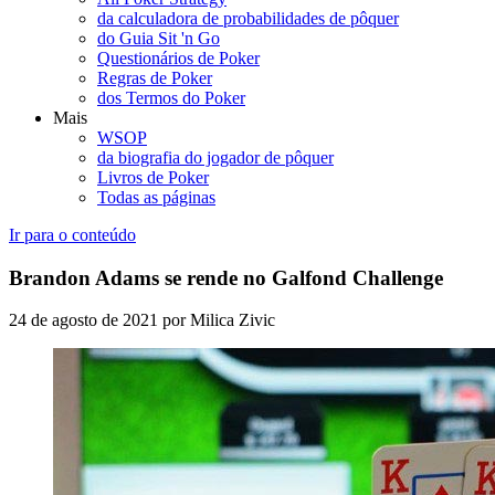
da calculadora de probabilidades de pôquer
do Guia Sit 'n Go
Questionários de Poker
Regras de Poker
dos Termos do Poker
Mais
WSOP
da biografia do jogador de pôquer
Livros de Poker
Todas as páginas
Ir para o conteúdo
Brandon Adams se rende no Galfond Challenge
24 de agosto de 2021
por
Milica Zivic