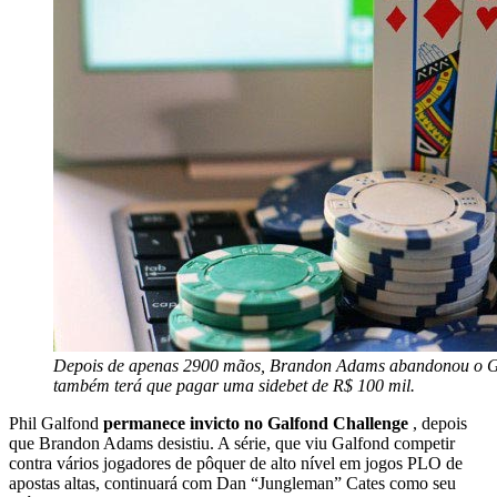
Depois de apenas 2900 mãos, Brandon Adams abandonou o Gal
também terá que pagar uma sidebet de R$ 100 mil.
Phil Galfond
permanece invicto no Galfond Challenge
, depois
que Brandon Adams desistiu. A série, que viu Galfond competir
contra vários jogadores de pôquer de alto nível em jogos PLO de
apostas altas, continuará com Dan “Jungleman” Cates como seu