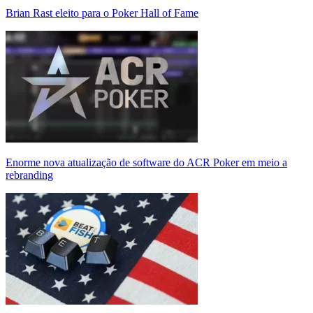
Brian Rast eleito para o Poker Hall of Fame
Enorme nova atualização de software do ACR Poker em meio a
rebranding