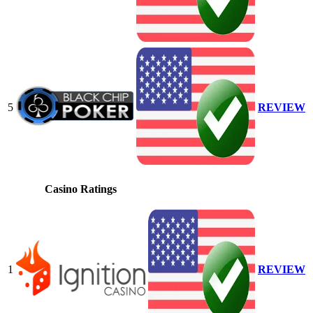
5
REVIEW
Casino Ratings
1
REVIEW