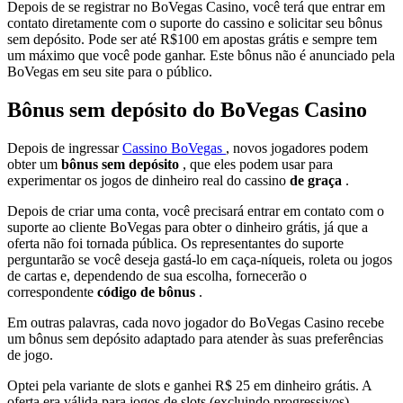
Depois de se registrar no BoVegas Casino, você terá que entrar em
contato diretamente com o suporte do cassino e solicitar seu bônus
sem depósito. Pode ser até R$100 em apostas grátis e sempre tem
um máximo que você pode ganhar. Este bônus não é anunciado pela
BoVegas em seu site para o público.
Bônus sem depósito do BoVegas Casino
Depois de ingressar
Cassino BoVegas
, novos jogadores podem
obter um
bônus sem depósito
, que eles podem usar para
experimentar os jogos de dinheiro real do cassino
de graça
.
Depois de criar uma conta, você precisará entrar em contato com o
suporte ao cliente BoVegas para obter o dinheiro grátis, já que a
oferta não foi tornada pública. Os representantes do suporte
perguntarão se você deseja gastá-lo em caça-níqueis, roleta ou jogos
de cartas e, dependendo de sua escolha, fornecerão o
correspondente
código de bônus
.
Em outras palavras, cada novo jogador do BoVegas Casino recebe
um bônus sem depósito adaptado para atender às suas preferências
de jogo.
Optei pela variante de slots e ganhei R$ 25 em dinheiro grátis. A
oferta era válida para jogos de slots (excluindo progressivos),