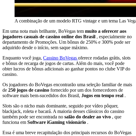
A combinação de um modelo RTG vintage e um tema Las Vegas 
Em uma nota mais brilhante, BoVegas tem
muito a oferecer aos
jogadores casuais de cassino online dos Brasil
, especialmente no
departamento de Promoções. Um bônus de 250% e 300% pode ser
adquirido desde o início, sem saque máximo.
Enquanto você joga,
Cassino BoVegas
oferece rodadas grátis, slots
e bônus de recarga de jogos de cartas. Além do mais, você pode
obter lucros de bônus adicionais ao ganhar pontos no clube VIP do
cassino.
Os jogadores do BoVegas encontrarão uma seleção familiar de mais
de
250 jogos de cassino
fornecido por um dos fornecedores de
software mais bem-sucedidos dos Brasil,
Jogos em tempo real
.
Slots são o nicho mais dominante, seguido por vídeo pôquer,
blackjack, roleta e bacará. A maioria desses clássicos do cassino
também pode ser encontrada no
salão do dealer ao vivo
, que
funciona em
Software iGaming visionário
.
Essa é uma breve recapitulação dos principais recursos do BoVegas