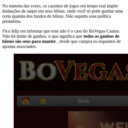
Na maioria das vezes, os cassinos de jogos em tempo real impõe
limitações de saque em seus bônus, onde você só pode ganhar uma
certa quantia dos fundos de bônus. Não suporto essa política
predatória.
Fico feliz em informar que esse não é o caso do BoVegas Casino.
Não há limite de ganhos, o que significa que
todos os ganhos de
bônus são seus para manter
, desde que cumpra os requisitos de
apostas associados.