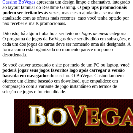
Cassino BoVegas
apresenta um design limpo e chamativo, integrado
ao layout familiar do Realtime Gaming. O
pop-ups promocionais
podem ser irritantes
às vezes, mas eles o ajudarão a se manter
atualizado com as ofertas mais recentes, caso você tenha optado por
não receber e-mails promocionais.
Dito isto, há algum trabalho a ser feito no
Jogos de mesa
categoria.
O programa de jogos da BoVegas deve ser dividido em subseções, e
cada um dos jogos de cartas deve ser nomeado uma ala designada. A
forma como está organizada no momento parece um pouco
desordenada.
Se você estiver acessando o site por meio de um PC ou laptop,
você
poderá jogar seus jogos favoritos logo após carregar a versão
baseada em navegador
do cassino. O BoVegas Casino também
oferece um cliente baseado em download, que empalidece em
comparação com a variante de jogo instantâneo em termos de
seleção de jogos e funcionalidade.