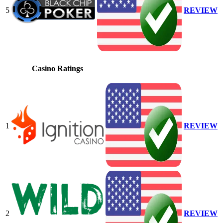
5
REVIEW
Casino Ratings
1
REVIEW
2
REVIEW