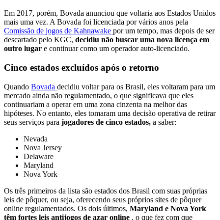
Em 2017, porém, Bovada anunciou que voltaria aos Estados Unidos
mais uma vez. A Bovada foi licenciada por vários anos pela
Comissão de jogos de Kahnawake
por um tempo, mas depois de ser
descartado pelo KGC,
decidiu não buscar uma nova licença em
outro lugar
e continuar como um operador auto-licenciado.
Cinco estados excluídos após o retorno
Quando
Bovada
decidiu voltar para os Brasil, eles voltaram para um
mercado ainda não regulamentado, o que significava que eles
continuariam a operar em uma zona cinzenta na melhor das
hipóteses. No entanto, eles tomaram uma decisão operativa de retirar
seus serviços para
jogadores de cinco estados,
a saber:
Nevada
Nova Jersey
Delaware
Maryland
Nova York
Os três primeiros da lista são estados dos Brasil com suas próprias
leis de pôquer, ou seja, oferecendo seus próprios sites de pôquer
online regulamentados. Os dois últimos,
Maryland e Nova York
têm fortes leis antijogos de azar online
, o que fez com que