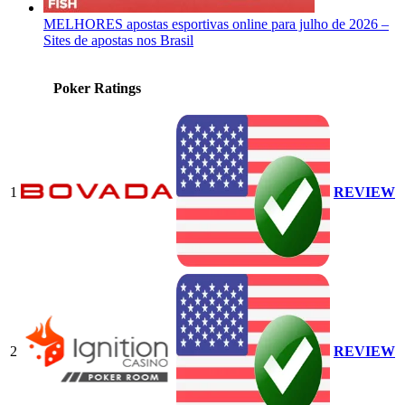
MELHORES apostas esportivas online para julho de 2026 –
Sites de apostas nos Brasil
Poker Ratings
1
REVIEW
2
REVIEW