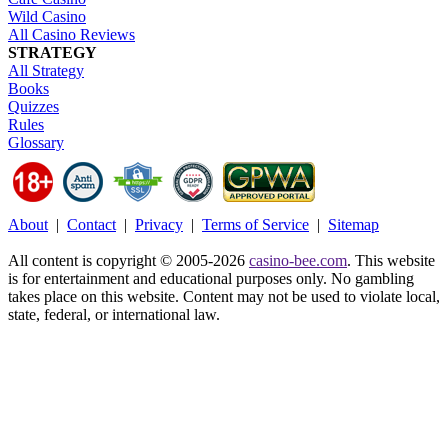
Wild Casino
All Casino Reviews
STRATEGY
All Strategy
Books
Quizzes
Rules
Glossary
About
|
Contact
|
Privacy
|
Terms of Service
|
Sitemap
All content is copyright © 2005-2026
casino-bee.com
. This website
is for entertainment and educational purposes only. No gambling
takes place on this website. Content may not be used to violate local,
state, federal, or international law.