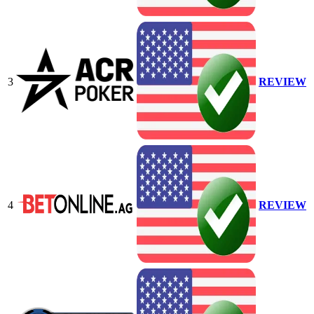
3
REVIEW
4
REVIEW