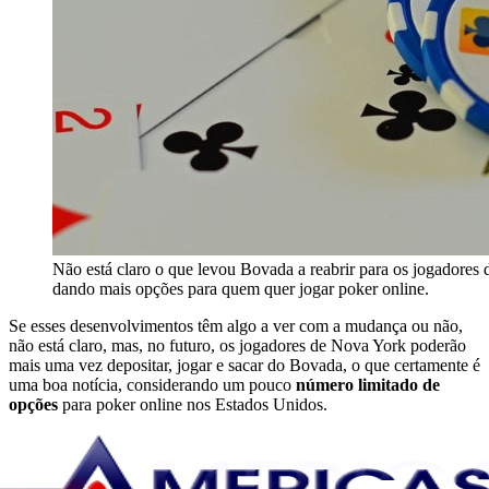
Não está claro o que levou Bovada a reabrir para os jogadores
dando mais opções para quem quer jogar poker online.
Se esses desenvolvimentos têm algo a ver com a mudança ou não,
não está claro, mas, no futuro, os jogadores de Nova York poderão
mais uma vez depositar, jogar e sacar do Bovada, o que certamente é
uma boa notícia, considerando um pouco
número limitado de
opções
para poker online nos Estados Unidos.