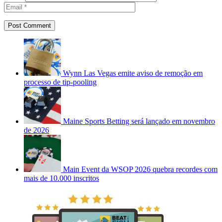
Wynn Las Vegas emite aviso de remoção em
processo de tip-pooling
Maine Sports Betting será lançado em novembro
de 2026
Main Event da WSOP 2026 quebra recordes com
mais de 10.000 inscritos