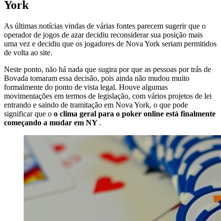
York
As últimas notícias vindas de várias fontes parecem sugerir que o
operador de jogos de azar decidiu reconsiderar sua posição mais
uma vez e decidiu que os jogadores de Nova York seriam permitidos
de volta ao site.
Neste ponto, não há nada que sugira por que as pessoas por trás de
Bovada tomaram essa decisão, pois ainda não mudou muito
formalmente do ponto de vista legal. Houve algumas
movimentações em termos de legislação, com vários projetos de lei
entrando e saindo de tramitação em Nova York, o que pode
significar que o
o clima geral para o poker online está finalmente
começando a mudar em NY
.