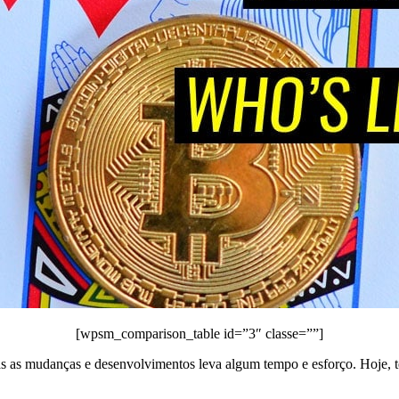
[wpsm_comparison_table id=”3″ classe=””]
 as mudanças e desenvolvimentos leva algum tempo e esforço. Hoje, 