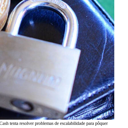
Cash tenta resolver problemas de escalabilidade para pôquer