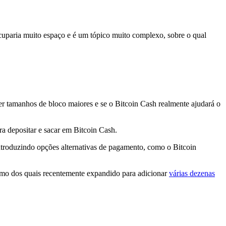
cuparia muito espaço e é um tópico muito complexo, sobre o qual
ter tamanhos de bloco maiores e se o Bitcoin Cash realmente ajudará o
ra depositar e sacar em Bitcoin Cash.
introduzindo opções alternativas de pagamento, como o Bitcoin
timo dos quais recentemente expandido para adicionar
várias dezenas