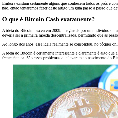
Embora existam certamente alguns que conhecem todos os prós e cont
não, então tentaremos fazer deste artigo um guia passo a passo que de
O que é Bitcoin Cash exatamente?
A ideia do Bitcoin nasceu em 2009, imaginada por um indivíduo ou 
deveria ser a primeira moeda descentralizada, permitindo que as pess
Ao longo dos anos, essa ideia realmente se consolidou, no pôquer onl
A ideia do Bitcoin é certamente interessante e claramente é algo que 
frente técnica. São esses problemas que levaram ao nascimento do B