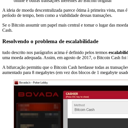
online e outras transações inerentes ao Bitcoin original
A ideia de moeda descentralizada parece ótima à primeira vista, mas
período de tempo, bem como a viabilidade dessas transações.
Se o Bitcoin assumir um papel mais central e tomar o lugar das moeda
Cash.
Resolvendo o problema de escalabilidade
tudo descrito nos parágrafos acima é definido pelos termos
escalabil
uma moeda adequada. Assim, em agosto de 2017, o Bitcoin Cash foi l
A bifurcação permitiu que o Bitcoin Cash herdasse todas as transaçõ
aumentado para 8 megabytes (em vez dos blocos de 1 megabyte usados ​