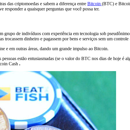
ras das criptomoedas e sabem a diferença entre
Bitcoin
(BTC) e Bitcoi
ve responder a quaisquer perguntas que você possa ter.
um grupo de indivíduos com experiência em tecnologia sob pseudônim
oas trocassem dinheiro e pagassem por bens e serviços sem um controle c
ine e em outras áreas, dando um grande impulso ao Bitcoin.
as pessoas estão entusiasmadas (se o valor do BTC nos dias de hoje é al
itcoin Cash
.