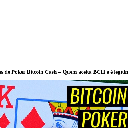
es de Poker Bitcoin Cash – Quem aceita BCH e é legít