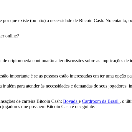
 por que existe (ou não) a necessidade de Bitcoin Cash. No entanto, o
ker online?
a de criptomoeda continuarão a ter discussões sobre as implicações de 
stão importante é se as pessoas estão interessadas em ter uma opção pa
a ir além para atender às necessidades e demandas de seus jogadores, 
ransações de carteira Bitcoin Cash:
Bovada
e
Cardroom da Brasil
, o úl
ra jogadores que possuem Bitcoin Cash é o seguinte: