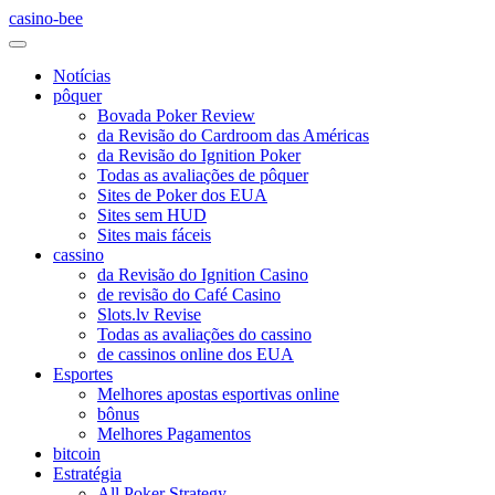
casino-bee
Notícias
pôquer
Bovada Poker Review
da Revisão do Cardroom das Américas
da Revisão do Ignition Poker
Todas as avaliações de pôquer
Sites de Poker dos EUA
Sites sem HUD
Sites mais fáceis
cassino
da Revisão do Ignition Casino
de revisão do Café Casino
Slots.lv Revise
Todas as avaliações do cassino
de cassinos online dos EUA
Esportes
Melhores apostas esportivas online
bônus
Melhores Pagamentos
bitcoin
Estratégia
All Poker Strategy