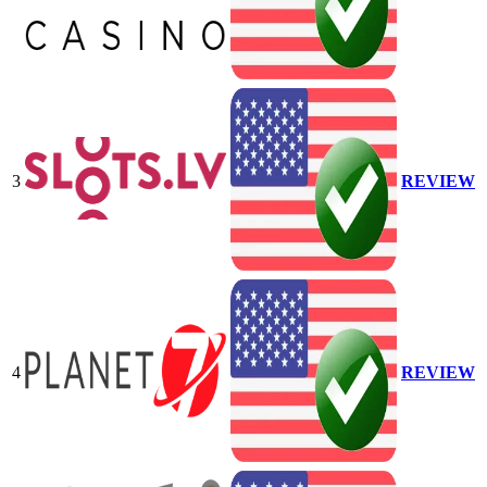
3
REVIEW
4
REVIEW