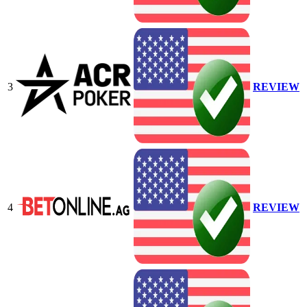
3
REVIEW
4
REVIEW