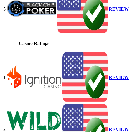
5
REVIEW
Casino Ratings
1
REVIEW
2
REVIEW