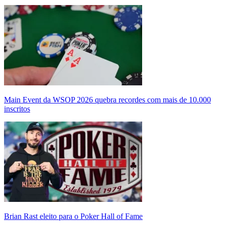
Main Event da WSOP 2026 quebra recordes com mais de 10.000
inscritos
Brian Rast eleito para o Poker Hall of Fame