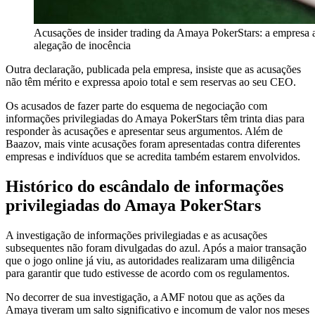
Acusações de insider trading da Amaya PokerStars: a empresa 
alegação de inocência
Outra declaração, publicada pela empresa, insiste que as acusações
não têm mérito e expressa apoio total e sem reservas ao seu CEO.
Os acusados ​​de fazer parte do esquema de negociação com
informações privilegiadas do Amaya PokerStars têm trinta dias para
responder às acusações e apresentar seus argumentos. Além de
Baazov, mais vinte acusações foram apresentadas contra diferentes
empresas e indivíduos que se acredita também estarem envolvidos.
Histórico do escândalo de informações
privilegiadas do Amaya PokerStars
A investigação de informações privilegiadas e as acusações
subsequentes não foram divulgadas do azul. Após a maior transação
que o jogo online já viu, as autoridades realizaram uma diligência
para garantir que tudo estivesse de acordo com os regulamentos.
No decorrer de sua investigação, a AMF notou que as ações da
Amaya tiveram um salto significativo e incomum de valor nos meses