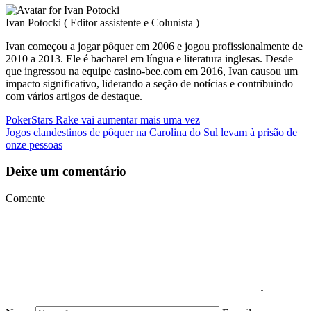
Ivan Potocki
(
Editor assistente e Colunista
)
Ivan começou a jogar pôquer em 2006 e jogou profissionalmente de
2010 a 2013. Ele é bacharel em língua e literatura inglesas. Desde
que ingressou na equipe casino-bee.com em 2016, Ivan causou um
impacto significativo, liderando a seção de notícias e contribuindo
com vários artigos de destaque.
PokerStars Rake vai aumentar mais uma vez
Jogos clandestinos de pôquer na Carolina do Sul levam à prisão de
onze pessoas
Deixe um comentário
Comente