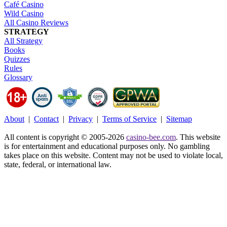
Café Casino
Wild Casino
All Casino Reviews
STRATEGY
All Strategy
Books
Quizzes
Rules
Glossary
About
|
Contact
|
Privacy
|
Terms of Service
|
Sitemap
All content is copyright © 2005-2026
casino-bee.com
. This website
is for entertainment and educational purposes only. No gambling
takes place on this website. Content may not be used to violate local,
state, federal, or international law.