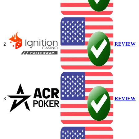
2
REVIEW
3
REVIEW