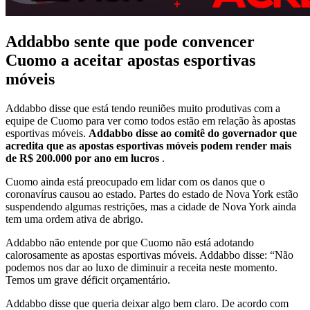
Addabbo sente que pode convencer
Cuomo a aceitar apostas esportivas
móveis
Addabbo disse que está tendo reuniões muito produtivas com a
equipe de Cuomo para ver como todos estão em relação às apostas
esportivas móveis.
Addabbo disse ao comitê do governador que
acredita que as apostas esportivas móveis podem render mais
de R$ 200.000 por ano em lucros
.
Cuomo ainda está preocupado em lidar com os danos que o
coronavírus causou ao estado. Partes do estado de Nova York estão
suspendendo algumas restrições, mas a cidade de Nova York ainda
tem uma ordem ativa de abrigo.
Addabbo não entende por que Cuomo não está adotando
calorosamente as apostas esportivas móveis. Addabbo disse: “Não
podemos nos dar ao luxo de diminuir a receita neste momento.
Temos um grave déficit orçamentário.
Addabbo disse que queria deixar algo bem claro. De acordo com