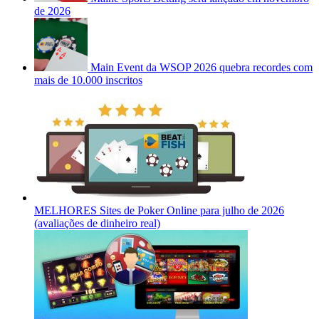
de 2026
Main Event da WSOP 2026 quebra recordes com
mais de 10.000 inscritos
MELHORES Sites de Poker Online para julho de 2026
(avaliações de dinheiro real)