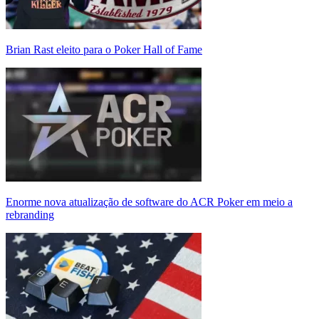
Brian Rast eleito para o Poker Hall of Fame
Enorme nova atualização de software do ACR Poker em meio a
rebranding