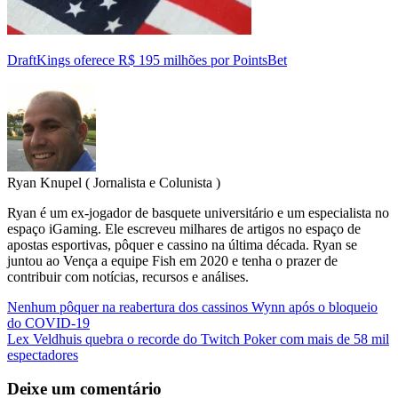
DraftKings oferece R$ 195 milhões por PointsBet
Ryan Knupel
(
Jornalista e Colunista
)
Ryan é um ex-jogador de basquete universitário e um especialista no
espaço iGaming. Ele escreveu milhares de artigos no espaço de
apostas esportivas, pôquer e cassino na última década. Ryan se
juntou ao Vença a equipe Fish em 2020 e tenha o prazer de
contribuir com notícias, recursos e análises.
Nenhum pôquer na reabertura dos cassinos Wynn após o bloqueio
do COVID-19
Lex Veldhuis quebra o recorde do Twitch Poker com mais de 58 mil
espectadores
Deixe um comentário