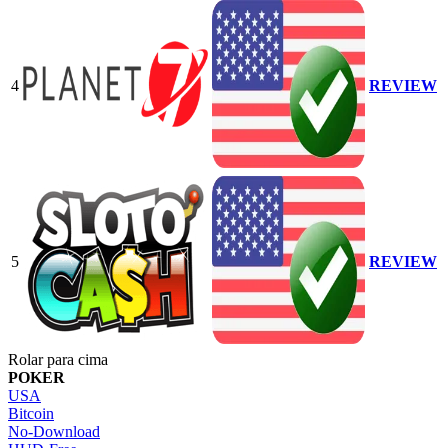
4
REVIEW
5
REVIEW
Rolar para cima
POKER
USA
Bitcoin
No-Download