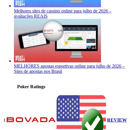
Melhores sites de cassino online para julho de 2026 –
avaliações REAIS
MELHORES apostas esportivas online para julho de 2026 –
Sites de apostas nos Brasil
Poker Ratings
1
REVIEW