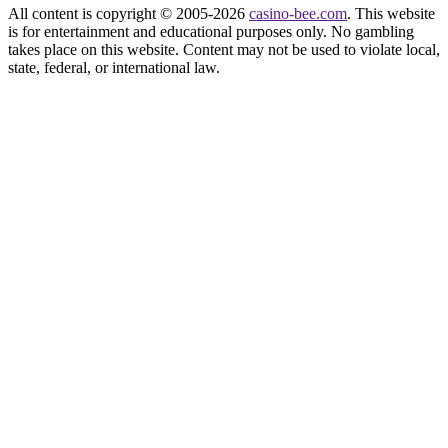
All content is copyright © 2005-2026
casino-bee.com
. This website
is for entertainment and educational purposes only. No gambling
takes place on this website. Content may not be used to violate local,
state, federal, or international law.