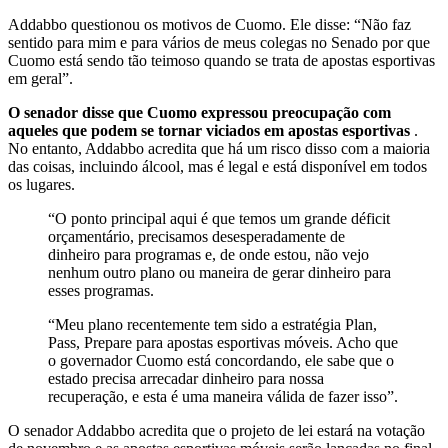
Addabbo questionou os motivos de Cuomo. Ele disse: “Não faz
sentido para mim e para vários de meus colegas no Senado por que
Cuomo está sendo tão teimoso quando se trata de apostas esportivas
em geral”.
O senador disse que Cuomo expressou preocupação com
aqueles que podem se tornar viciados em apostas esportivas
.
No entanto, Addabbo acredita que há um risco disso com a maioria
das coisas, incluindo álcool, mas é legal e está disponível em todos
os lugares.
“O ponto principal aqui é que temos um grande déficit
orçamentário, precisamos desesperadamente de
dinheiro para programas e, de onde estou, não vejo
nenhum outro plano ou maneira de gerar dinheiro para
esses programas.
“Meu plano recentemente tem sido a estratégia Plan,
Pass, Prepare para apostas esportivas móveis. Acho que
o governador Cuomo está concordando, ele sabe que o
estado precisa arrecadar dinheiro para nossa
recuperação, e esta é uma maneira válida de fazer isso”.
O senador Addabbo acredita que o projeto de lei estará na votação