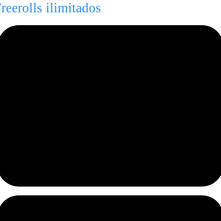
reerolls ilimitados