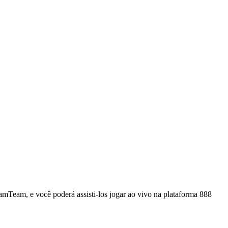
mTeam, e você poderá assisti-los jogar ao vivo na plataforma 888