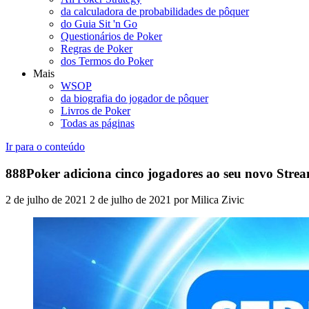
da calculadora de probabilidades de pôquer
do Guia Sit 'n Go
Questionários de Poker
Regras de Poker
dos Termos do Poker
Mais
WSOP
da biografia do jogador de pôquer
Livros de Poker
Todas as páginas
Ir para o conteúdo
888Poker adiciona cinco jogadores ao seu novo Str
2 de julho de 2021
2 de julho de 2021
por
Milica Zivic