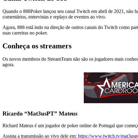
Quando o 888Poker lançou seu canal Twitch em abril de 2021, não h
comentários, entrevistas e replays de eventos ao vivo.
Agora, 888 está indo na direção de outros canais do Twitch como p
suas carreiras no poker.
Conheça os streamers
Os novos membros do StreamTeam não são os jogadores mais conhecidos
agora.
Ricardo “Mat3usPT” Mateus
Richard Mateus é um jogador de poker online de Portugal que começo
Assista a transmissão ao vivo dele em:
https://www.twitch.tv/mat3usp