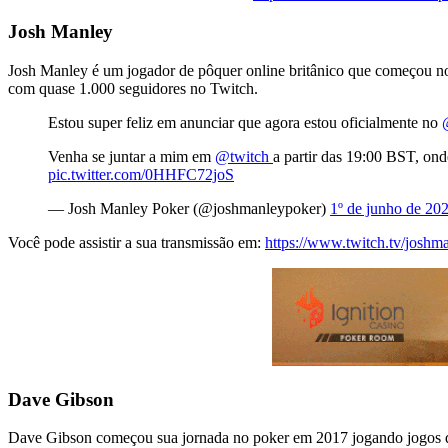
Josh Manley
Josh Manley é um jogador de pôquer online britânico que começou no 
com quase 1.000 seguidores no Twitch.
Estou super feliz em anunciar que agora estou oficialmente no
Venha se juntar a mim em
@twitch
a partir das 19:00 BST, ond
pic.twitter.com/0HHFC72joS
— Josh Manley Poker (@joshmanleypoker)
1º de junho de 20
Você pode assistir a sua transmissão em:
https://www.twitch.tv/joshm
Dave Gibson
Dave Gibson começou sua jornada no poker em 2017 jogando jogos de