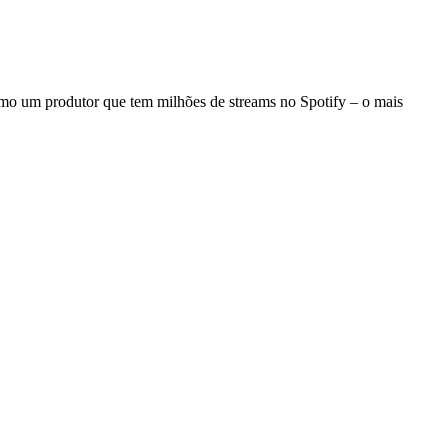
mo um produtor que tem milhões de streams no Spotify – o mais