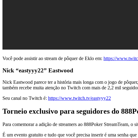
Você pode assistir ao stream de pôquer de Eklo em:
https://www.twitc
Nick “eastyyy22” Eastwood
Nick Eastwood parece ter a história mais longa com o jogo de pôquer
também recebe muita atenção no Twitch com mais de 2,2 mil seguidor
Seu canal no Twitch é:
https://www.twitch.tv/eastyyy22
Torneio exclusivo para seguidores do 888
Para comemorar a adição de streamers ao 888Poker StreamTeam, o si
É um evento gratuito e tudo que você precisa inserir é uma senha qu