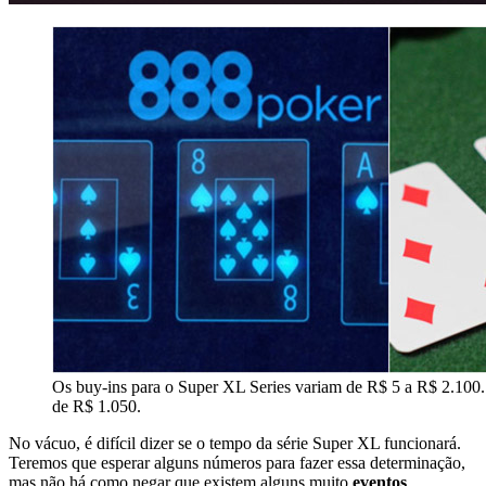
Os buy-ins para o Super XL Series variam de R$ 5 a R$ 2.100
de R$ 1.050.
No vácuo, é difícil dizer se o tempo da série Super XL funcionará.
Teremos que esperar alguns números para fazer essa determinação,
mas não há como negar que existem alguns muito
eventos