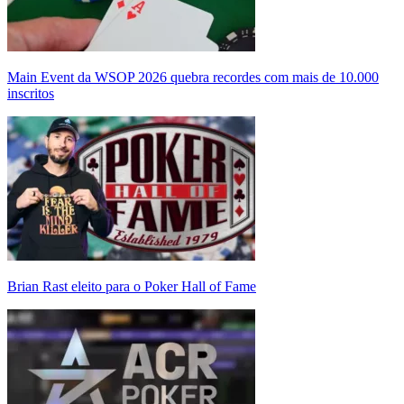
Main Event da WSOP 2026 quebra recordes com mais de 10.000
inscritos
Brian Rast eleito para o Poker Hall of Fame