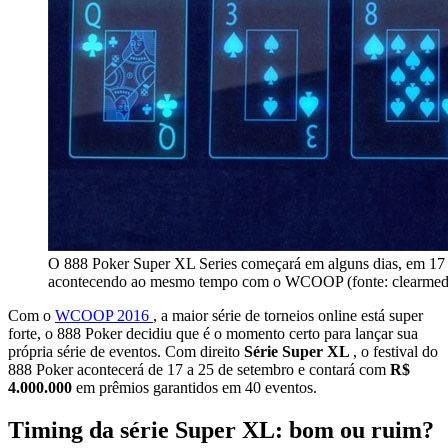
O 888 Poker Super XL Series começará em alguns dias, em 17
acontecendo ao mesmo tempo com o WCOOP (fonte: clearmedi
Com o
WCOOP 2016
, a maior série de torneios online está super
forte, o 888 Poker decidiu que é o momento certo para lançar sua
própria série de eventos. Com direito
Série Super XL
, o festival do
888 Poker acontecerá de 17 a 25 de setembro e contará com
R$
4.000.000
em prêmios garantidos em 40 eventos.
Timing da série Super XL: bom ou ruim?