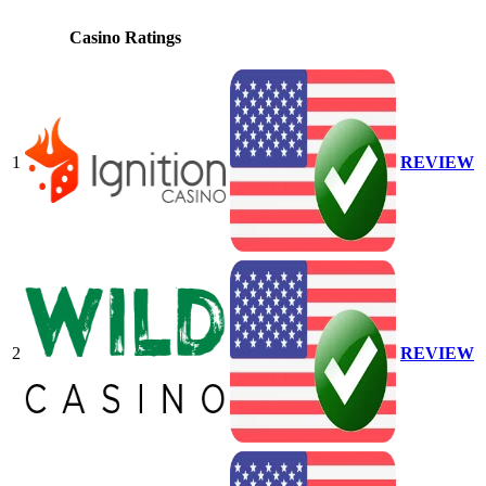
Casino Ratings
1
REVIEW
2
REVIEW