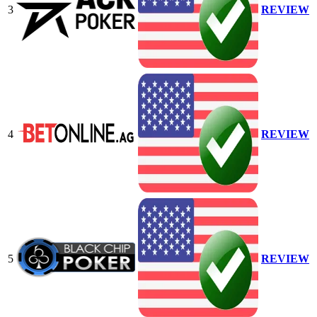
3
REVIEW
4
REVIEW
5
REVIEW