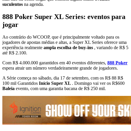
suculentos
na agenda.
888 Poker Super XL Series: eventos para
jogar
Ao contrário do WCOOP, que é principalmente voltado para os
jogadores de apostas médias e altas, a Super XL Series oferece uma
experiência realmente
ampla escolha de buy-ins
, variando de R$ 5
até R$ 2.100.
Com R$ 4.000.000 garantidos em 40 eventos diferentes,
888 Poker
espera atrair um número verdadeiramente grande de jogadores.
A Série começa no sábado, dia 17 de setembro, com os R$ 88 R$
100 mil Garantidos
Início Super XL
. Domingo vai ver os R$600
Baleia
evento, com uma garantia bacana de R$ 250 mil.