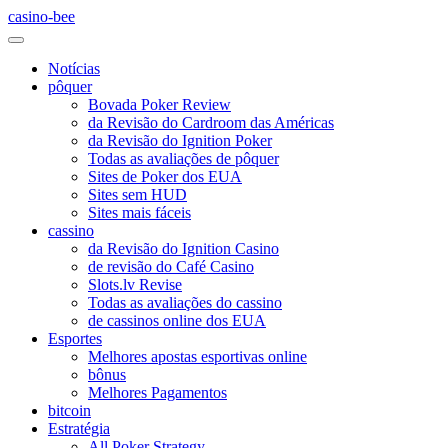
casino-bee
Notícias
pôquer
Bovada Poker Review
da Revisão do Cardroom das Américas
da Revisão do Ignition Poker
Todas as avaliações de pôquer
Sites de Poker dos EUA
Sites sem HUD
Sites mais fáceis
cassino
da Revisão do Ignition Casino
de revisão do Café Casino
Slots.lv Revise
Todas as avaliações do cassino
de cassinos online dos EUA
Esportes
Melhores apostas esportivas online
bônus
Melhores Pagamentos
bitcoin
Estratégia
All Poker Strategy