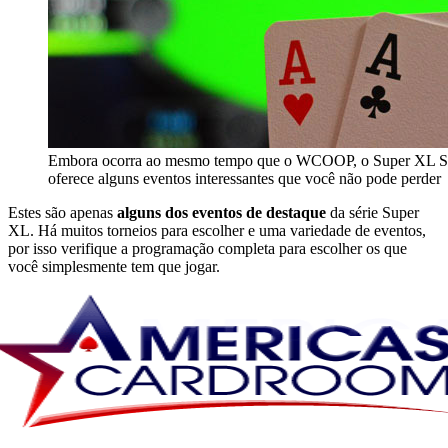
Embora ocorra ao mesmo tempo que o WCOOP, o Super XL Ser
oferece alguns eventos interessantes que você não pode perder
Estes são apenas
alguns dos eventos de destaque
da série Super
XL. Há muitos torneios para escolher e uma variedade de eventos,
por isso verifique a programação completa para escolher os que
você simplesmente tem que jogar.