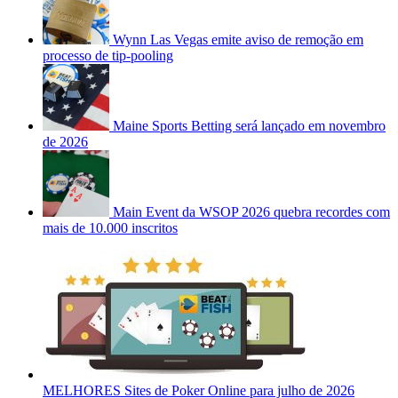
Wynn Las Vegas emite aviso de remoção em
processo de tip-pooling
Maine Sports Betting será lançado em novembro
de 2026
Main Event da WSOP 2026 quebra recordes com
mais de 10.000 inscritos
MELHORES Sites de Poker Online para julho de 2026