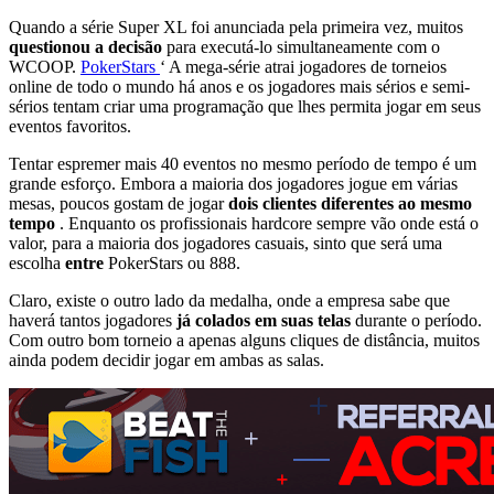
Quando a série Super XL foi anunciada pela primeira vez, muitos
questionou a decisão
para executá-lo simultaneamente com o
WCOOP.
PokerStars
‘ A mega-série atrai jogadores de torneios
online de todo o mundo há anos e os jogadores mais sérios e semi-
sérios tentam criar uma programação que lhes permita jogar em seus
eventos favoritos.
Tentar espremer mais 40 eventos no mesmo período de tempo é um
grande esforço. Embora a maioria dos jogadores jogue em várias
mesas, poucos gostam de jogar
dois clientes diferentes ao mesmo
tempo
. Enquanto os profissionais hardcore sempre vão onde está o
valor, para a maioria dos jogadores casuais, sinto que será uma
escolha
entre
PokerStars ou 888.
Claro, existe o outro lado da medalha, onde a empresa sabe que
haverá tantos jogadores
já colados em suas telas
durante o período.
Com outro bom torneio a apenas alguns cliques de distância, muitos
ainda podem decidir jogar em ambas as salas.