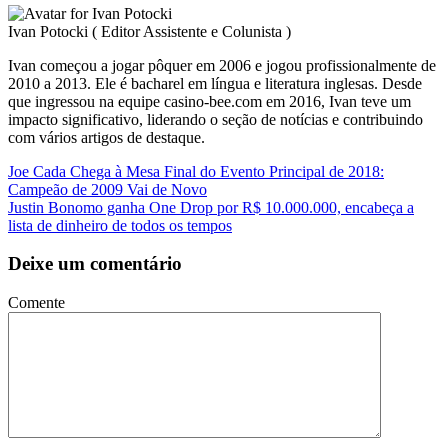
Ivan Potocki
(
Editor Assistente e Colunista
)
Ivan começou a jogar pôquer em 2006 e jogou profissionalmente de
2010 a 2013. Ele é bacharel em língua e literatura inglesas. Desde
que ingressou na equipe casino-bee.com em 2016, Ivan teve um
impacto significativo, liderando o seção de notícias e contribuindo
com vários artigos de destaque.
Joe Cada Chega à Mesa Final do Evento Principal de 2018:
Campeão de 2009 Vai de Novo
Justin Bonomo ganha One Drop por R$ 10.000.000, encabeça a
lista de dinheiro de todos os tempos
Deixe um comentário
Comente