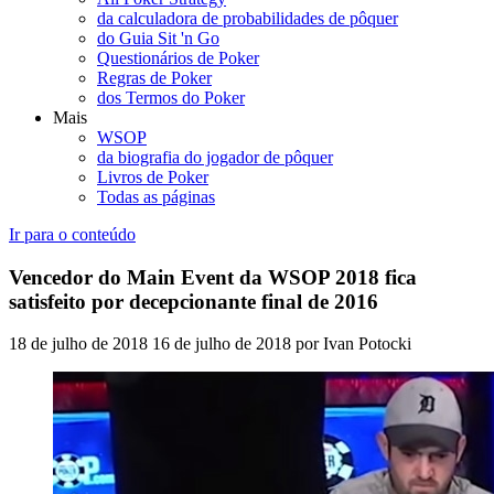
da calculadora de probabilidades de pôquer
do Guia Sit 'n Go
Questionários de Poker
Regras de Poker
dos Termos do Poker
Mais
WSOP
da biografia do jogador de pôquer
Livros de Poker
Todas as páginas
Ir para o conteúdo
Vencedor do Main Event da WSOP 2018 fica
satisfeito por decepcionante final de 2016
18 de julho de 2018
16 de julho de 2018
por
Ivan Potocki