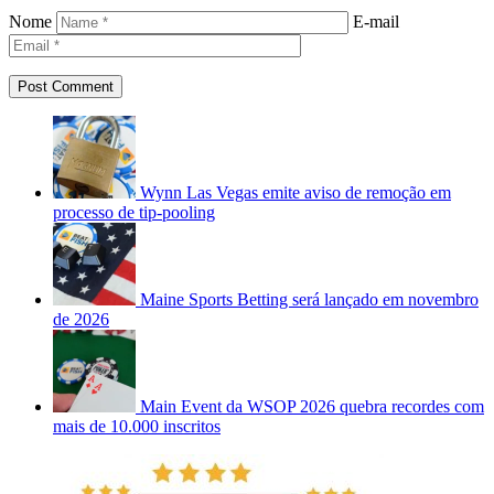
Nome
E-mail
Wynn Las Vegas emite aviso de remoção em
processo de tip-pooling
Maine Sports Betting será lançado em novembro
de 2026
Main Event da WSOP 2026 quebra recordes com
mais de 10.000 inscritos