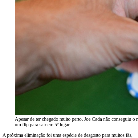
Apesar de ter chegado muito perto, Joe Cada não conseguiu o 
um flip para sair em 5º lugar
A próxima eliminação foi uma espécie de desgosto para muitos fãs,