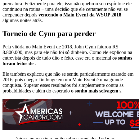
prematura. Felizmente para ele, isso não quebrou seu espírito e ele
continuou na rotina – uma decisão que ele certamente não vai se
arrepender depois
vencendo o Main Event da WSOP 2018
algumas noites atrás.
Torneio de Cynn para perder
Pela vitória no Main Event de 2018, John Cynn faturou R$
8.800.000, mas para ele não foi só dinheiro. Como ele explicou na
entrevista depois de tudo dito e feito, esse era o material
os sonhos
foram feitos de
.
Ele também explicou que não se sentiu particularmente azarado em
2016, pois chegar tão longe em um Main Event é uma grande
conquista. Superar esses resultados foi simplesmente contra as
probabilidades e além do esperado
o sonho mais selvagem
s.
Agora, eu me sinto muito sobrecarregado. Todas as