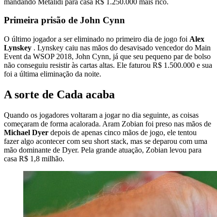
mandando Metalidi para casa R$ 1.250.000 mais rico.
Primeira prisão de John Cynn
O último jogador a ser eliminado no primeiro dia de jogo foi
Alex
Lynskey
. Lynskey caiu nas mãos do desavisado vencedor do Main
Event da WSOP 2018, John Cynn, já que seu pequeno par de bolso
não conseguiu resistir às cartas altas. Ele faturou R$ 1.500.000 e sua
foi a última eliminação da noite.
A sorte de Cada acaba
Quando os jogadores voltaram a jogar no dia seguinte, as coisas
começaram de forma acalorada. Aram Zobian foi preso nas mãos de
Michael Dyer
depois de apenas cinco mãos de jogo, ele tentou
fazer algo acontecer com seu short stack, mas se deparou com uma
mão dominante de Dyer. Pela grande atuação, Zobian levou para
casa R$ 1,8 milhão.