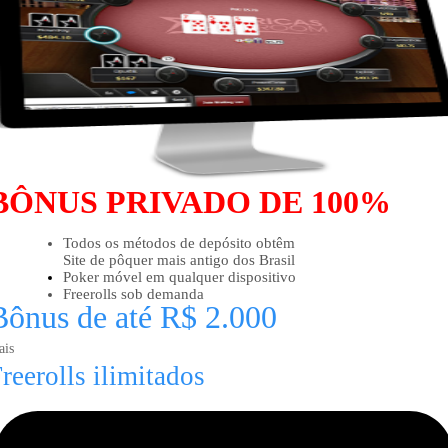
BÔNUS PRIVADO DE 100%
Todos os métodos de depósito obtêm
Site de pôquer mais antigo dos Brasil
Poker móvel em qualquer dispositivo
Freerolls sob demanda
Bônus de até R$ 2.000
ais
reerolls ilimitados