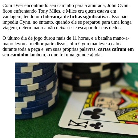
Com Dyer encontrando seu caminho para a amurada, John Cynn
ficou enfrentando Tony Miles, e Miles era quem estava em
vantagem, tendo um
liderança de fichas significativa
. Isso não
impediu Cynn, no entanto, quando ele se preparou para uma longa
viagem, determinado a não deixar este escapar de seus dedos.
O último dia de jogo durou mais de 11 horas, e a batalha mano-a-
mano levou a melhor parte disso. John Cynn manteve a calma
durante toda a peça e, em suas próprias palavras,
cartas caíram em
seu caminho
também, o que foi uma grande ajuda.