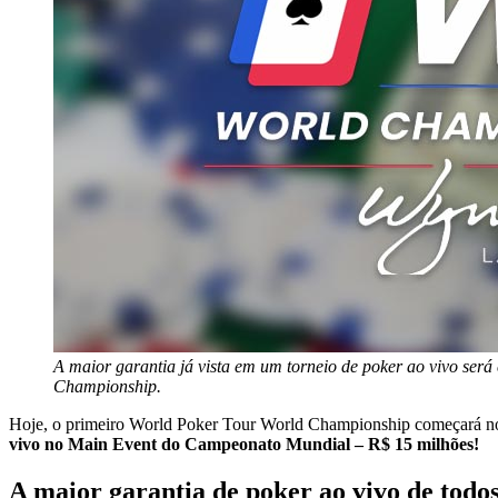
A maior garantia já vista em um torneio de poker ao vivo ser
Championship.
Hoje, o primeiro World Poker Tour World Championship começará no
vivo no Main Event do Campeonato Mundial – R$ 15 milhões!
A maior garantia de poker ao vivo de todo