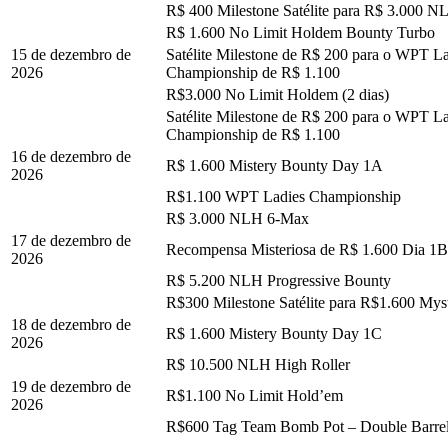
R$ 400 Milestone Satélite para R$ 3.000 
R$ 1.600 No Limit Holdem Bounty Turbo
15 de dezembro de
Satélite Milestone de R$ 200 para o WPT L
2026
Championship de R$ 1.100
R$3.000 No Limit Holdem (2 dias)
Satélite Milestone de R$ 200 para o WPT L
Championship de R$ 1.100
16 de dezembro de
R$ 1.600 Mistery Bounty Day 1A
2026
R$1.100 WPT Ladies Championship
R$ 3.000 NLH 6-Max
17 de dezembro de
Recompensa Misteriosa de R$ 1.600 Dia 1B
2026
R$ 5.200 NLH Progressive Bounty
R$300 Milestone Satélite para R$1.600 Mys
18 de dezembro de
R$ 1.600 Mistery Bounty Day 1C
2026
R$ 10.500 NLH High Roller
19 de dezembro de
R$1.100 No Limit Hold’em
2026
R$600 Tag Team Bomb Pot – Double Barre