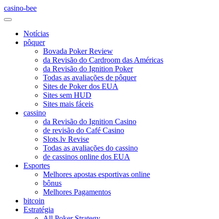
casino-bee
Notícias
pôquer
Bovada Poker Review
da Revisão do Cardroom das Américas
da Revisão do Ignition Poker
Todas as avaliações de pôquer
Sites de Poker dos EUA
Sites sem HUD
Sites mais fáceis
cassino
da Revisão do Ignition Casino
de revisão do Café Casino
Slots.lv Revise
Todas as avaliações do cassino
de cassinos online dos EUA
Esportes
Melhores apostas esportivas online
bônus
Melhores Pagamentos
bitcoin
Estratégia
All Poker Strategy