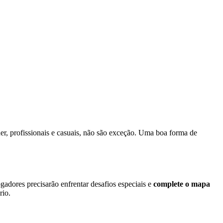
r, profissionais e casuais, não são exceção. Uma boa forma de
gadores precisarão enfrentar desafios especiais e
complete o mapa
rio.