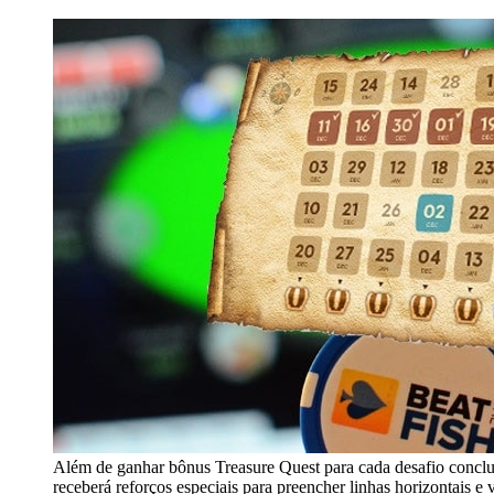
Além de ganhar bônus Treasure Quest para cada desafio concl
receberá reforços especiais para preencher linhas horizontais e v