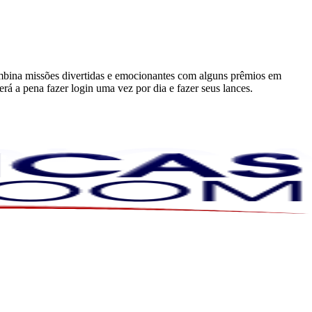
ombina missões divertidas e emocionantes com alguns prêmios em
erá a pena fazer login uma vez por dia e fazer seus lances.