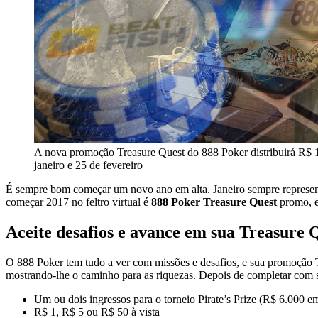
A nova promoção Treasure Quest do 888 Poker distribuirá R$ 
janeiro e 25 de fevereiro
É sempre bom começar um novo ano em alta. Janeiro sempre represent
começar 2017 no feltro virtual é
888 Poker Treasure Quest
promo, e
Aceite desafios e avance em sua Treasure 
O 888 Poker tem tudo a ver com missões e desafios, e sua promoção Tr
mostrando-lhe o caminho para as riquezas. Depois de completar com 
Um ou dois ingressos para o torneio Pirate’s Prize (R$ 6.000 e
R$ 1, R$ 5 ou R$ 50 à vista