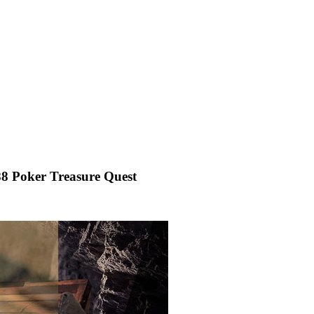
8 Poker Treasure Quest